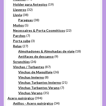
productos
19
Holder para Anteojos
19
32
productos
Llaveros
32
38
productos
Lluvia
38
productos
38
Paraguas
38
5
productos
Moños
5
productos
22
Necessaires & Porta Cosméticos
22
7
productos
Parches
7
productos
3
Porta sube
3
27
productos
Relax
27
productos
18
Almohadones & Almohadas de viaje
18
9
productos
Antifaces de descanso
9
26
productos
Scrunchies
26
productos
87
Vinchas / Turbantes
87
productos
26
Vinchas de Maquillaje
26
8
productos
Vinchas Invierno
8
productos
21
Vinchas Turbantes Invierno
21
7
productos
Vinchas Turbantes Verano
7
35
productos
Vinchas Verano
35
394
productos
Acero quirúrgico
394
productos
34
Anillos - Acero quirúrgico
34