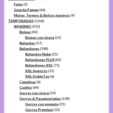
3
productos
Fajas
3
productos
66
Guarda Pampa
66
productos
9
Mates, Termos & Bolsos materos
9
1266
productos
TEMPORADAS
1266
932
productos
INVIERNO
932
43
productos
Boinas
43
productos
22
Boinas con visera
22
57
productos
Bufandas
57
productos
188
Bufandones
188
productos
25
Bufandon Nube
25
productos
82
Bufandones PLUS
82
71
productos
Bufandones XXL
71
21
productos
XXL Angosto
21
productos
6
XXL Doble Faz
6
6
productos
Capelinas
6
64
productos
Cuellos
64
productos
59
Gorras con visera
59
productos
108
Gorros & Pasamontañas
108
31
productos
Gorros con pompón
31
32
productos
Gorros Premium
32