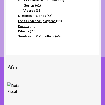
Gorras - Viseras - Pilusos
77
61
productos
Gorras
61
productos
13
Viseras
13
productos
83
Kimonos - Ruanas
83
productos
14
Lonas / Mantas playeras
14
85
productos
Pareos
85
productos
27
Pilusos
27
productos
65
Sombreros & Capelinas
65
productos
Afip