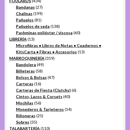
434
productos
FOULARDS
434
productos
27
Bandanas
27
productos
199
Chalinas
199
81
productos
Pañuelos
81
productos
138
Pañuelos de seda
138
productos
60
Pashminas poliéster / viscosa
60
13
productos
LIBRERÍA
13
productos
Microfibras • Libros de Notas • Cuadernos •
13
KitsCarta • Fibras • Accesorios
13
319
productos
MARROQUINERÍA
319
49
productos
Bandolera
49
58
productos
Billeteras
58
productos
47
Bolsos & Bolsas
47
16
productos
Carteras
16
productos
6
Carteras de Fiesta (Clutchs)
6
40
productos
Cintos, Lazos & Corsets
40
56
productos
Mochilas
56
productos
14
Monederos & Tarjeteros
14
25
productos
Riñoneras
25
35
productos
Sobres
35
productos
110
TALABARTERÍA
110