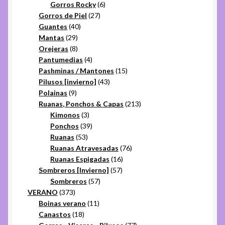
6
productos
Gorros Rocky
6
27
productos
Gorros de Piel
27
40
productos
Guantes
40
29
productos
Mantas
29
productos
8
Orejeras
8
productos
4
Pantumedias
4
productos
15
Pashminas / Mantones
15
43
productos
Pilusos [invierno]
43
9
productos
Polainas
9
productos
213
Ruanas, Ponchos & Capas
213
3
productos
Kimonos
3
productos
39
Ponchos
39
53
productos
Ruanas
53
productos
76
Ruanas Atravesadas
76
16
productos
Ruanas Espigadas
16
57
productos
Sombreros [Invierno]
57
57
productos
Sombreros
57
373
productos
VERANO
373
productos
11
Boinas verano
11
18
productos
Canastos
18
productos
77