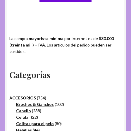
La compra
mayorista mínima
por Internet es de
$30.000
(treinta mil ) + IVA
. Los artículos del pedido pueden ser
surtidos.
Categorías
754
ACCESORIOS
754
productos
102
Broches & Ganchos
102
238
productos
Cabello
238
22
productos
Celular
22
productos
80
Colitas para el pelo
80
44
productos
Hebillas
44