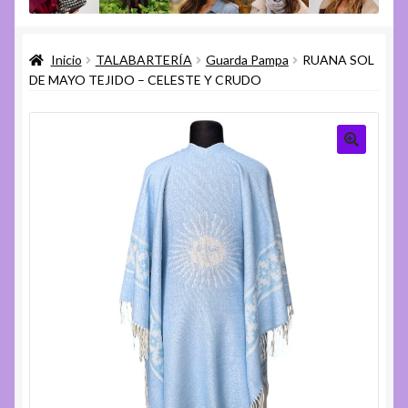
menú
Expandi
Varios
hijo
el
Inicio
TALABARTERÍA
Guarda Pampa
RUANA SOL
menú
Expandi
Ayuda
DE MAYO TEJIDO – CELESTE Y CRUDO
hijo
el
menú
hijo