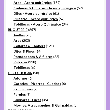
157
productos
Aros - Acero quirúrgico
157
productos
57
Cadenas & Collares - Acero quirúrgico
57
61
productos
Dijes - Acero quirúrgico
61
productos
62
Pulseras - Acero quirúrgico
62
productos
34
Tobilleras - Acero Quirúrgico
34
657
productos
BIJOUTERIE
657
28
productos
Anillos
28
203
productos
Aros
203
productos
121
Collares & Chokers
121
14
productos
Dijes & Pines
14
productos
22
Prendedores & Alfileres
22
218
productos
Pulseras
218
productos
62
Tobilleras
62
productos
58
DECO-HOGAR
58
6
productos
Adornos
6
productos
6
Carteles - Pizarras - Cuadros
6
2
productos
Exhibidores
2
3
productos
Faroles
3
productos
35
Lámparas - Luces
35
productos
8
Móviles, Atrapasueños & Guirnaldas
8