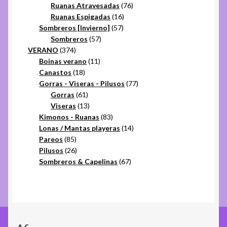
productos
76
Ruanas Atravesadas
76
16
productos
Ruanas Espigadas
16
57
productos
Sombreros [Invierno]
57
57
productos
Sombreros
57
374
productos
VERANO
374
productos
11
Boinas verano
11
18
productos
Canastos
18
productos
77
Gorras - Viseras - Pilusos
77
61
productos
Gorras
61
productos
13
Viseras
13
productos
83
Kimonos - Ruanas
83
productos
14
Lonas / Mantas playeras
14
85
productos
Pareos
85
productos
26
Pilusos
26
productos
67
Sombreros & Capelinas
67
productos