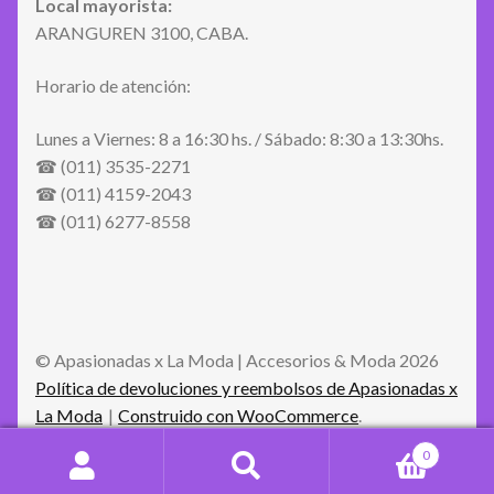
Local mayorista:
ARANGUREN 3100, CABA.
Horario de atención:
Lunes a Viernes: 8 a 16:30 hs. / Sábado: 8:30 a 13:30hs.
☎ (011) 3535-2271
☎ (011) 4159-2043
☎ (011) 6277-8558
© Apasionadas x La Moda | Accesorios & Moda 2026
Política de devoluciones y reembolsos de Apasionadas x
La Moda
Construido con WooCommerce
.
0
Buscar
Buscar