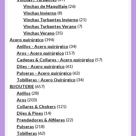
productos
26
Vinchas de Maquillaje
26
8
productos
Vinchas Invierno
8
productos
21
Vinchas Turbantes Invierno
21
7
productos
Vinchas Turbantes Verano
7
35
productos
Vinchas Verano
35
394
productos
Acero quirúrgico
394
productos
34
Anillos - Acero quirúrgico
34
157
productos
Aros - Acero quirúrgico
157
productos
57
Cadenas & Collares - Acero quirúrgico
57
61
productos
Dijes - Acero quirúrgico
61
productos
62
Pulseras - Acero quirúrgico
62
productos
34
Tobilleras - Acero Quirúrgico
34
657
productos
BIJOUTERIE
657
28
productos
Anillos
28
203
productos
Aros
203
productos
121
Collares & Chokers
121
14
productos
Dijes & Pines
14
productos
22
Prendedores & Alfileres
22
218
productos
Pulseras
218
productos
62
Tobilleras
62