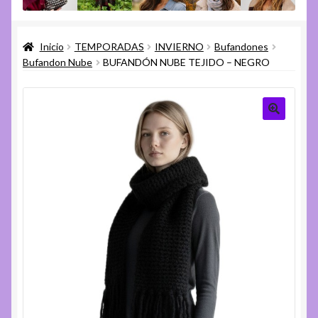
menú
Expandi
Varios
hijo
el
Inicio
TEMPORADAS
INVIERNO
Bufandones
menú
Expandi
Ayuda
Bufandon Nube
BUFANDÓN NUBE TEJIDO – NEGRO
hijo
el
menú
hijo