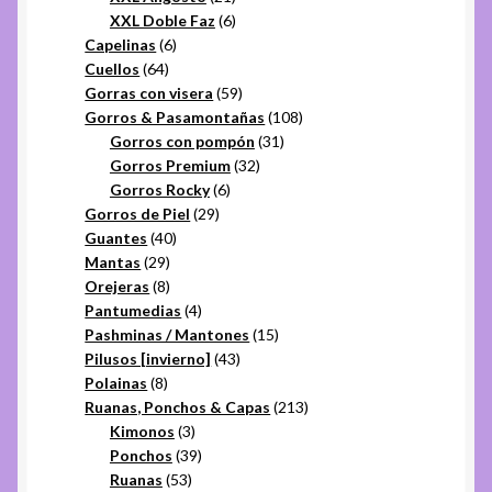
productos
6
XXL Doble Faz
6
6
productos
Capelinas
6
64
productos
Cuellos
64
productos
59
Gorras con visera
59
productos
108
Gorros & Pasamontañas
108
31
productos
Gorros con pompón
31
32
productos
Gorros Premium
32
6
productos
Gorros Rocky
6
29
productos
Gorros de Piel
29
40
productos
Guantes
40
29
productos
Mantas
29
productos
8
Orejeras
8
productos
4
Pantumedias
4
productos
15
Pashminas / Mantones
15
43
productos
Pilusos [invierno]
43
8
productos
Polainas
8
productos
213
Ruanas, Ponchos & Capas
213
3
productos
Kimonos
3
productos
39
Ponchos
39
53
productos
Ruanas
53