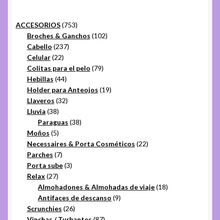
753
ACCESORIOS
753
productos
102
Broches & Ganchos
102
237
productos
Cabello
237
22
productos
Celular
22
productos
79
Colitas para el pelo
79
44
productos
Hebillas
44
productos
19
Holder para Anteojos
19
32
productos
Llaveros
32
38
productos
Lluvia
38
productos
38
Paraguas
38
5
productos
Moños
5
productos
22
Necessaires & Porta Cosméticos
22
7
productos
Parches
7
productos
3
Porta sube
3
27
productos
Relax
27
productos
18
Almohadones & Almohadas de viaje
18
9
productos
Antifaces de descanso
9
26
productos
Scrunchies
26
productos
87
Vinchas / Turbantes
87