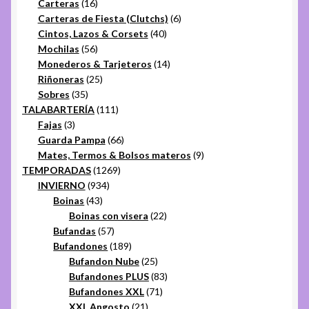
16
productos
Carteras
16
productos
6
Carteras de Fiesta (Clutchs)
6
40
productos
Cintos, Lazos & Corsets
40
56
productos
Mochilas
56
productos
14
Monederos & Tarjeteros
14
25
productos
Riñoneras
25
35
productos
Sobres
35
productos
111
TALABARTERÍA
111
3
productos
Fajas
3
productos
66
Guarda Pampa
66
productos
9
Mates, Termos & Bolsos materos
9
1269
productos
TEMPORADAS
1269
934
productos
INVIERNO
934
43
productos
Boinas
43
productos
22
Boinas con visera
22
57
productos
Bufandas
57
productos
189
Bufandones
189
productos
25
Bufandon Nube
25
productos
83
Bufandones PLUS
83
71
productos
Bufandones XXL
71
21
productos
XXL Angosto
21