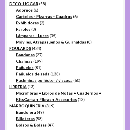
productos
58
DECO-HOGAR
58
6
productos
Adornos
6
productos
6
Carteles - Pizarras - Cuadros
6
2
productos
Exhibidores
2
3
productos
Faroles
3
productos
35
Lámparas - Luces
35
productos
8
Móviles, Atrapasueños & Guirnaldas
8
434
productos
FOULARDS
434
productos
27
Bandanas
27
productos
199
Chalinas
199
81
productos
Pañuelos
81
productos
138
Pañuelos de seda
138
productos
60
Pashminas poliéster / viscosa
60
13
productos
LIBRERÍA
13
productos
Microfibras • Libros de Notas • Cuadernos •
13
KitsCarta • Fibras • Accesorios
13
319
productos
MARROQUINERÍA
319
49
productos
Bandolera
49
58
productos
Billeteras
58
productos
47
Bolsos & Bolsas
47