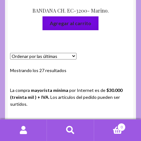
BANDANA CH. EC-3200- Marino.
Agregar al carrito
Ordenado
Mostrando los 27 resultados
por
más
La compra
mayorista mínima
por Internet es de
$30.000
recientes
(treinta mil ) + IVA
. Los artículos del pedido pueden ser
surtidos.
Categorías
0
Buscar
Buscar