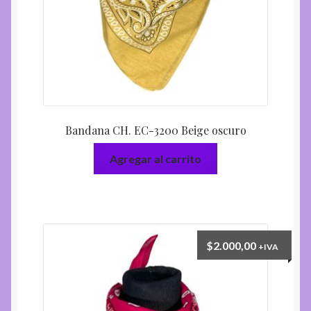
Librería
el
menú
Expandi
Marroquinería
hijo
el
menú
Expandi
Talabartería
hijo
el
menú
Expandi
Ayuda
hijo
el
Bandana CH. EC-3200 Beige oscuro
menú
Agregar al carrito
hijo
$
2.000,00
+IVA