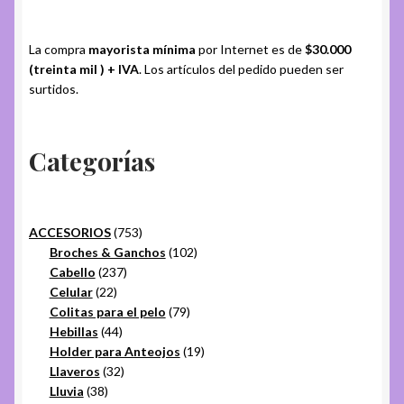
La compra
mayorista mínima
por Internet es de
$30.000
(treinta mil ) + IVA
. Los artículos del pedido pueden ser
surtidos.
Categorías
753
ACCESORIOS
753
productos
102
Broches & Ganchos
102
237
productos
Cabello
237
22
productos
Celular
22
productos
79
Colitas para el pelo
79
44
productos
Hebillas
44
productos
19
Holder para Anteojos
19
32
productos
Llaveros
32
38
productos
Lluvia
38