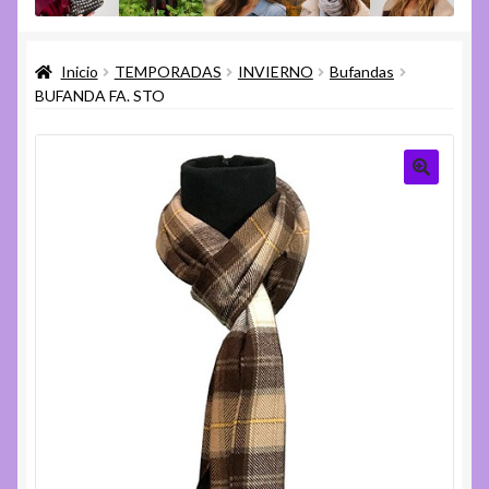
menú
Expandi
Varios
hijo
el
Inicio
TEMPORADAS
INVIERNO
Bufandas
menú
Expandi
Ayuda
BUFANDA FA. STO
hijo
el
menú
hijo