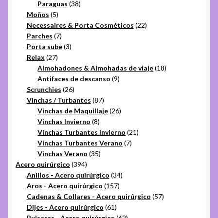
productos
38
Paraguas
38
5
productos
Moños
5
productos
22
Necessaires & Porta Cosméticos
22
7
productos
Parches
7
productos
3
Porta sube
3
27
productos
Relax
27
productos
18
Almohadones & Almohadas de viaje
18
9
productos
Antifaces de descanso
9
26
productos
Scrunchies
26
productos
87
Vinchas / Turbantes
87
productos
26
Vinchas de Maquillaje
26
8
productos
Vinchas Invierno
8
productos
21
Vinchas Turbantes Invierno
21
7
productos
Vinchas Turbantes Verano
7
35
productos
Vinchas Verano
35
394
productos
Acero quirúrgico
394
productos
34
Anillos - Acero quirúrgico
34
157
productos
Aros - Acero quirúrgico
157
productos
57
Cadenas & Collares - Acero quirúrgico
57
61
productos
Dijes - Acero quirúrgico
61
productos
62
Pulseras - Acero quirúrgico
62