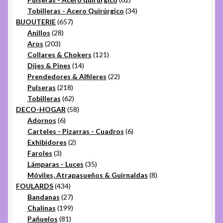
productos
34
Tobilleras - Acero Quirúrgico
34
657
productos
BIJOUTERIE
657
28
productos
Anillos
28
203
productos
Aros
203
productos
121
Collares & Chokers
121
14
productos
Dijes & Pines
14
productos
22
Prendedores & Alfileres
22
218
productos
Pulseras
218
productos
62
Tobilleras
62
productos
58
DECO-HOGAR
58
6
productos
Adornos
6
productos
6
Carteles - Pizarras - Cuadros
6
2
productos
Exhibidores
2
3
productos
Faroles
3
productos
35
Lámparas - Luces
35
productos
8
Móviles, Atrapasueños & Guirnaldas
8
434
productos
FOULARDS
434
productos
27
Bandanas
27
productos
199
Chalinas
199
81
productos
Pañuelos
81