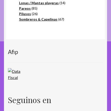
productos
14
Lonas / Mantas playeras
14
85
productos
Pareos
85
productos
26
Pilusos
26
productos
67
Sombreros & Capelinas
67
productos
Afip
Seguinos en