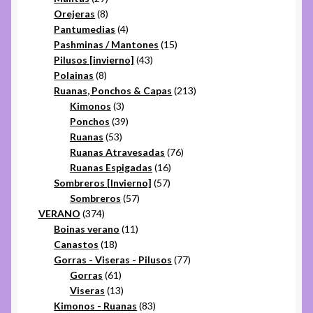
productos
8
Orejeras
8
productos
4
Pantumedias
4
productos
15
Pashminas / Mantones
15
43
productos
Pilusos [invierno]
43
8
productos
Polainas
8
productos
213
Ruanas, Ponchos & Capas
213
3
productos
Kimonos
3
productos
39
Ponchos
39
53
productos
Ruanas
53
productos
76
Ruanas Atravesadas
76
16
productos
Ruanas Espigadas
16
57
productos
Sombreros [Invierno]
57
57
productos
Sombreros
57
374
productos
VERANO
374
productos
11
Boinas verano
11
18
productos
Canastos
18
productos
77
Gorras - Viseras - Pilusos
77
61
productos
Gorras
61
productos
13
Viseras
13
productos
83
Kimonos - Ruanas
83