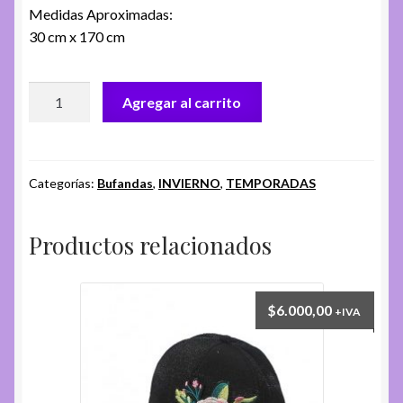
Medidas Aproximadas:
30 cm x 170 cm
BUFANDA
Agregar al carrito
FA.
STO
cantidad
Categorías:
Bufandas
,
INVIERNO
,
TEMPORADAS
Productos relacionados
$
6.000,00
+IVA