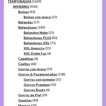
1269
productos
TEMPORADAS
1269
934
productos
INVIERNO
934
43
productos
Boinas
43
productos
22
Boinas con visera
22
57
productos
Bufandas
57
productos
189
Bufandones
189
productos
25
Bufandon Nube
25
productos
83
Bufandones PLUS
83
71
productos
Bufandones XXL
71
21
productos
XXL Angosto
21
productos
6
XXL Doble Faz
6
6
productos
Capelinas
6
64
productos
Cuellos
64
productos
59
Gorras con visera
59
productos
108
Gorros & Pasamontañas
108
31
productos
Gorros con pompón
31
32
productos
Gorros Premium
32
6
productos
Gorros Rocky
6
29
productos
Gorros de Piel
29
40
productos
Guantes
40
29
productos
Mantas
29