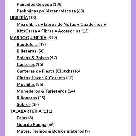
productos
138
Pañuelos de seda
138
productos
60
Pashminas poliéster / viscosa
60
13
productos
LIBRERÍA
13
productos
Microfibras • Libros de Notas • Cuadernos •
13
KitsCarta • Fibras • Accesorios
13
319
productos
MARROQUINERÍA
319
49
productos
Bandolera
49
58
productos
Billeteras
58
productos
47
Bolsos & Bolsas
47
16
productos
Carteras
16
productos
6
Carteras de Fiesta (Clutchs)
6
40
productos
Cintos, Lazos & Corsets
40
56
productos
Mochilas
56
productos
14
Monederos & Tarjeteros
14
25
productos
Riñoneras
25
35
productos
Sobres
35
productos
111
TALABARTERÍA
111
3
productos
Fajas
3
productos
66
Guarda Pampa
66
productos
9
Mates, Termos & Bolsos materos
9