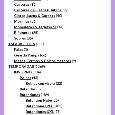
16
productos
Carteras
16
productos
6
Carteras de Fiesta (Clutchs)
6
40
productos
Cintos, Lazos & Corsets
40
56
productos
Mochilas
56
productos
14
Monederos & Tarjeteros
14
25
productos
Riñoneras
25
35
productos
Sobres
35
productos
111
TALABARTERÍA
111
3
productos
Fajas
3
productos
66
Guarda Pampa
66
productos
9
Mates, Termos & Bolsos materos
9
1269
productos
TEMPORADAS
1269
934
productos
INVIERNO
934
43
productos
Boinas
43
productos
22
Boinas con visera
22
57
productos
Bufandas
57
productos
189
Bufandones
189
productos
25
Bufandon Nube
25
productos
83
Bufandones PLUS
83
71
productos
Bufandones XXL
71