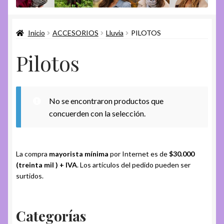
menú
Abanicos
hijo
Inicio
ACCESORIOS
Lluvia
PILOTOS
Broches & Ganchos
Pilotos
Cabello
Celular
No se encontraron productos que
concuerden con la selección.
Colitas para el pelo
Hebillas
La compra
mayorista mínima
por Internet es de
$30.000
(treinta mil ) + IVA
. Los artículos del pedido pueden ser
Holder para Anteojos
surtidos.
Llaveros
Categorías
Expandi