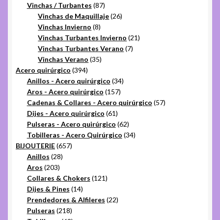
productos
87
Vinchas / Turbantes
87
Scrunchies
productos
26
Vinchas de Maquillaje
26
8
productos
Vinchas Invierno
8
productos
21
Vinchas Turbantes Invierno
21
Expandi
Vinchas / Turbantes
7
productos
Vinchas Turbantes Verano
7
el
35
productos
Vinchas Verano
35
menú
Expandi
Varios
394
productos
Acero quirúrgico
394
hijo
el
productos
34
Anillos - Acero quirúrgico
34
menú
Expandi
157
productos
Aros - Acero quirúrgico
157
Ayuda
hijo
productos
57
Cadenas & Collares - Acero quirúrgico
57
el
61
productos
Dijes - Acero quirúrgico
61
menú
productos
62
Pulseras - Acero quirúrgico
62
hijo
productos
34
Tobilleras - Acero Quirúrgico
34
657
productos
BIJOUTERIE
657
28
productos
Anillos
28
203
productos
Aros
203
productos
121
Collares & Chokers
121
14
productos
Dijes & Pines
14
productos
22
Prendedores & Alfileres
22
218
productos
Pulseras
218