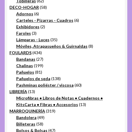
productos
62
Tobilleras
62
productos
58
DECO-HOGAR
58
6
productos
Adornos
6
productos
6
Carteles - Pizarras - Cuadros
6
2
productos
Exhibidores
2
3
productos
Faroles
3
productos
35
Lámparas - Luces
35
productos
8
Móviles, Atrapasueños & Guirnaldas
8
434
productos
FOULARDS
434
productos
27
Bandanas
27
productos
199
Chalinas
199
81
productos
Pañuelos
81
productos
138
Pañuelos de seda
138
productos
60
Pashminas poliéster / viscosa
60
13
productos
LIBRERÍA
13
productos
Microfibras • Libros de Notas • Cuadernos •
13
KitsCarta • Fibras • Accesorios
13
319
productos
MARROQUINERÍA
319
49
productos
Bandolera
49
58
productos
Billeteras
58
productos
47
Bolsos & Bolsas
47