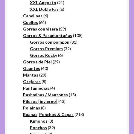
21
productos
XXL Angosto
21
productos
6
XXL Doble Faz
6
6
productos
Capelinas
6
64
productos
Cuellos
64
productos
59
Gorras con visera
59
productos
108
Gorros & Pasamontañas
108
31
productos
Gorros con pompón
31
32
productos
Gorros Premium
32
6
productos
Gorros Rocky
6
29
productos
Gorros de Piel
29
40
productos
Guantes
40
29
productos
Mantas
29
productos
8
Orejeras
8
productos
4
Pantumedias
4
productos
15
Pashminas / Mantones
15
43
productos
Pilusos [invierno]
43
8
productos
Polainas
8
productos
213
Ruanas, Ponchos & Capas
213
3
productos
Kimonos
3
productos
39
Ponchos
39
53
productos