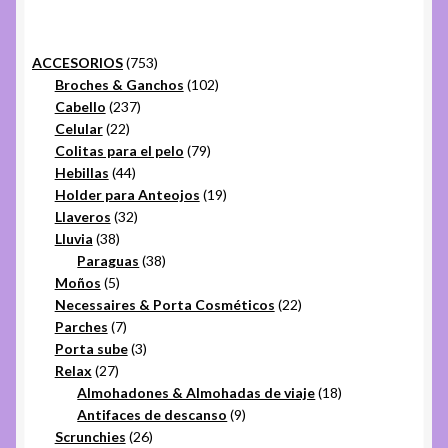
Lluvia
el
menú
Botas para lluvia
753
ACCESORIOS
753
hijo
productos
102
Broches & Ganchos
102
237
productos
Cabello
237
Paraguas
22
productos
Celular
22
productos
79
Colitas para el pelo
79
Pilotos
44
productos
Hebillas
44
productos
19
Holder para Anteojos
19
Moños
32
productos
Llaveros
32
38
productos
Lluvia
38
productos
38
Paraguas
38
Necessaires & Porta Cosméticos
5
productos
Moños
5
productos
22
Necessaires & Porta Cosméticos
22
Parches
7
productos
Parches
7
productos
3
Porta sube
3
Expandi
27
productos
Relax
27
Relax
productos
18
el
Almohadones & Almohadas de viaje
18
9
productos
Antifaces de descanso
9
menú
Relojes
26
productos
Scrunchies
26
hijo