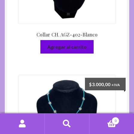
Collar CH. AGZ-402-Blanco
Agregar al carrito
$
3.000,00
+IVA
0
Buscar
Buscar