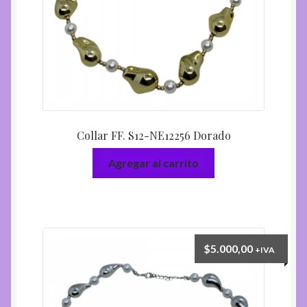
Collar FF. S12-NE12256 Dorado
Agregar al carrito
$
5.000,00
+IVA