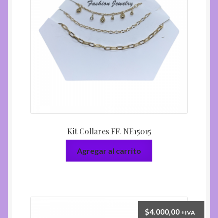
Varios
hijo
el
menú
Expandi
Ayuda
hijo
el
menú
hijo
Kit Collares FF. NE15015
Agregar al carrito
$
4.000,00
+IVA