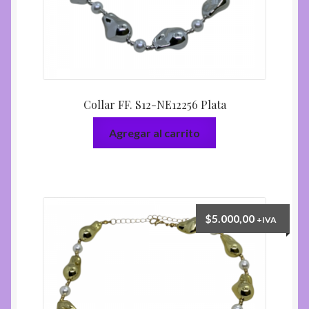
Collar FF. S12-NE12256 Plata
Agregar al carrito
$
5.000,00
+IVA