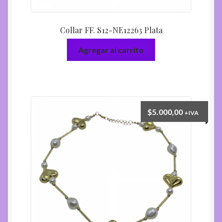
Collar FF. S12-NE12263 Plata
Agregar al carrito
$
5.000,00
+IVA