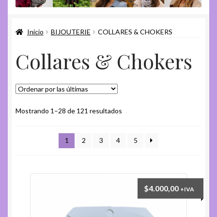
Aros
Inicio
BIJOUTERIE
COLLARES & CHOKERS
Collares & Chokers
Collares & Chokers
Dijes & Pines
Prendedores & Alfileres
Ordenado
Mostrando 1–28 de 121 resultados
Pulseras
por
más
1
2
3
4
5
Tobilleras
recientes
Trepadores
$
4.000,00
Expandi
+IVA
Accesorios
el
menú
Expandi