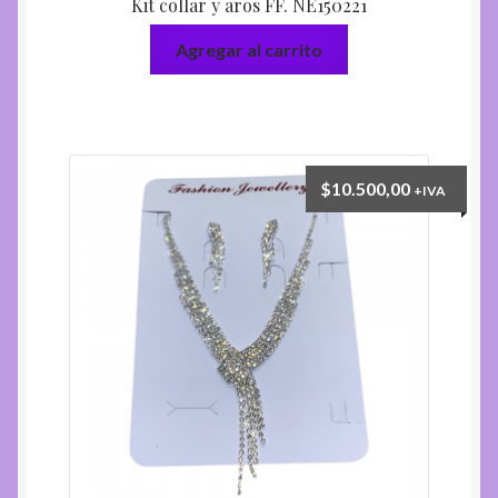
Kit collar y aros FF. NE150221
Agregar al carrito
$
10.500,00
+IVA