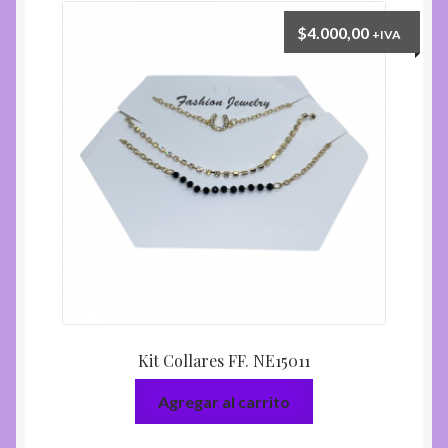
$
4.000,00
+IVA
Kit Collares FF. NE15011
Agregar al carrito