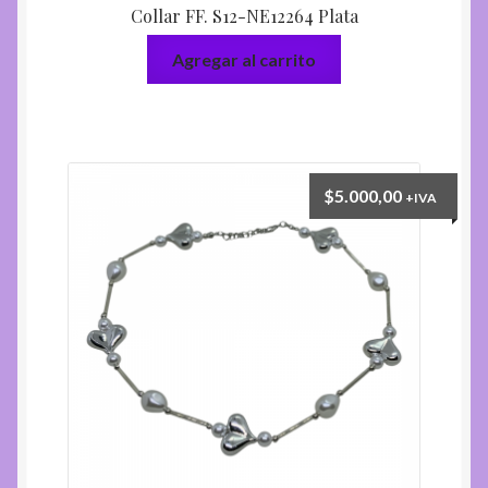
Collar FF. S12-NE12264 Plata
Agregar al carrito
$
5.000,00
+IVA