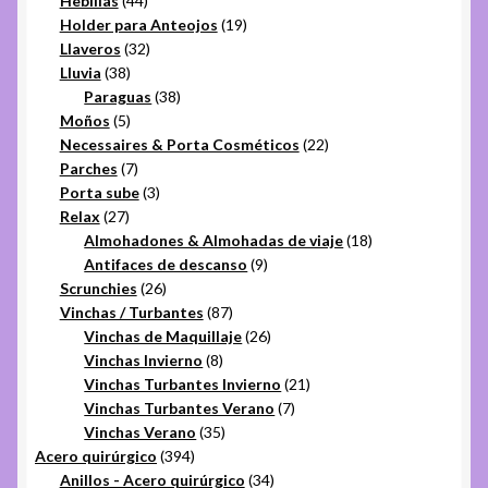
Hebillas
44
productos
19
Holder para Anteojos
19
32
productos
Llaveros
32
38
productos
Lluvia
38
productos
38
Paraguas
38
5
productos
Moños
5
productos
22
Necessaires & Porta Cosméticos
22
7
productos
Parches
7
productos
3
Porta sube
3
27
productos
Relax
27
productos
18
Almohadones & Almohadas de viaje
18
9
productos
Antifaces de descanso
9
26
productos
Scrunchies
26
productos
87
Vinchas / Turbantes
87
productos
26
Vinchas de Maquillaje
26
8
productos
Vinchas Invierno
8
productos
21
Vinchas Turbantes Invierno
21
7
productos
Vinchas Turbantes Verano
7
35
productos
Vinchas Verano
35
394
productos
Acero quirúrgico
394
productos
34
Anillos - Acero quirúrgico
34