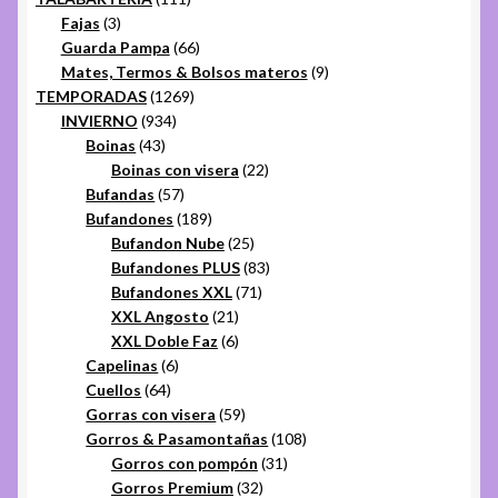
3
productos
Fajas
3
productos
66
Guarda Pampa
66
productos
9
Mates, Termos & Bolsos materos
9
1269
productos
TEMPORADAS
1269
934
productos
INVIERNO
934
43
productos
Boinas
43
productos
22
Boinas con visera
22
57
productos
Bufandas
57
productos
189
Bufandones
189
productos
25
Bufandon Nube
25
productos
83
Bufandones PLUS
83
71
productos
Bufandones XXL
71
21
productos
XXL Angosto
21
productos
6
XXL Doble Faz
6
6
productos
Capelinas
6
64
productos
Cuellos
64
productos
59
Gorras con visera
59
productos
108
Gorros & Pasamontañas
108
31
productos
Gorros con pompón
31
32
productos
Gorros Premium
32