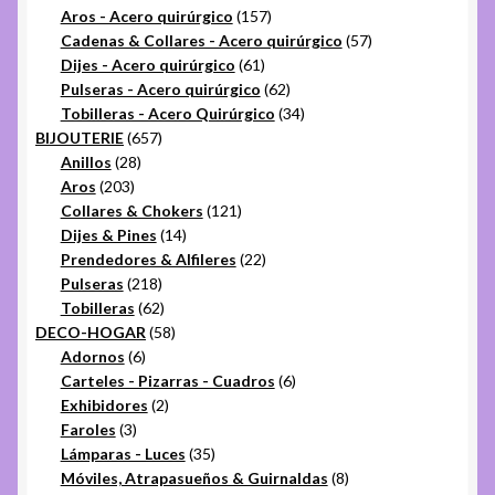
157
productos
Aros - Acero quirúrgico
157
productos
57
Cadenas & Collares - Acero quirúrgico
57
61
productos
Dijes - Acero quirúrgico
61
productos
62
Pulseras - Acero quirúrgico
62
productos
34
Tobilleras - Acero Quirúrgico
34
657
productos
BIJOUTERIE
657
28
productos
Anillos
28
203
productos
Aros
203
productos
121
Collares & Chokers
121
14
productos
Dijes & Pines
14
productos
22
Prendedores & Alfileres
22
218
productos
Pulseras
218
productos
62
Tobilleras
62
productos
58
DECO-HOGAR
58
6
productos
Adornos
6
productos
6
Carteles - Pizarras - Cuadros
6
2
productos
Exhibidores
2
3
productos
Faroles
3
productos
35
Lámparas - Luces
35
productos
8
Móviles, Atrapasueños & Guirnaldas
8