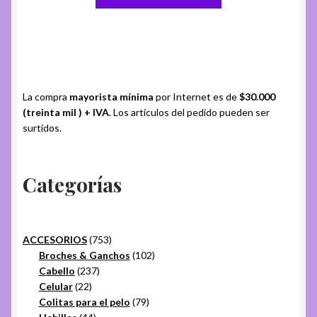
La compra
mayorista mínima
por Internet es de
$30.000
(treinta mil ) + IVA
. Los artículos del pedido pueden ser
surtidos.
Categorías
753
ACCESORIOS
753
productos
102
Broches & Ganchos
102
237
productos
Cabello
237
22
productos
Celular
22
productos
79
Colitas para el pelo
79
44
productos