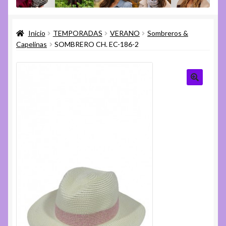
menú
Expandi
Varios
hijo
el
Inicio
TEMPORADAS
VERANO
Sombreros &
menú
Expandi
Ayuda
Capelinas
SOMBRERO CH. EC-186-2
hijo
el
menú
hijo