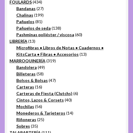
434
productos
FOULARDS
434
productos
27
Bandanas
27
productos
199
Chalinas
199
81
productos
Pañuelos
81
productos
138
Pañuelos de seda
138
productos
60
Pashminas poliéster / viscosa
60
13
productos
LIBRERÍA
13
productos
Microfibras • Libros de Notas • Cuadernos •
13
KitsCarta • Fibras • Accesorios
13
319
productos
MARROQUINERÍA
319
49
productos
Bandolera
49
58
productos
Billeteras
58
productos
47
Bolsos & Bolsas
47
16
productos
Carteras
16
productos
6
Carteras de Fiesta (Clutchs)
6
40
productos
Cintos, Lazos & Corsets
40
56
productos
Mochilas
56
productos
14
Monederos & Tarjeteros
14
25
productos
Riñoneras
25
35
productos
Sobres
35
productos
111
TALABARTERÍA
111