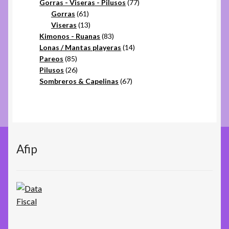
productos
77
Gorras - Viseras - Pilusos
77
61
productos
Gorras
61
productos
13
Viseras
13
productos
83
Kimonos - Ruanas
83
productos
14
Lonas / Mantas playeras
14
85
productos
Pareos
85
productos
26
Pilusos
26
productos
67
Sombreros & Capelinas
67
productos
Afip