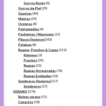
6
productos
Gorros Rocky
6
29
productos
Gorros de Piel
29
40
productos
Guantes
40
29
productos
Mantas
29
productos
8
Orejeras
8
productos
4
Pantumedias
4
productos
15
Pashminas / Mantones
15
43
productos
Pilusos [invierno]
43
8
productos
Polainas
8
productos
213
Ruanas, Ponchos & Capas
213
3
productos
Kimonos
3
productos
39
Ponchos
39
53
productos
Ruanas
53
productos
76
Ruanas Atravesadas
76
16
productos
Ruanas Espigadas
16
57
productos
Sombreros [Invierno]
57
57
productos
Sombreros
57
374
productos
VERANO
374
productos
11
Boinas verano
11
18
productos
Canastos
18