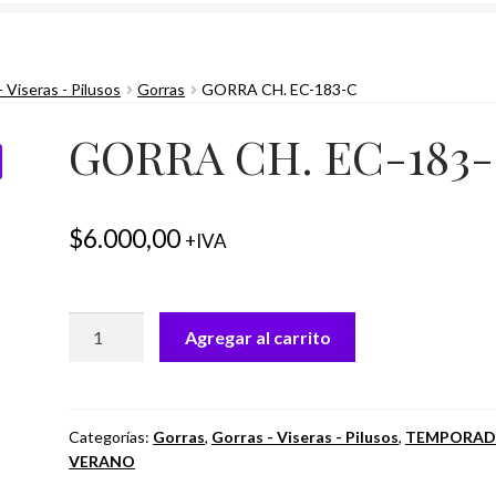
- Viseras - Pilusos
Gorras
GORRA CH. EC-183-C
GORRA CH. EC-183
$
6.000,00
+IVA
GORRA
Agregar al carrito
CH.
EC-
183-
C
Categorías:
Gorras
,
Gorras - Viseras - Pilusos
,
TEMPORAD
VERANO
cantidad