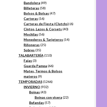
49
productos
Bandolera
49
58
productos
Billeteras
58
productos
47
Bolsos & Bolsas
47
16
productos
Carteras
16
productos
6
Carteras de Fiesta (Clutchs)
6
40
productos
Cintos, Lazos & Corsets
40
56
productos
Mochilas
56
productos
14
Monederos & Tarjeteros
14
25
productos
Riñoneras
25
35
productos
Sobres
35
productos
110
TALABARTERÍA
110
3
productos
Fajas
3
productos
66
Guarda Pampa
66
productos
Mates, Termos & Bolsos
9
materos
9
productos
1266
TEMPORADAS
1266
932
productos
INVIERNO
932
43
productos
Boinas
43
productos
22
Boinas con visera
22
57
productos
Bufandas
57