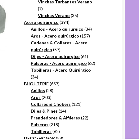
productos
Vinchas Turbantes Verano
7
7
productos
35
Vinchas Verano
35
394
productos
Acero quirúrgico
394
productos
34
Anillos - Acero quirúrgico
34
157
productos
Aros - Acero quirúrgico
157
productos
Cadenas & Collares - Acero
57
quirúrgico
57
productos
61
Dijes - Acero quirúrgico
61
productos
62
Pulseras - Acero quirúrgico
62
productos
Tobilleras - Acero Quirúrgico
34
34
productos
657
BIJOUTERIE
657
28
productos
Anillos
28
203
productos
Aros
203
productos
121
Collares & Chokers
121
14
productos
Dijes & Pines
14
productos
22
Prendedores & Alfileres
22
218
productos
Pulseras
218
productos
62
Tobilleras
62
productos
58
DECO-HOGAR
58