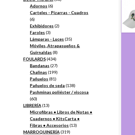
6
productos
Adornos
6
productos
Carteles - Pizarras - Cuadros
6
6
productos
2
Exhibidores
2
3
productos
Faroles
3
productos
35
Lámparas - Luces
35
productos
Móviles, Atrapasueños &
8
Guirnaldas
8
434
productos
FOULARDS
434
productos
27
Bandanas
27
productos
199
Chalinas
199
81
productos
Pañuelos
81
productos
138
Pañuelos de seda
138
productos
Pashminas poliéster / viscosa
60
60
productos
13
LIBRERÍA
13
productos
Microfibras • Libros de Notas •
Cuadernos • KitsCarta •
13
Fibras • Accesorios
13
319
productos
MARROQUINERÍA
319