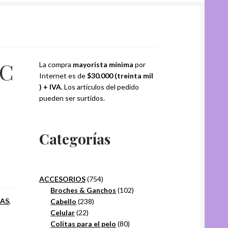
-C
La compra
mayorista mínima
por
Internet es de
$30.000 (treinta mil
) + IVA
. Los artículos del pedido
pueden ser surtidos.
Categorías
754
ACCESORIOS
754
productos
102
Broches & Ganchos
102
AS
,
238
productos
Cabello
238
22
productos
Celular
22
productos
80
Colitas para el pelo
80