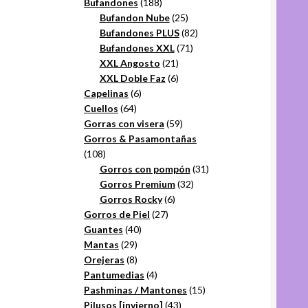
productos
188
Bufandones
188
productos
25
Bufandon Nube
25
productos
82
Bufandones PLUS
82
71
productos
Bufandones XXL
71
21
productos
XXL Angosto
21
productos
6
XXL Doble Faz
6
6
productos
Capelinas
6
64
productos
Cuellos
64
productos
59
Gorras con visera
59
productos
Gorros & Pasamontañas
108
108
productos
31
Gorros con pompón
31
32
productos
Gorros Premium
32
6
productos
Gorros Rocky
6
27
productos
Gorros de Piel
27
40
productos
Guantes
40
29
productos
Mantas
29
productos
8
Orejeras
8
productos
4
Pantumedias
4
productos
15
Pashminas / Mantones
15
43
productos
Pilusos [invierno]
43