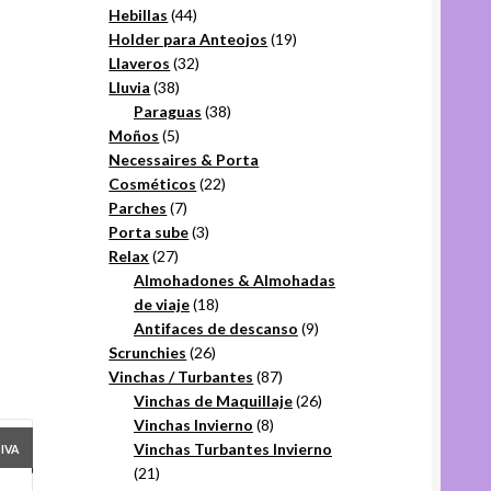
44
productos
Hebillas
44
productos
19
Holder para Anteojos
19
32
productos
Llaveros
32
38
productos
Lluvia
38
productos
38
Paraguas
38
5
productos
Moños
5
productos
Necessaires & Porta
22
Cosméticos
22
7
productos
Parches
7
productos
3
Porta sube
3
27
productos
Relax
27
productos
Almohadones & Almohadas
18
de viaje
18
productos
9
Antifaces de descanso
9
26
productos
Scrunchies
26
productos
87
Vinchas / Turbantes
87
productos
26
Vinchas de Maquillaje
26
8
productos
Vinchas Invierno
8
productos
Vinchas Turbantes Invierno
+IVA
21
21