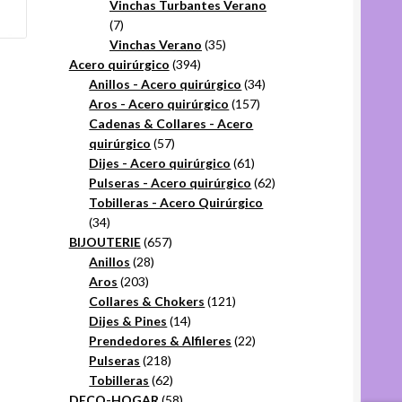
productos
Vinchas Turbantes Verano
7
7
productos
35
Vinchas Verano
35
394
productos
Acero quirúrgico
394
productos
34
Anillos - Acero quirúrgico
34
157
productos
Aros - Acero quirúrgico
157
productos
Cadenas & Collares - Acero
57
quirúrgico
57
productos
61
Dijes - Acero quirúrgico
61
productos
62
Pulseras - Acero quirúrgico
62
productos
Tobilleras - Acero Quirúrgico
34
34
productos
657
BIJOUTERIE
657
28
productos
Anillos
28
203
productos
Aros
203
productos
121
Collares & Chokers
121
14
productos
Dijes & Pines
14
productos
22
Prendedores & Alfileres
22
218
productos
Pulseras
218
productos
62
Tobilleras
62
productos
58
DECO-HOGAR
58