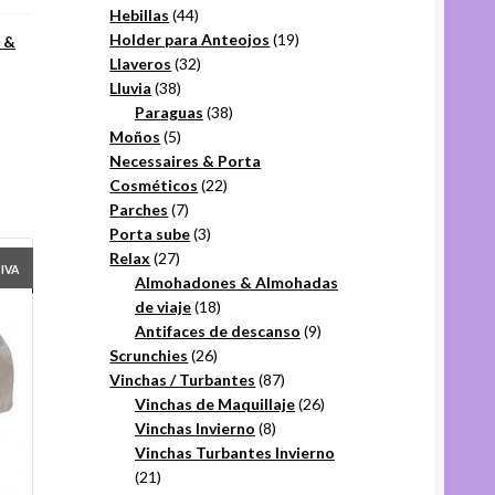
44
productos
Hebillas
44
productos
19
Holder para Anteojos
19
 &
32
productos
Llaveros
32
38
productos
Lluvia
38
productos
38
Paraguas
38
5
productos
Moños
5
productos
Necessaires & Porta
22
Cosméticos
22
7
productos
Parches
7
productos
3
Porta sube
3
27
productos
Relax
27
+IVA
productos
Almohadones & Almohadas
18
de viaje
18
productos
9
Antifaces de descanso
9
26
productos
Scrunchies
26
productos
87
Vinchas / Turbantes
87
productos
26
Vinchas de Maquillaje
26
8
productos
Vinchas Invierno
8
productos
Vinchas Turbantes Invierno
21
21