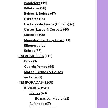
49
productos
Bandolera
49
58
productos
Billeteras
58
productos
47
Bolsos & Bolsas
47
16
productos
Carteras
16
productos
6
Carteras de Fiesta (Clutchs)
6
40
productos
Cintos, Lazos & Corsets
40
56
productos
Mochilas
56
productos
14
Monederos & Tarjeteros
14
25
productos
Riñoneras
25
35
productos
Sobres
35
productos
110
TALABARTERÍA
110
3
productos
Fajas
3
productos
66
Guarda Pampa
66
productos
Mates, Termos & Bolsos
9
materos
9
productos
1268
TEMPORADAS
1268
934
productos
INVIERNO
934
43
productos
Boinas
43
productos
22
Boinas con visera
22
57
productos
Bufandas
57