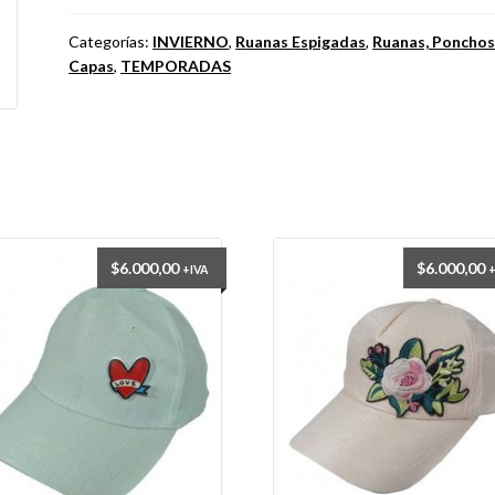
Categorías:
INVIERNO
,
Ruanas Espigadas
,
Ruanas, Ponchos
Capas
,
TEMPORADAS
$
6.000,00
$
6.000,00
+IVA