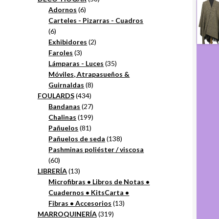
6
productos
Adornos
6
productos
Carteles - Pizarras - Cuadros
6
6
productos
2
Exhibidores
2
3
productos
Faroles
3
productos
35
Lámparas - Luces
35
productos
Móviles, Atrapasueños &
8
Guirnaldas
8
434
productos
FOULARDS
434
productos
27
Bandanas
27
productos
199
Chalinas
199
81
productos
Pañuelos
81
productos
138
Pañuelos de seda
138
productos
Pashminas poliéster / viscosa
60
60
productos
13
LIBRERÍA
13
productos
Microfibras • Libros de Notas •
Cuadernos • KitsCarta •
13
Fibras • Accesorios
13
319
productos
MARROQUINERÍA
319