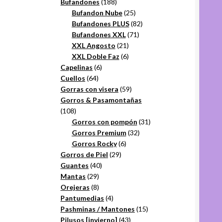
productos
188
Bufandones
188
productos
25
Bufandon Nube
25
productos
82
Bufandones PLUS
82
71
productos
Bufandones XXL
71
21
productos
XXL Angosto
21
productos
6
XXL Doble Faz
6
6
productos
Capelinas
6
64
productos
Cuellos
64
productos
59
Gorras con visera
59
productos
Gorros & Pasamontañas
108
108
productos
31
Gorros con pompón
31
32
productos
Gorros Premium
32
6
productos
Gorros Rocky
6
29
productos
Gorros de Piel
29
40
productos
Guantes
40
29
productos
Mantas
29
productos
8
Orejeras
8
productos
4
Pantumedias
4
productos
15
Pashminas / Mantones
15
43
productos
Pilusos [invierno]
43