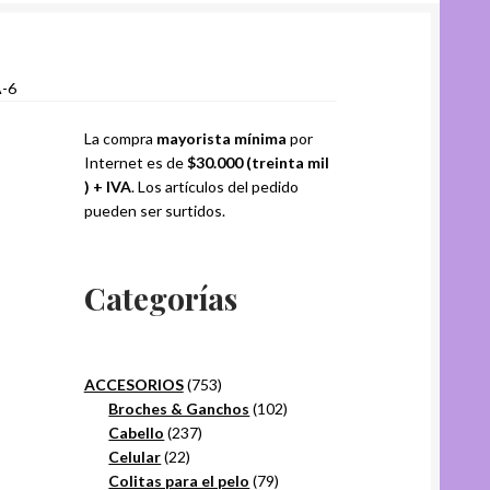
-6
La compra
mayorista mínima
por
Internet es de
$30.000 (treinta mil
) + IVA
. Los artículos del pedido
pueden ser surtidos.
Categorías
753
ACCESORIOS
753
productos
102
Broches & Ganchos
102
237
productos
Cabello
237
22
productos
Celular
22
productos
79
Colitas para el pelo
79