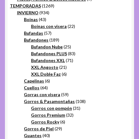
1269
productos
TEMPORADAS
1269
934
productos
INVIERNO
934
43
productos
Boinas
43
productos
22
Boinas con visera
22
57
productos
Bufandas
57
productos
189
Bufandones
189
productos
25
Bufandon Nube
25
productos
83
Bufandones PLUS
83
71
productos
Bufandones XXL
71
21
productos
XXL Angosto
21
productos
6
XXL Doble Faz
6
6
productos
Capelinas
6
64
productos
Cuellos
64
productos
59
Gorras con visera
59
productos
108
Gorros & Pasamontañas
108
31
productos
Gorros con pompón
31
32
productos
Gorros Premium
32
6
productos
Gorros Rocky
6
29
productos
Gorros de Piel
29
40
productos
Guantes
40