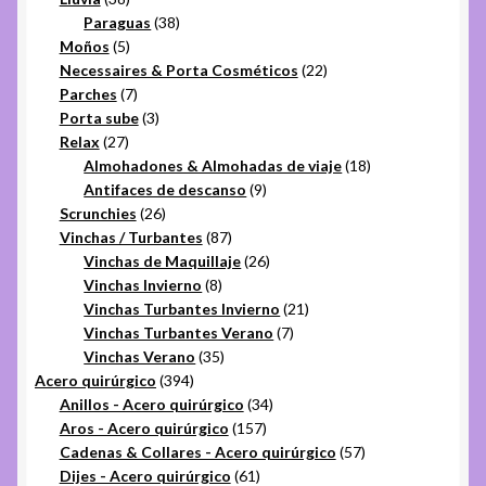
productos
38
Paraguas
38
5
productos
Moños
5
productos
22
Necessaires & Porta Cosméticos
22
7
productos
Parches
7
productos
3
Porta sube
3
27
productos
Relax
27
productos
18
Almohadones & Almohadas de viaje
18
9
productos
Antifaces de descanso
9
26
productos
Scrunchies
26
productos
87
Vinchas / Turbantes
87
productos
26
Vinchas de Maquillaje
26
8
productos
Vinchas Invierno
8
productos
21
Vinchas Turbantes Invierno
21
7
productos
Vinchas Turbantes Verano
7
35
productos
Vinchas Verano
35
394
productos
Acero quirúrgico
394
productos
34
Anillos - Acero quirúrgico
34
157
productos
Aros - Acero quirúrgico
157
productos
57
Cadenas & Collares - Acero quirúrgico
57
61
productos
Dijes - Acero quirúrgico
61