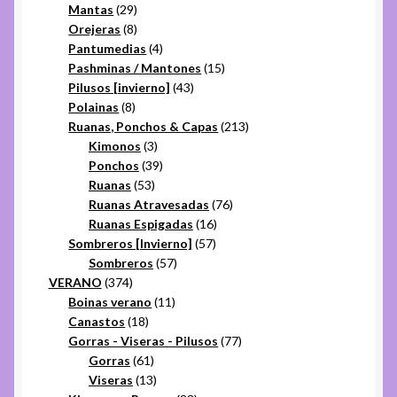
29
productos
Mantas
29
productos
8
Orejeras
8
productos
4
Pantumedias
4
productos
15
Pashminas / Mantones
15
43
productos
Pilusos [invierno]
43
8
productos
Polainas
8
productos
213
Ruanas, Ponchos & Capas
213
3
productos
Kimonos
3
productos
39
Ponchos
39
53
productos
Ruanas
53
productos
76
Ruanas Atravesadas
76
16
productos
Ruanas Espigadas
16
57
productos
Sombreros [Invierno]
57
57
productos
Sombreros
57
374
productos
VERANO
374
productos
11
Boinas verano
11
18
productos
Canastos
18
productos
77
Gorras - Viseras - Pilusos
77
61
productos
Gorras
61
productos
13
Viseras
13