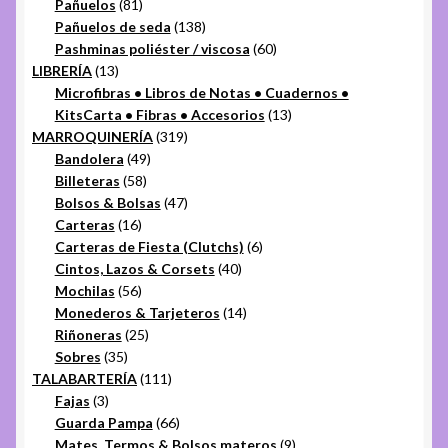
81
productos
Pañuelos
81
productos
138
Pañuelos de seda
138
productos
60
Pashminas poliéster / viscosa
60
13
productos
LIBRERÍA
13
productos
Microfibras • Libros de Notas • Cuadernos •
13
KitsCarta • Fibras • Accesorios
13
319
productos
MARROQUINERÍA
319
49
productos
Bandolera
49
58
productos
Billeteras
58
productos
47
Bolsos & Bolsas
47
16
productos
Carteras
16
productos
6
Carteras de Fiesta (Clutchs)
6
40
productos
Cintos, Lazos & Corsets
40
56
productos
Mochilas
56
productos
14
Monederos & Tarjeteros
14
25
productos
Riñoneras
25
35
productos
Sobres
35
productos
111
TALABARTERÍA
111
3
productos
Fajas
3
productos
66
Guarda Pampa
66
productos
9
Mates, Termos & Bolsos materos
9