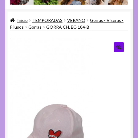
menú
Expandi
Varios
hijo
el
Inicio
TEMPORADAS
VERANO
Gorras - Viseras -
menú
Expandi
Ayuda
Pilusos
Gorras
GORRA CH. EC-184-B
hijo
el
menú
hijo