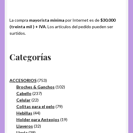
La compra
mayorista mínima
por Internet es de
$30.000
(treinta mil ) + IVA
. Los artículos del pedido pueden ser
surtidos.
Categorías
753
ACCESORIOS
753
productos
102
Broches & Ganchos
102
237
productos
Cabello
237
22
productos
Celular
22
productos
79
Colitas para el pelo
79
44
productos
Hebillas
44
productos
19
Holder para Anteojos
19
32
productos
Llaveros
32
38
productos
Lluvia
38