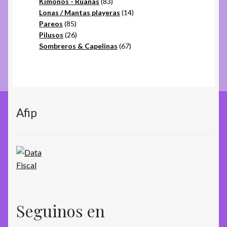
productos
83
Kimonos - Ruanas
83
productos
14
Lonas / Mantas playeras
14
85
productos
Pareos
85
productos
26
Pilusos
26
productos
67
Sombreros & Capelinas
67
productos
Afip
Seguinos en