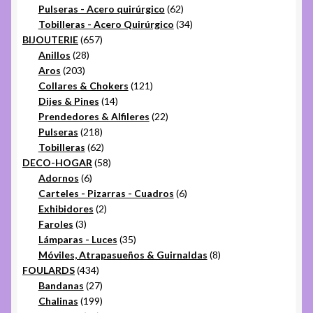
productos
62
Pulseras - Acero quirúrgico
62
productos
34
Tobilleras - Acero Quirúrgico
34
657
productos
BIJOUTERIE
657
28
productos
Anillos
28
203
productos
Aros
203
productos
121
Collares & Chokers
121
14
productos
Dijes & Pines
14
productos
22
Prendedores & Alfileres
22
218
productos
Pulseras
218
productos
62
Tobilleras
62
productos
58
DECO-HOGAR
58
6
productos
Adornos
6
productos
6
Carteles - Pizarras - Cuadros
6
2
productos
Exhibidores
2
3
productos
Faroles
3
productos
35
Lámparas - Luces
35
productos
8
Móviles, Atrapasueños & Guirnaldas
8
434
productos
FOULARDS
434
productos
27
Bandanas
27
productos
199
Chalinas
199