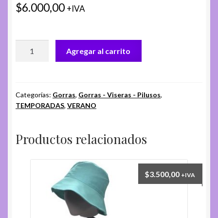
$
6.000,00
+IVA
GORRA
Agregar al carrito
CH.
EC-
184-
B
Categorías:
Gorras
,
Gorras - Viseras - Pilusos
,
TEMPORADAS
,
VERANO
cantidad
Productos relacionados
$
3.500,00
+IVA