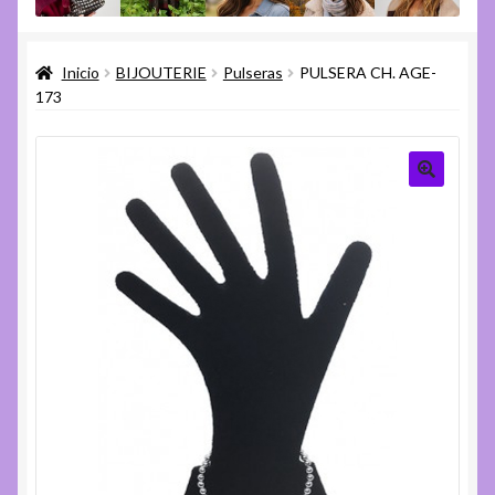
menú
Expandi
Varios
hijo
el
Inicio
BIJOUTERIE
Pulseras
PULSERA CH. AGE-
menú
Expandi
Ayuda
173
hijo
el
menú
hijo