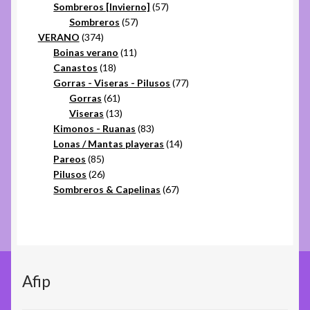
57
productos
Sombreros [Invierno]
57
57
productos
Sombreros
57
374
productos
VERANO
374
productos
11
Boinas verano
11
18
productos
Canastos
18
productos
77
Gorras - Viseras - Pilusos
77
61
productos
Gorras
61
productos
13
Viseras
13
productos
83
Kimonos - Ruanas
83
productos
14
Lonas / Mantas playeras
14
85
productos
Pareos
85
productos
26
Pilusos
26
productos
67
Sombreros & Capelinas
67
productos
Afip