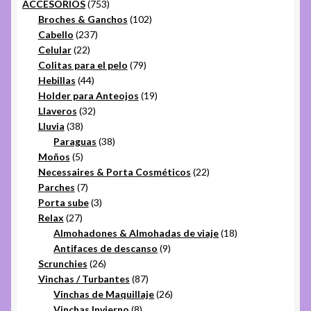
753
ACCESORIOS
753
productos
102
Broches & Ganchos
102
237
productos
Cabello
237
22
productos
Celular
22
productos
79
Colitas para el pelo
79
44
productos
Hebillas
44
productos
19
Holder para Anteojos
19
32
productos
Llaveros
32
38
productos
Lluvia
38
productos
38
Paraguas
38
5
productos
Moños
5
productos
22
Necessaires & Porta Cosméticos
22
7
productos
Parches
7
productos
3
Porta sube
3
27
productos
Relax
27
productos
18
Almohadones & Almohadas de viaje
18
9
productos
Antifaces de descanso
9
26
productos
Scrunchies
26
productos
87
Vinchas / Turbantes
87
productos
26
Vinchas de Maquillaje
26
8
productos
Vinchas Invierno
8