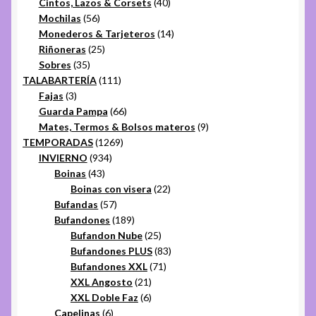
40
productos
Cintos, Lazos & Corsets
40
56
productos
Mochilas
56
productos
14
Monederos & Tarjeteros
14
25
productos
Riñoneras
25
35
productos
Sobres
35
productos
111
TALABARTERÍA
111
3
productos
Fajas
3
productos
66
Guarda Pampa
66
productos
9
Mates, Termos & Bolsos materos
9
1269
productos
TEMPORADAS
1269
934
productos
INVIERNO
934
43
productos
Boinas
43
productos
22
Boinas con visera
22
57
productos
Bufandas
57
productos
189
Bufandones
189
productos
25
Bufandon Nube
25
productos
83
Bufandones PLUS
83
71
productos
Bufandones XXL
71
21
productos
XXL Angosto
21
productos
6
XXL Doble Faz
6
6
productos
Capelinas
6