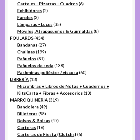
productos
6
Carteles - Pizarras - Cuadros
6
2
productos
Exhibidores
2
3
productos
Faroles
3
productos
35
Lámparas - Luces
35
productos
8
Móviles, Atrapasueños & Guirnaldas
8
434
productos
FOULARDS
434
productos
27
Bandanas
27
productos
199
Chalinas
199
81
productos
Pañuelos
81
productos
138
Pañuelos de seda
138
productos
60
Pashminas poliéster / viscosa
60
13
productos
LIBRERÍA
13
productos
Microfibras • Libros de Notas • Cuadernos •
13
KitsCarta • Fibras • Accesorios
13
319
productos
MARROQUINERÍA
319
49
productos
Bandolera
49
58
productos
Billeteras
58
productos
47
Bolsos & Bolsas
47
16
productos
Carteras
16
productos
6
Carteras de Fiesta (Clutchs)
6