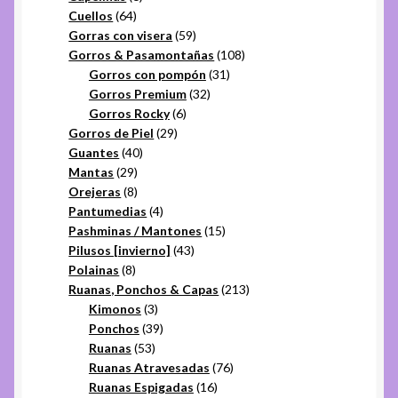
64
productos
Cuellos
64
productos
59
Gorras con visera
59
productos
108
Gorros & Pasamontañas
108
31
productos
Gorros con pompón
31
32
productos
Gorros Premium
32
6
productos
Gorros Rocky
6
29
productos
Gorros de Piel
29
40
productos
Guantes
40
29
productos
Mantas
29
productos
8
Orejeras
8
productos
4
Pantumedias
4
productos
15
Pashminas / Mantones
15
43
productos
Pilusos [invierno]
43
8
productos
Polainas
8
productos
213
Ruanas, Ponchos & Capas
213
3
productos
Kimonos
3
productos
39
Ponchos
39
53
productos
Ruanas
53
productos
76
Ruanas Atravesadas
76
16
productos
Ruanas Espigadas
16