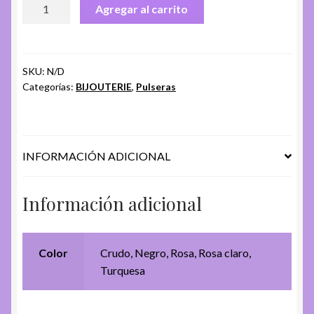
PULSERA
Agregar al carrito
CH.
AGE-
173
cantidad
SKU:
N/D
Categorías:
BIJOUTERIE
,
Pulseras
INFORMACIÓN ADICIONAL
Información adicional
Color
Crudo, Negro, Rosa, Rosa claro,
Turquesa