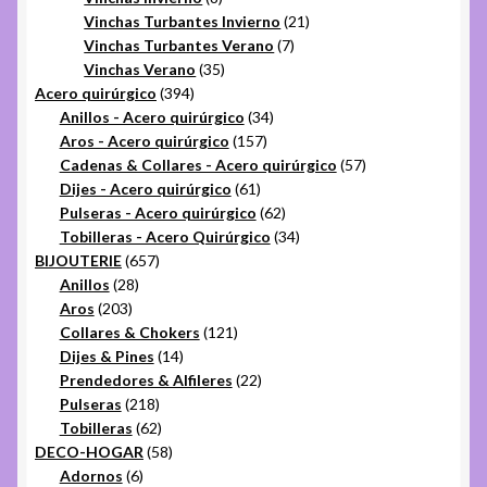
productos
21
Vinchas Turbantes Invierno
21
7
productos
Vinchas Turbantes Verano
7
35
productos
Vinchas Verano
35
394
productos
Acero quirúrgico
394
productos
34
Anillos - Acero quirúrgico
34
157
productos
Aros - Acero quirúrgico
157
productos
57
Cadenas & Collares - Acero quirúrgico
57
61
productos
Dijes - Acero quirúrgico
61
productos
62
Pulseras - Acero quirúrgico
62
productos
34
Tobilleras - Acero Quirúrgico
34
657
productos
BIJOUTERIE
657
28
productos
Anillos
28
203
productos
Aros
203
productos
121
Collares & Chokers
121
14
productos
Dijes & Pines
14
productos
22
Prendedores & Alfileres
22
218
productos
Pulseras
218
productos
62
Tobilleras
62
productos
58
DECO-HOGAR
58
6
productos
Adornos
6