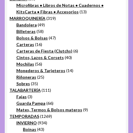
productos
Microfibras • Libros de Notas • Cuadernos •
13
KitsCarta • Fibras • Accesorios
13
319
productos
MARROQUINERÍA
319
49
productos
Bandolera
49
58
productos
Billeteras
58
productos
47
Bolsos & Bolsas
47
16
productos
Carteras
16
productos
6
Carteras de Fiesta (Clutchs)
6
40
productos
Cintos, Lazos & Corsets
40
56
productos
Mochilas
56
productos
14
Monederos & Tarjeteros
14
25
productos
Riñoneras
25
35
productos
Sobres
35
productos
111
TALABARTERÍA
111
3
productos
Fajas
3
productos
66
Guarda Pampa
66
productos
9
Mates, Termos & Bolsos materos
9
1269
productos
TEMPORADAS
1269
934
productos
INVIERNO
934
43
productos
Boinas
43