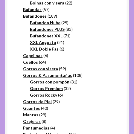
productos
22
Boinas con visera
22
57
productos
Bufandas
57
productos
189
Bufandones
189
productos
25
Bufandon Nube
25
productos
83
Bufandones PLUS
83
71
productos
Bufandones XXL
71
21
productos
XXL Angosto
21
productos
6
XXL Doble Faz
6
6
productos
Capelinas
6
64
productos
Cuellos
64
productos
59
Gorras con visera
59
productos
108
Gorros & Pasamontañas
108
31
productos
Gorros con pompón
31
32
productos
Gorros Premium
32
6
productos
Gorros Rocky
6
29
productos
Gorros de Piel
29
40
productos
Guantes
40
29
productos
Mantas
29
productos
8
Orejeras
8
productos
4
Pantumedias
4