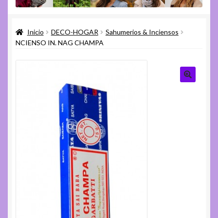
menú
Expandi
Varios
hijo
el
Inicio
DECO-HOGAR
Sahumerios & Inciensos
menú
Expandi
Ayuda
NCIENSO IN. NAG CHAMPA
hijo
el
menú
hijo