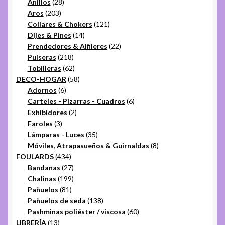
28
productos
Anillos
28
203
productos
Aros
203
productos
121
Collares & Chokers
121
14
productos
Dijes & Pines
14
productos
22
Prendedores & Alfileres
22
218
productos
Pulseras
218
productos
62
Tobilleras
62
productos
58
DECO-HOGAR
58
6
productos
Adornos
6
productos
6
Carteles - Pizarras - Cuadros
6
2
productos
Exhibidores
2
3
productos
Faroles
3
productos
35
Lámparas - Luces
35
productos
8
Móviles, Atrapasueños & Guirnaldas
8
434
productos
FOULARDS
434
productos
27
Bandanas
27
productos
199
Chalinas
199
81
productos
Pañuelos
81
productos
138
Pañuelos de seda
138
productos
60
Pashminas poliéster / viscosa
60
13
productos
LIBRERÍA
13