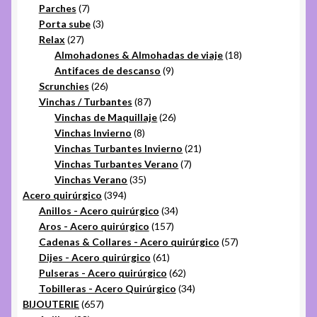
7
productos
Parches
7
productos
3
Porta sube
3
27
productos
Relax
27
productos
18
Almohadones & Almohadas de viaje
18
9
productos
Antifaces de descanso
9
26
productos
Scrunchies
26
productos
87
Vinchas / Turbantes
87
productos
26
Vinchas de Maquillaje
26
8
productos
Vinchas Invierno
8
productos
21
Vinchas Turbantes Invierno
21
7
productos
Vinchas Turbantes Verano
7
35
productos
Vinchas Verano
35
394
productos
Acero quirúrgico
394
productos
34
Anillos - Acero quirúrgico
34
157
productos
Aros - Acero quirúrgico
157
productos
57
Cadenas & Collares - Acero quirúrgico
57
61
productos
Dijes - Acero quirúrgico
61
productos
62
Pulseras - Acero quirúrgico
62
productos
34
Tobilleras - Acero Quirúrgico
34
657
productos
BIJOUTERIE
657