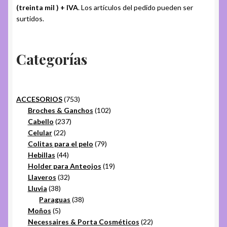
(treinta mil ) + IVA
. Los artículos del pedido pueden ser
surtidos.
Categorías
753
ACCESORIOS
753
productos
102
Broches & Ganchos
102
237
productos
Cabello
237
22
productos
Celular
22
productos
79
Colitas para el pelo
79
44
productos
Hebillas
44
productos
19
Holder para Anteojos
19
32
productos
Llaveros
32
38
productos
Lluvia
38
productos
38
Paraguas
38
5
productos
Moños
5
productos
22
Necessaires & Porta Cosméticos
22