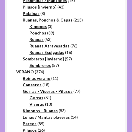
productos
15
Pashminas / Mantones
15
43
productos
Pilusos [invierno]
43
8
productos
Polainas
8
productos
213
Ruanas, Ponchos & Capas
213
3
productos
Kimonos
3
productos
39
Ponchos
39
53
productos
Ruanas
53
productos
76
Ruanas Atravesadas
76
16
productos
Ruanas Espigadas
16
57
productos
Sombreros [Invierno]
57
57
productos
Sombreros
57
374
productos
VERANO
374
productos
11
Boinas verano
11
18
productos
Canastos
18
productos
77
Gorras - Viseras - Pilusos
77
61
productos
Gorras
61
productos
13
Viseras
13
productos
83
Kimonos - Ruanas
83
productos
14
Lonas / Mantas playeras
14
85
productos
Pareos
85
productos
26
Pilusos
26