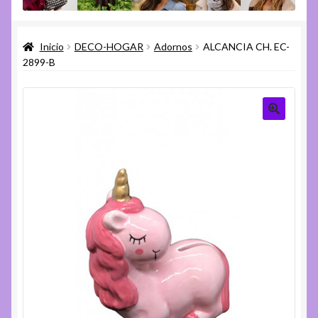
menú
Expandi
Varios
hijo
el
Inicio
DECO-HOGAR
Adornos
ALCANCIA CH. EC-
menú
Expandi
Ayuda
2899-B
hijo
el
menú
hijo