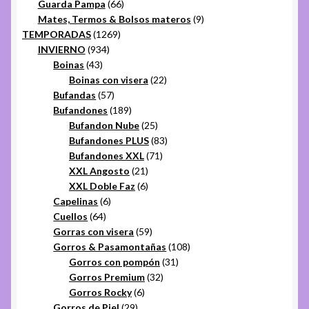
productos
66
Guarda Pampa
66
productos
9
Mates, Termos & Bolsos materos
9
1269
productos
TEMPORADAS
1269
934
productos
INVIERNO
934
43
productos
Boinas
43
productos
22
Boinas con visera
22
57
productos
Bufandas
57
productos
189
Bufandones
189
productos
25
Bufandon Nube
25
productos
83
Bufandones PLUS
83
71
productos
Bufandones XXL
71
21
productos
XXL Angosto
21
productos
6
XXL Doble Faz
6
6
productos
Capelinas
6
64
productos
Cuellos
64
productos
59
Gorras con visera
59
productos
108
Gorros & Pasamontañas
108
31
productos
Gorros con pompón
31
32
productos
Gorros Premium
32
6
productos
Gorros Rocky
6
29
productos
Gorros de Piel
29