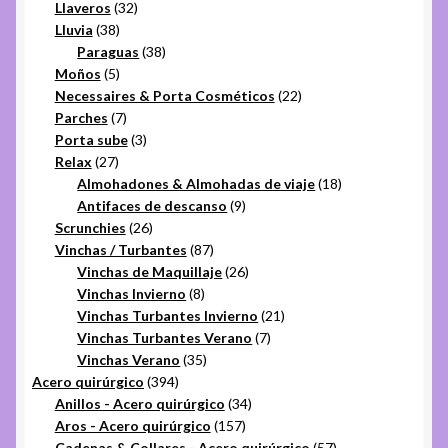
32
productos
Llaveros
32
38
productos
Lluvia
38
productos
38
Paraguas
38
5
productos
Moños
5
productos
22
Necessaires & Porta Cosméticos
22
7
productos
Parches
7
productos
3
Porta sube
3
27
productos
Relax
27
productos
18
Almohadones & Almohadas de viaje
18
9
productos
Antifaces de descanso
9
26
productos
Scrunchies
26
productos
87
Vinchas / Turbantes
87
productos
26
Vinchas de Maquillaje
26
8
productos
Vinchas Invierno
8
productos
21
Vinchas Turbantes Invierno
21
7
productos
Vinchas Turbantes Verano
7
35
productos
Vinchas Verano
35
394
productos
Acero quirúrgico
394
productos
34
Anillos - Acero quirúrgico
34
157
productos
Aros - Acero quirúrgico
157
productos
57
Cadenas & Collares - Acero quirúrgico
57