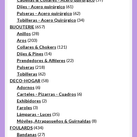
61
productos
Dijes - Acero quirúrgico
61
productos
62
Pulseras - Acero quirúrgico
62
productos
34
Tobilleras - Acero Quirúrgico
34
657
productos
BIJOUTERIE
657
28
productos
Anillos
28
203
productos
Aros
203
productos
121
Collares & Chokers
121
14
productos
Dijes & Pines
14
productos
22
Prendedores & Alfileres
22
218
productos
Pulseras
218
productos
62
Tobilleras
62
productos
58
DECO-HOGAR
58
6
productos
Adornos
6
productos
6
Carteles - Pizarras - Cuadros
6
2
productos
Exhibidores
2
3
productos
Faroles
3
productos
35
Lámparas - Luces
35
productos
8
Móviles, Atrapasueños & Guirnaldas
8
434
productos
FOULARDS
434
productos
27
Bandanas
27