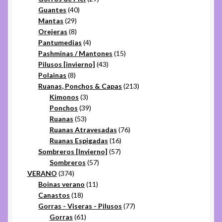
40
productos
Guantes
40
29
productos
Mantas
29
productos
8
Orejeras
8
productos
4
Pantumedias
4
productos
15
Pashminas / Mantones
15
43
productos
Pilusos [invierno]
43
8
productos
Polainas
8
productos
213
Ruanas, Ponchos & Capas
213
3
productos
Kimonos
3
productos
39
Ponchos
39
53
productos
Ruanas
53
productos
76
Ruanas Atravesadas
76
16
productos
Ruanas Espigadas
16
57
productos
Sombreros [Invierno]
57
57
productos
Sombreros
57
374
productos
VERANO
374
productos
11
Boinas verano
11
18
productos
Canastos
18
productos
77
Gorras - Viseras - Pilusos
77
61
productos
Gorras
61