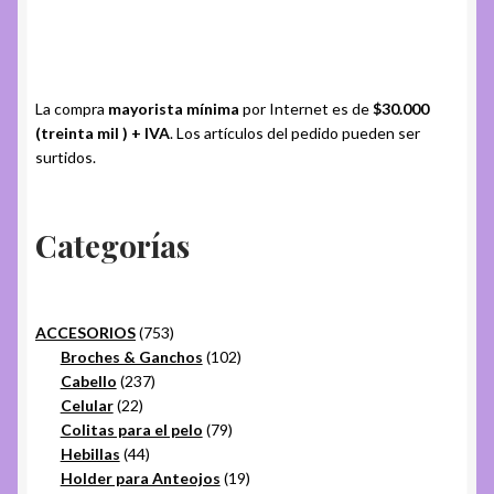
La compra
mayorista mínima
por Internet es de
$30.000
(treinta mil ) + IVA
. Los artículos del pedido pueden ser
surtidos.
Categorías
753
ACCESORIOS
753
productos
102
Broches & Ganchos
102
237
productos
Cabello
237
22
productos
Celular
22
productos
79
Colitas para el pelo
79
44
productos
Hebillas
44
productos
19
Holder para Anteojos
19