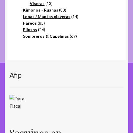
productos
13
Viseras
13
productos
83
Kimonos - Ruanas
83
productos
14
Lonas / Mantas playeras
14
85
productos
Pareos
85
productos
26
Pilusos
26
productos
67
Sombreros & Capelinas
67
productos
Afip
Seguinos en