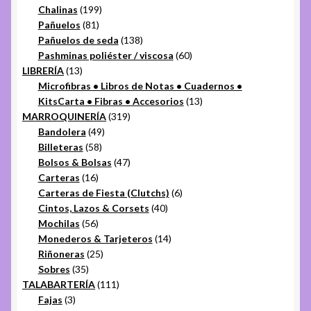
productos
199
Chalinas
199
81
productos
Pañuelos
81
productos
138
Pañuelos de seda
138
productos
60
Pashminas poliéster / viscosa
60
13
productos
LIBRERÍA
13
productos
Microfibras • Libros de Notas • Cuadernos •
13
KitsCarta • Fibras • Accesorios
13
319
productos
MARROQUINERÍA
319
49
productos
Bandolera
49
58
productos
Billeteras
58
productos
47
Bolsos & Bolsas
47
16
productos
Carteras
16
productos
6
Carteras de Fiesta (Clutchs)
6
40
productos
Cintos, Lazos & Corsets
40
56
productos
Mochilas
56
productos
14
Monederos & Tarjeteros
14
25
productos
Riñoneras
25
35
productos
Sobres
35
productos
111
TALABARTERÍA
111
3
productos
Fajas
3