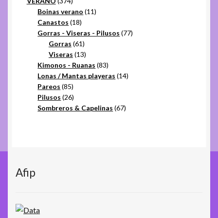
374
productos
VERANO
374
productos
11
Boinas verano
11
18
productos
Canastos
18
productos
77
Gorras - Viseras - Pilusos
77
61
productos
Gorras
61
productos
13
Viseras
13
productos
83
Kimonos - Ruanas
83
productos
14
Lonas / Mantas playeras
14
85
productos
Pareos
85
productos
26
Pilusos
26
productos
67
Sombreros & Capelinas
67
productos
Afip