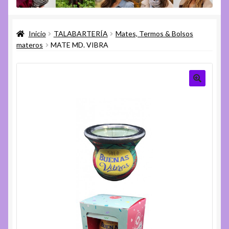
menú
Expandi
Varios
hijo
el
Inicio
TALABARTERÍA
Mates, Termos & Bolsos
menú
Expandi
Ayuda
materos
MATE MD. VIBRA
hijo
el
menú
hijo