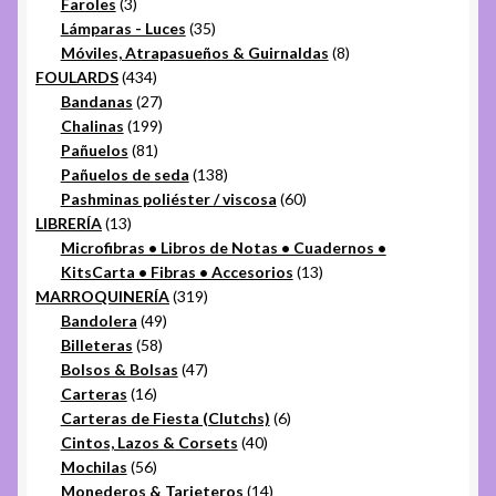
3
productos
Faroles
3
productos
35
Lámparas - Luces
35
productos
8
Móviles, Atrapasueños & Guirnaldas
8
434
productos
FOULARDS
434
productos
27
Bandanas
27
productos
199
Chalinas
199
81
productos
Pañuelos
81
productos
138
Pañuelos de seda
138
productos
60
Pashminas poliéster / viscosa
60
13
productos
LIBRERÍA
13
productos
Microfibras • Libros de Notas • Cuadernos •
13
KitsCarta • Fibras • Accesorios
13
319
productos
MARROQUINERÍA
319
49
productos
Bandolera
49
58
productos
Billeteras
58
productos
47
Bolsos & Bolsas
47
16
productos
Carteras
16
productos
6
Carteras de Fiesta (Clutchs)
6
40
productos
Cintos, Lazos & Corsets
40
56
productos
Mochilas
56
productos
14
Monederos & Tarjeteros
14