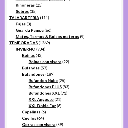
25
productos
Riñoneras
25
35
productos
Sobres
35
productos
111
TALABARTERÍA
111
3
productos
Fajas
3
productos
66
Guarda Pampa
66
productos
9
Mates, Termos & Bolsos materos
9
1269
productos
TEMPORADAS
1269
934
productos
INVIERNO
934
43
productos
Boinas
43
productos
22
Boinas con visera
22
57
productos
Bufandas
57
productos
189
Bufandones
189
productos
25
Bufandon Nube
25
productos
83
Bufandones PLUS
83
71
productos
Bufandones XXL
71
21
productos
XXL Angosto
21
productos
6
XXL Doble Faz
6
6
productos
Capelinas
6
64
productos
Cuellos
64
productos
59
Gorras con visera
59