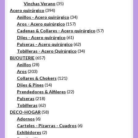
35
productos
Vinchas Verano
35
394
productos
Acero quirúrgico
394
productos
34
Anillos - Acero quirúrgico
34
157
productos
Aros - Acero quirúrgico
157
productos
57
Cadenas & Collares - Acero quirúrgico
57
61
productos
Dijes - Acero quirúrgico
61
productos
62
Pulseras - Acero quirúrgico
62
productos
34
Tobilleras - Acero Quirúrgico
34
657
productos
BIJOUTERIE
657
28
productos
Anillos
28
203
productos
Aros
203
productos
121
Collares & Chokers
121
14
productos
Dijes & Pines
14
productos
22
Prendedores & Alfileres
22
218
productos
Pulseras
218
productos
62
Tobilleras
62
productos
58
DECO-HOGAR
58
6
productos
Adornos
6
productos
6
Carteles - Pizarras - Cuadros
6
2
productos
Exhibidores
2