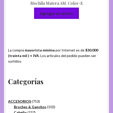
Mochila Matera AM. Color-E
Agregar al carrito
La compra
mayorista mínima
por Internet es de
$30.000
(treinta mil ) + IVA
. Los artículos del pedido pueden ser
surtidos.
Categorías
753
ACCESORIOS
753
productos
102
Broches & Ganchos
102
237
productos
Cabello
237