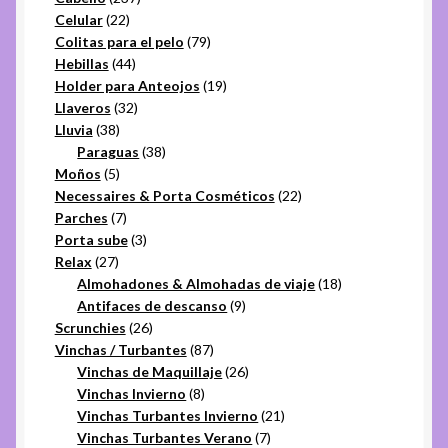
22
productos
Celular
22
productos
79
Colitas para el pelo
79
44
productos
Hebillas
44
productos
19
Holder para Anteojos
19
32
productos
Llaveros
32
38
productos
Lluvia
38
productos
38
Paraguas
38
5
productos
Moños
5
productos
22
Necessaires & Porta Cosméticos
22
7
productos
Parches
7
productos
3
Porta sube
3
27
productos
Relax
27
productos
18
Almohadones & Almohadas de viaje
18
9
productos
Antifaces de descanso
9
26
productos
Scrunchies
26
productos
87
Vinchas / Turbantes
87
productos
26
Vinchas de Maquillaje
26
8
productos
Vinchas Invierno
8
productos
21
Vinchas Turbantes Invierno
21
7
productos
Vinchas Turbantes Verano
7