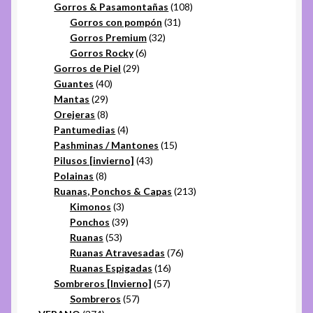
productos
108
Gorros & Pasamontañas
108
31
productos
Gorros con pompón
31
32
productos
Gorros Premium
32
6
productos
Gorros Rocky
6
29
productos
Gorros de Piel
29
40
productos
Guantes
40
29
productos
Mantas
29
productos
8
Orejeras
8
productos
4
Pantumedias
4
productos
15
Pashminas / Mantones
15
43
productos
Pilusos [invierno]
43
8
productos
Polainas
8
productos
213
Ruanas, Ponchos & Capas
213
3
productos
Kimonos
3
productos
39
Ponchos
39
53
productos
Ruanas
53
productos
76
Ruanas Atravesadas
76
16
productos
Ruanas Espigadas
16
57
productos
Sombreros [Invierno]
57
57
productos
Sombreros
57