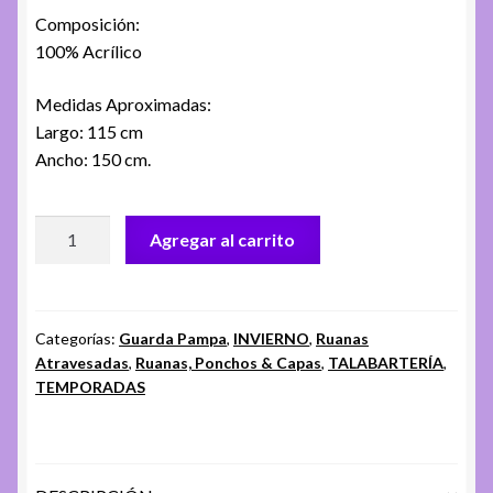
Composición:
100% Acrílico
Medidas Aproximadas:
Largo: 115 cm
Ancho: 150 cm.
Ruana
Agregar al carrito
Guarda
Pampa
Atravesada
FA.
Categorías:
Guarda Pampa
,
INVIERNO
,
Ruanas
Atravesadas
,
Ruanas, Ponchos & Capas
,
TALABARTERÍA
,
Camp
TEMPORADAS
Grey
cantidad