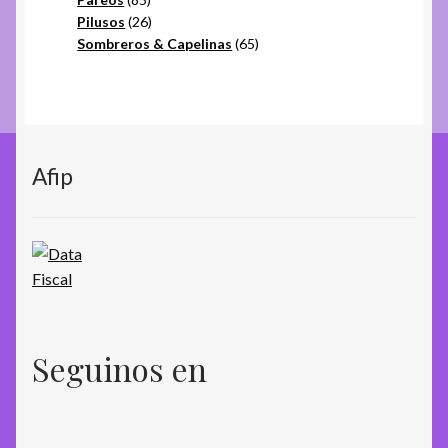
productos
26
Pilusos
26
productos
65
Sombreros & Capelinas
65
productos
Afip
Seguinos en