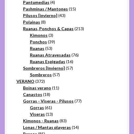
productos
4
Pantumedias
4
productos
15
Pashminas / Mantones
15
43
productos
Pilusos [invierno]
43
8
productos
Polainas
8
productos
213
Ruanas, Ponchos & Capas
213
3
productos
Kimonos
3
productos
39
Ponchos
39
53
productos
Ruanas
53
productos
76
Ruanas Atravesadas
76
16
productos
Ruanas Espigadas
16
57
productos
Sombreros [Invierno]
57
57
productos
Sombreros
57
372
productos
VERANO
372
productos
11
Boinas verano
11
18
productos
Canastos
18
productos
77
Gorras - Viseras - Pilusos
77
61
productos
Gorras
61
productos
13
Viseras
13
productos
83
Kimonos - Ruanas
83
productos
14
Lonas / Mantas playeras
14
85
productos
Pareos
85