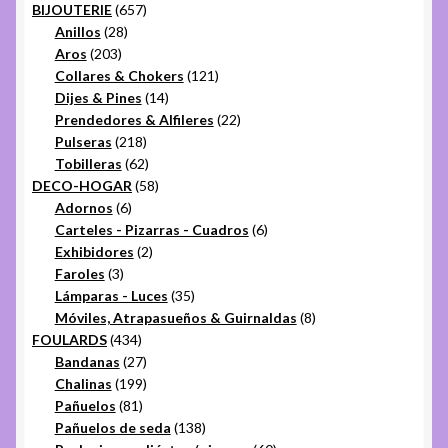
657
productos
BIJOUTERIE
657
28
productos
Anillos
28
203
productos
Aros
203
productos
121
Collares & Chokers
121
14
productos
Dijes & Pines
14
productos
22
Prendedores & Alfileres
22
218
productos
Pulseras
218
productos
62
Tobilleras
62
productos
58
DECO-HOGAR
58
6
productos
Adornos
6
productos
6
Carteles - Pizarras - Cuadros
6
2
productos
Exhibidores
2
3
productos
Faroles
3
productos
35
Lámparas - Luces
35
productos
8
Móviles, Atrapasueños & Guirnaldas
8
434
productos
FOULARDS
434
productos
27
Bandanas
27
productos
199
Chalinas
199
81
productos
Pañuelos
81
productos
138
Pañuelos de seda
138