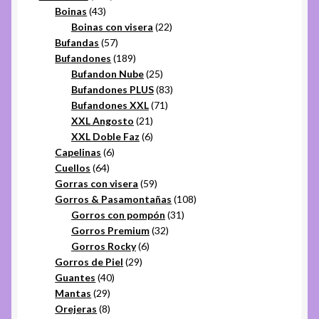
43
productos
Boinas
43
productos
22
Boinas con visera
22
57
productos
Bufandas
57
productos
189
Bufandones
189
productos
25
Bufandon Nube
25
productos
83
Bufandones PLUS
83
71
productos
Bufandones XXL
71
21
productos
XXL Angosto
21
productos
6
XXL Doble Faz
6
6
productos
Capelinas
6
64
productos
Cuellos
64
productos
59
Gorras con visera
59
productos
108
Gorros & Pasamontañas
108
31
productos
Gorros con pompón
31
32
productos
Gorros Premium
32
6
productos
Gorros Rocky
6
29
productos
Gorros de Piel
29
40
productos
Guantes
40
29
productos
Mantas
29
productos
8
Orejeras
8