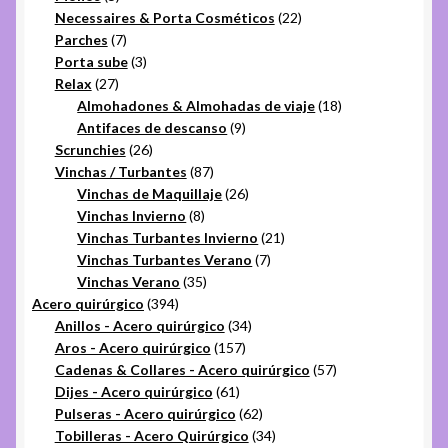
productos
22
Necessaires & Porta Cosméticos
22
7
productos
Parches
7
productos
3
Porta sube
3
27
productos
Relax
27
productos
18
Almohadones & Almohadas de viaje
18
9
productos
Antifaces de descanso
9
26
productos
Scrunchies
26
productos
87
Vinchas / Turbantes
87
productos
26
Vinchas de Maquillaje
26
8
productos
Vinchas Invierno
8
productos
21
Vinchas Turbantes Invierno
21
7
productos
Vinchas Turbantes Verano
7
35
productos
Vinchas Verano
35
394
productos
Acero quirúrgico
394
productos
34
Anillos - Acero quirúrgico
34
157
productos
Aros - Acero quirúrgico
157
productos
57
Cadenas & Collares - Acero quirúrgico
57
61
productos
Dijes - Acero quirúrgico
61
productos
62
Pulseras - Acero quirúrgico
62
productos
34
Tobilleras - Acero Quirúrgico
34