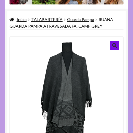
menú
Expandi
Varios
hijo
el
Inicio
TALABARTERÍA
Guarda Pampa
RUANA
menú
Expandi
Ayuda
GUARDA PAMPA ATRAVESADA FA. CAMP GREY
hijo
el
menú
hijo