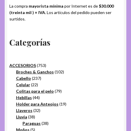
La compra
mayorista mínima
por Internet es de
$30.000
(treinta mil ) + IVA
. Los artículos del pedido pueden ser
surtidos.
Categorías
753
ACCESORIOS
753
productos
102
Broches & Ganchos
102
237
productos
Cabello
237
22
productos
Celular
22
productos
79
Colitas para el pelo
79
44
productos
Hebillas
44
productos
19
Holder para Anteojos
19
32
productos
Llaveros
32
38
productos
Lluvia
38
productos
38
Paraguas
38
5
productos
Moños
5