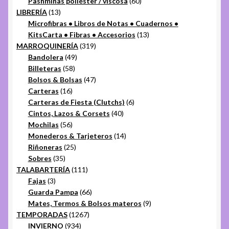
productos
60
Pashminas poliéster / viscosa
60
13
productos
LIBRERÍA
13
productos
Microfibras • Libros de Notas • Cuadernos •
13
KitsCarta • Fibras • Accesorios
13
319
productos
MARROQUINERÍA
319
49
productos
Bandolera
49
58
productos
Billeteras
58
productos
47
Bolsos & Bolsas
47
16
productos
Carteras
16
productos
6
Carteras de Fiesta (Clutchs)
6
40
productos
Cintos, Lazos & Corsets
40
56
productos
Mochilas
56
productos
14
Monederos & Tarjeteros
14
25
productos
Riñoneras
25
35
productos
Sobres
35
productos
111
TALABARTERÍA
111
3
productos
Fajas
3
productos
66
Guarda Pampa
66
productos
9
Mates, Termos & Bolsos materos
9
1267
productos
TEMPORADAS
1267
934
productos
INVIERNO
934