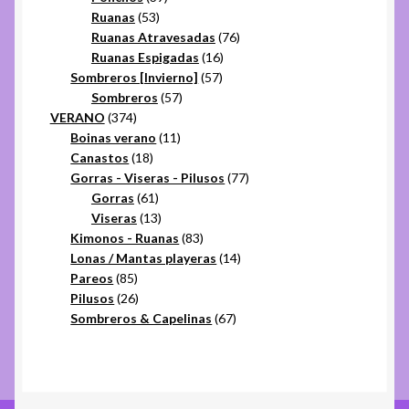
53
productos
Ruanas
53
productos
76
Ruanas Atravesadas
76
16
productos
Ruanas Espigadas
16
57
productos
Sombreros [Invierno]
57
57
productos
Sombreros
57
374
productos
VERANO
374
productos
11
Boinas verano
11
18
productos
Canastos
18
productos
77
Gorras - Viseras - Pilusos
77
61
productos
Gorras
61
productos
13
Viseras
13
productos
83
Kimonos - Ruanas
83
productos
14
Lonas / Mantas playeras
14
85
productos
Pareos
85
productos
26
Pilusos
26
productos
67
Sombreros & Capelinas
67
productos