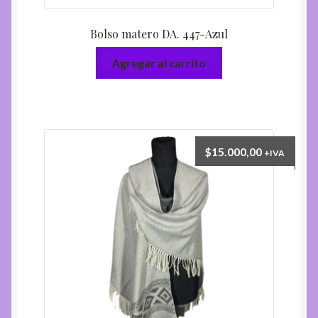
Bolso matero DA. 447-Azul
Agregar al carrito
$
15.000,00
+IVA