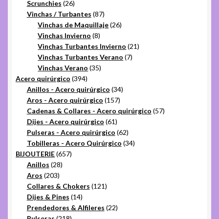
26
productos
Scrunchies
26
productos
87
Vinchas / Turbantes
87
productos
26
Vinchas de Maquillaje
26
8
productos
Vinchas Invierno
8
productos
21
Vinchas Turbantes Invierno
21
7
productos
Vinchas Turbantes Verano
7
35
productos
Vinchas Verano
35
394
productos
Acero quirúrgico
394
productos
34
Anillos - Acero quirúrgico
34
157
productos
Aros - Acero quirúrgico
157
productos
57
Cadenas & Collares - Acero quirúrgico
57
61
productos
Dijes - Acero quirúrgico
61
productos
62
Pulseras - Acero quirúrgico
62
productos
34
Tobilleras - Acero Quirúrgico
34
657
productos
BIJOUTERIE
657
28
productos
Anillos
28
203
productos
Aros
203
productos
121
Collares & Chokers
121
14
productos
Dijes & Pines
14
productos
22
Prendedores & Alfileres
22
218
productos
Pulseras
218