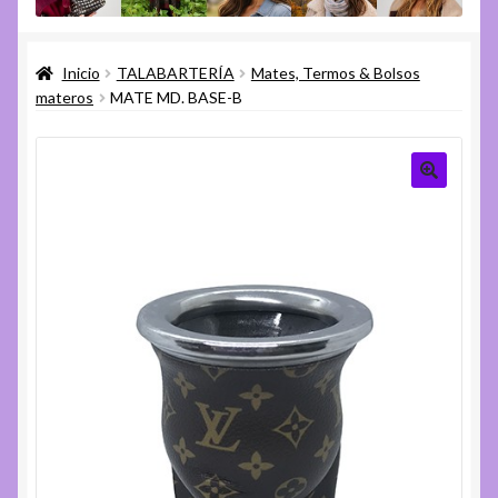
menú
Expandi
Varios
hijo
el
Inicio
TALABARTERÍA
Mates, Termos & Bolsos
menú
Expandi
Ayuda
materos
MATE MD. BASE-B
hijo
el
menú
hijo