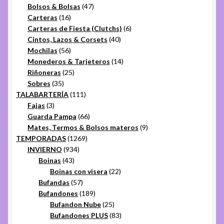
productos
47
Bolsos & Bolsas
47
16
productos
Carteras
16
productos
6
Carteras de Fiesta (Clutchs)
6
40
productos
Cintos, Lazos & Corsets
40
56
productos
Mochilas
56
productos
14
Monederos & Tarjeteros
14
25
productos
Riñoneras
25
35
productos
Sobres
35
productos
111
TALABARTERÍA
111
3
productos
Fajas
3
productos
66
Guarda Pampa
66
productos
9
Mates, Termos & Bolsos materos
9
1269
productos
TEMPORADAS
1269
934
productos
INVIERNO
934
43
productos
Boinas
43
productos
22
Boinas con visera
22
57
productos
Bufandas
57
productos
189
Bufandones
189
productos
25
Bufandon Nube
25
productos
83
Bufandones PLUS
83