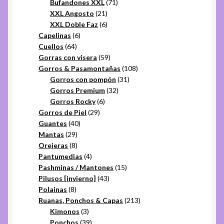
71
productos
Bufandones XXL
71
21
productos
XXL Angosto
21
productos
6
XXL Doble Faz
6
6
productos
Capelinas
6
64
productos
Cuellos
64
productos
59
Gorras con visera
59
productos
108
Gorros & Pasamontañas
108
31
productos
Gorros con pompón
31
32
productos
Gorros Premium
32
6
productos
Gorros Rocky
6
29
productos
Gorros de Piel
29
40
productos
Guantes
40
29
productos
Mantas
29
productos
8
Orejeras
8
productos
4
Pantumedias
4
productos
15
Pashminas / Mantones
15
43
productos
Pilusos [invierno]
43
8
productos
Polainas
8
productos
213
Ruanas, Ponchos & Capas
213
3
productos
Kimonos
3
productos
39
Ponchos
39