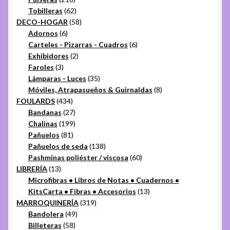
productos
62
Tobilleras
62
productos
58
DECO-HOGAR
58
6
productos
Adornos
6
productos
6
Carteles - Pizarras - Cuadros
6
2
productos
Exhibidores
2
3
productos
Faroles
3
productos
35
Lámparas - Luces
35
productos
8
Móviles, Atrapasueños & Guirnaldas
8
434
productos
FOULARDS
434
productos
27
Bandanas
27
productos
199
Chalinas
199
81
productos
Pañuelos
81
productos
138
Pañuelos de seda
138
productos
60
Pashminas poliéster / viscosa
60
13
productos
LIBRERÍA
13
productos
Microfibras • Libros de Notas • Cuadernos •
13
KitsCarta • Fibras • Accesorios
13
319
productos
MARROQUINERÍA
319
49
productos
Bandolera
49
58
productos
Billeteras
58