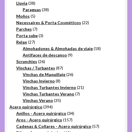
38
productos
Lluvia
38
productos
38
Paraguas
38
5
productos
Moños
5
productos
22
Necessaires & Porta Cosméticos
22
7
productos
Parches
7
productos
3
Porta sube
3
27
productos
Relax
27
productos
18
Almohadones & Almohadas de viaje
18
9
productos
Antifaces de descanso
9
26
productos
Scrunchies
26
productos
87
Vinchas / Turbantes
87
productos
26
Vinchas de Maquillaje
26
8
productos
Vinchas Invierno
8
productos
21
Vinchas Turbantes Invierno
21
7
productos
Vinchas Turbantes Verano
7
35
productos
Vinchas Verano
35
394
productos
Acero quirúrgico
394
productos
34
Anillos - Acero quirúrgico
34
157
productos
Aros - Acero quirúrgico
157
productos
57
Cadenas & Collares - Acero quirúrgico
57