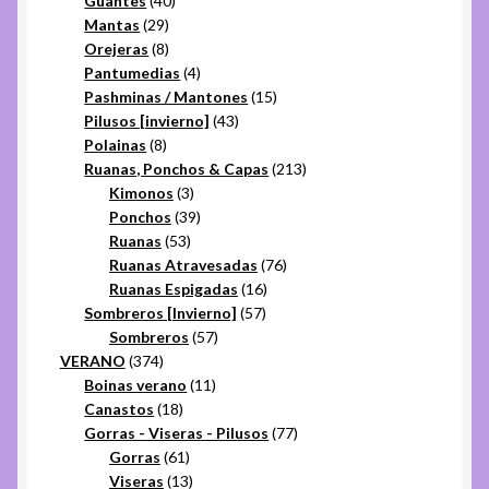
Guantes
40
29
productos
Mantas
29
productos
8
Orejeras
8
productos
4
Pantumedias
4
productos
15
Pashminas / Mantones
15
43
productos
Pilusos [invierno]
43
8
productos
Polainas
8
productos
213
Ruanas, Ponchos & Capas
213
3
productos
Kimonos
3
productos
39
Ponchos
39
53
productos
Ruanas
53
productos
76
Ruanas Atravesadas
76
16
productos
Ruanas Espigadas
16
57
productos
Sombreros [Invierno]
57
57
productos
Sombreros
57
374
productos
VERANO
374
productos
11
Boinas verano
11
18
productos
Canastos
18
productos
77
Gorras - Viseras - Pilusos
77
61
productos
Gorras
61
productos
13
Viseras
13