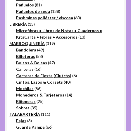
81
productos
Pañuelos
81
productos
138
Pañuelos de seda
138
productos
60
Pashminas poliéster / viscosa
60
13
productos
LIBRERÍA
13
productos
Microfibras • Libros de Notas • Cuadernos •
13
KitsCarta • Fibras • Accesorios
13
319
productos
MARROQUINERÍA
319
49
productos
Bandolera
49
58
productos
Billeteras
58
productos
47
Bolsos & Bolsas
47
16
productos
Carteras
16
productos
6
Carteras de Fiesta (Clutchs)
6
40
productos
Cintos, Lazos & Corsets
40
56
productos
Mochilas
56
productos
14
Monederos & Tarjeteros
14
25
productos
Riñoneras
25
35
productos
Sobres
35
productos
111
TALABARTERÍA
111
3
productos
Fajas
3
productos
66
Guarda Pampa
66