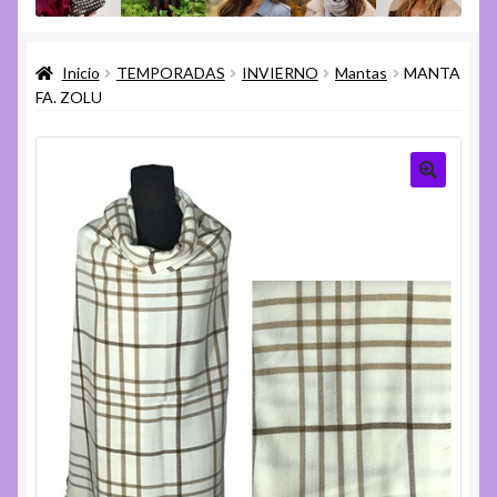
menú
Expandi
Varios
hijo
el
Inicio
TEMPORADAS
INVIERNO
Mantas
MANTA
menú
Expandi
Ayuda
FA. ZOLU
hijo
el
menú
hijo