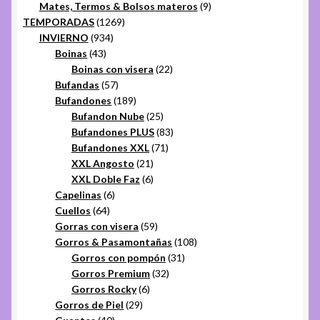
productos
9
Mates, Termos & Bolsos materos
9
1269
productos
TEMPORADAS
1269
934
productos
INVIERNO
934
43
productos
Boinas
43
productos
22
Boinas con visera
22
57
productos
Bufandas
57
productos
189
Bufandones
189
productos
25
Bufandon Nube
25
productos
83
Bufandones PLUS
83
71
productos
Bufandones XXL
71
21
productos
XXL Angosto
21
productos
6
XXL Doble Faz
6
6
productos
Capelinas
6
64
productos
Cuellos
64
productos
59
Gorras con visera
59
productos
108
Gorros & Pasamontañas
108
31
productos
Gorros con pompón
31
32
productos
Gorros Premium
32
6
productos
Gorros Rocky
6
29
productos
Gorros de Piel
29
40
productos