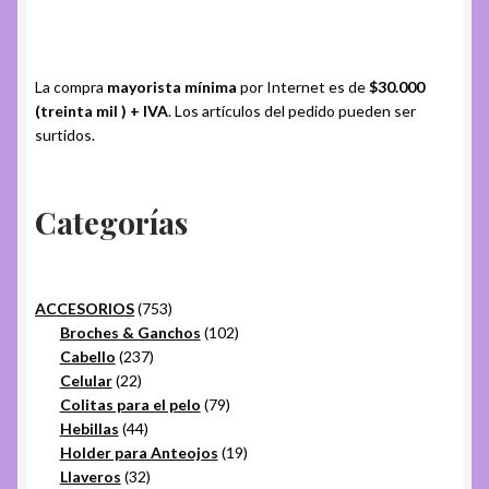
La compra
mayorista mínima
por Internet es de
$30.000
(treinta mil ) + IVA
. Los artículos del pedido pueden ser
surtidos.
Categorías
753
ACCESORIOS
753
productos
102
Broches & Ganchos
102
237
productos
Cabello
237
22
productos
Celular
22
productos
79
Colitas para el pelo
79
44
productos
Hebillas
44
productos
19
Holder para Anteojos
19
32
productos
Llaveros
32