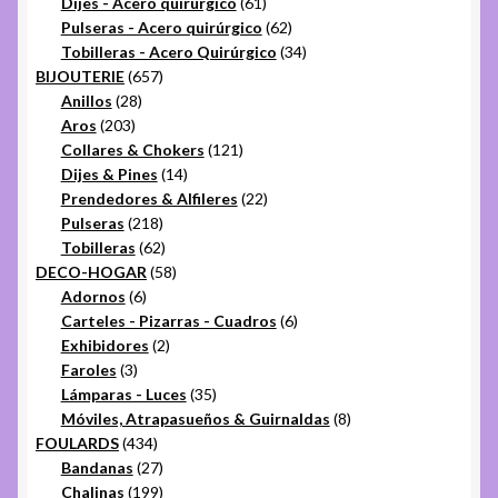
61
productos
Dijes - Acero quirúrgico
61
productos
62
Pulseras - Acero quirúrgico
62
productos
34
Tobilleras - Acero Quirúrgico
34
657
productos
BIJOUTERIE
657
28
productos
Anillos
28
203
productos
Aros
203
productos
121
Collares & Chokers
121
14
productos
Dijes & Pines
14
productos
22
Prendedores & Alfileres
22
218
productos
Pulseras
218
productos
62
Tobilleras
62
productos
58
DECO-HOGAR
58
6
productos
Adornos
6
productos
6
Carteles - Pizarras - Cuadros
6
2
productos
Exhibidores
2
3
productos
Faroles
3
productos
35
Lámparas - Luces
35
productos
8
Móviles, Atrapasueños & Guirnaldas
8
434
productos
FOULARDS
434
productos
27
Bandanas
27
productos
199
Chalinas
199