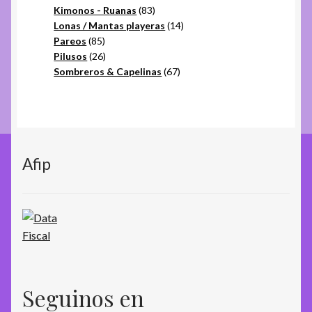
productos
83
Kimonos - Ruanas
83
productos
14
Lonas / Mantas playeras
14
85
productos
Pareos
85
productos
26
Pilusos
26
productos
67
Sombreros & Capelinas
67
productos
Afip
Seguinos en