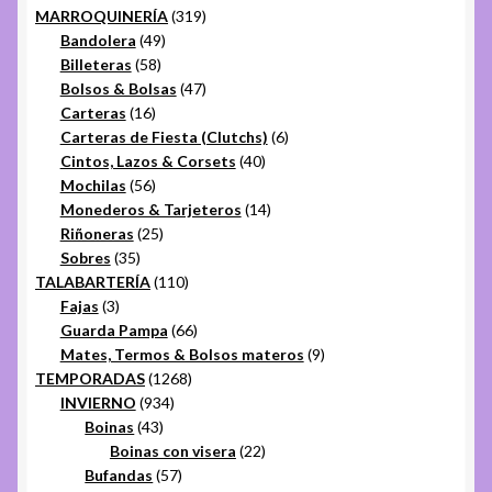
319
productos
MARROQUINERÍA
319
49
productos
Bandolera
49
58
productos
Billeteras
58
productos
47
Bolsos & Bolsas
47
16
productos
Carteras
16
productos
6
Carteras de Fiesta (Clutchs)
6
40
productos
Cintos, Lazos & Corsets
40
56
productos
Mochilas
56
productos
14
Monederos & Tarjeteros
14
25
productos
Riñoneras
25
35
productos
Sobres
35
productos
110
TALABARTERÍA
110
3
productos
Fajas
3
productos
66
Guarda Pampa
66
productos
9
Mates, Termos & Bolsos materos
9
1268
productos
TEMPORADAS
1268
934
productos
INVIERNO
934
43
productos
Boinas
43
productos
22
Boinas con visera
22
57
productos
Bufandas
57