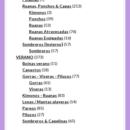
productos
213
Ruanas, Ponchos & Capas
213
3
productos
Kimonos
3
productos
39
Ponchos
39
53
productos
Ruanas
53
productos
76
Ruanas Atravesadas
76
16
productos
Ruanas Espigadas
16
57
productos
Sombreros [Invierno]
57
57
productos
Sombreros
57
373
productos
VERANO
373
productos
11
Boinas verano
11
18
productos
Canastos
18
productos
77
Gorras - Viseras - Pilusos
77
61
productos
Gorras
61
productos
13
Viseras
13
productos
83
Kimonos - Ruanas
83
productos
14
Lonas / Mantas playeras
14
85
productos
Pareos
85
productos
27
Pilusos
27
productos
65
Sombreros & Capelinas
65
productos