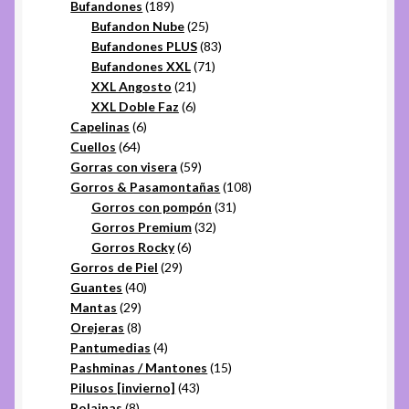
productos
189
Bufandones
189
productos
25
Bufandon Nube
25
productos
83
Bufandones PLUS
83
71
productos
Bufandones XXL
71
21
productos
XXL Angosto
21
productos
6
XXL Doble Faz
6
6
productos
Capelinas
6
64
productos
Cuellos
64
productos
59
Gorras con visera
59
productos
108
Gorros & Pasamontañas
108
31
productos
Gorros con pompón
31
32
productos
Gorros Premium
32
6
productos
Gorros Rocky
6
29
productos
Gorros de Piel
29
40
productos
Guantes
40
29
productos
Mantas
29
productos
8
Orejeras
8
productos
4
Pantumedias
4
productos
15
Pashminas / Mantones
15
43
productos
Pilusos [invierno]
43
8
productos
Polainas
8