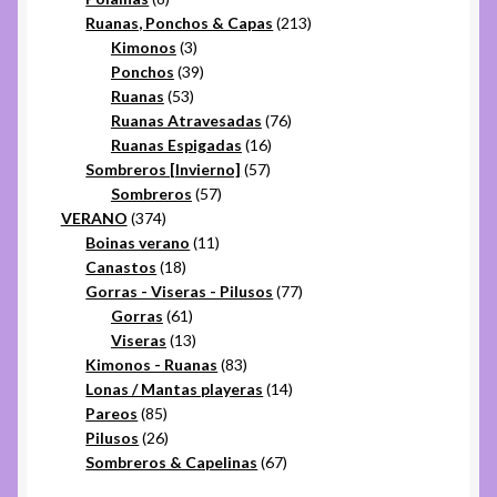
productos
213
Ruanas, Ponchos & Capas
213
3
productos
Kimonos
3
productos
39
Ponchos
39
53
productos
Ruanas
53
productos
76
Ruanas Atravesadas
76
16
productos
Ruanas Espigadas
16
57
productos
Sombreros [Invierno]
57
57
productos
Sombreros
57
374
productos
VERANO
374
productos
11
Boinas verano
11
18
productos
Canastos
18
productos
77
Gorras - Viseras - Pilusos
77
61
productos
Gorras
61
productos
13
Viseras
13
productos
83
Kimonos - Ruanas
83
productos
14
Lonas / Mantas playeras
14
85
productos
Pareos
85
productos
26
Pilusos
26
productos
67
Sombreros & Capelinas
67
productos