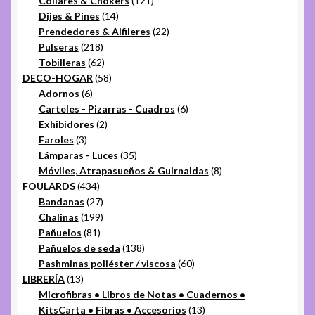
Collares & Chokers
121
14
productos
Dijes & Pines
14
productos
22
Prendedores & Alfileres
22
218
productos
Pulseras
218
productos
62
Tobilleras
62
productos
58
DECO-HOGAR
58
6
productos
Adornos
6
productos
6
Carteles - Pizarras - Cuadros
6
2
productos
Exhibidores
2
3
productos
Faroles
3
productos
35
Lámparas - Luces
35
productos
8
Móviles, Atrapasueños & Guirnaldas
8
434
productos
FOULARDS
434
productos
27
Bandanas
27
productos
199
Chalinas
199
81
productos
Pañuelos
81
productos
138
Pañuelos de seda
138
productos
60
Pashminas poliéster / viscosa
60
13
productos
LIBRERÍA
13
productos
Microfibras • Libros de Notas • Cuadernos •
13
KitsCarta • Fibras • Accesorios
13