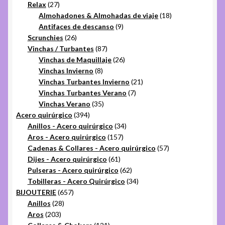
27
productos
Relax
27
productos
18
Almohadones & Almohadas de viaje
18
9
productos
Antifaces de descanso
9
26
productos
Scrunchies
26
productos
87
Vinchas / Turbantes
87
productos
26
Vinchas de Maquillaje
26
8
productos
Vinchas Invierno
8
productos
21
Vinchas Turbantes Invierno
21
7
productos
Vinchas Turbantes Verano
7
35
productos
Vinchas Verano
35
394
productos
Acero quirúrgico
394
productos
34
Anillos - Acero quirúrgico
34
157
productos
Aros - Acero quirúrgico
157
productos
57
Cadenas & Collares - Acero quirúrgico
57
61
productos
Dijes - Acero quirúrgico
61
productos
62
Pulseras - Acero quirúrgico
62
productos
34
Tobilleras - Acero Quirúrgico
34
657
productos
BIJOUTERIE
657
28
productos
Anillos
28
203
productos
Aros
203
productos
121