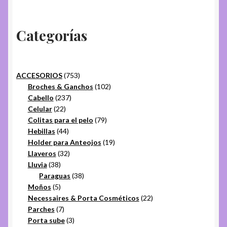
Categorías
753
ACCESORIOS
753
productos
102
Broches & Ganchos
102
237
productos
Cabello
237
22
productos
Celular
22
productos
79
Colitas para el pelo
79
44
productos
Hebillas
44
productos
19
Holder para Anteojos
19
32
productos
Llaveros
32
38
productos
Lluvia
38
productos
38
Paraguas
38
5
productos
Moños
5
productos
22
Necessaires & Porta Cosméticos
22
7
productos
Parches
7
productos
3
Porta sube
3