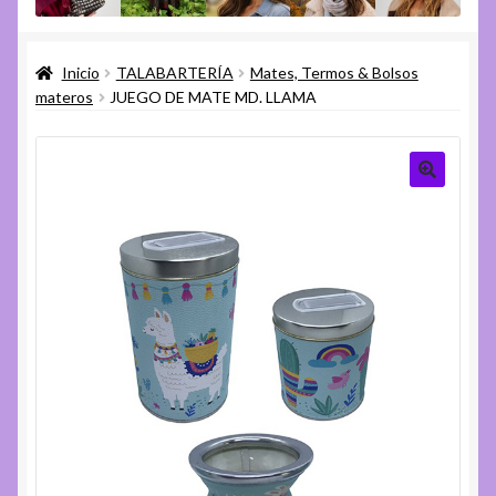
menú
Expandi
Varios
hijo
el
Inicio
TALABARTERÍA
Mates, Termos & Bolsos
menú
Expandi
Ayuda
materos
JUEGO DE MATE MD. LLAMA
hijo
el
menú
hijo