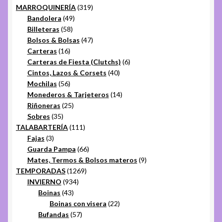
319
productos
MARROQUINERÍA
319
49
productos
Bandolera
49
58
productos
Billeteras
58
productos
47
Bolsos & Bolsas
47
16
productos
Carteras
16
productos
6
Carteras de Fiesta (Clutchs)
6
40
productos
Cintos, Lazos & Corsets
40
56
productos
Mochilas
56
productos
14
Monederos & Tarjeteros
14
25
productos
Riñoneras
25
35
productos
Sobres
35
productos
111
TALABARTERÍA
111
3
productos
Fajas
3
productos
66
Guarda Pampa
66
productos
9
Mates, Termos & Bolsos materos
9
1269
productos
TEMPORADAS
1269
934
productos
INVIERNO
934
43
productos
Boinas
43
productos
22
Boinas con visera
22
57
productos
Bufandas
57