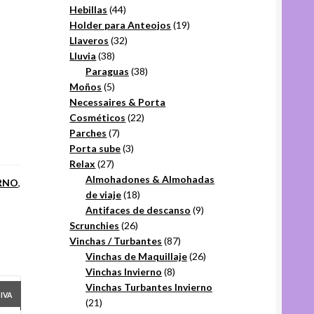
44
productos
Hebillas
44
productos
19
Holder para Anteojos
19
32
productos
Llaveros
32
38
productos
Lluvia
38
productos
38
Paraguas
38
5
productos
Moños
5
productos
Necessaires & Porta
22
Cosméticos
22
7
productos
Parches
7
productos
3
Porta sube
3
27
productos
Relax
27
productos
Almohadones & Almohadas
ERNO
,
18
de viaje
18
productos
9
Antifaces de descanso
9
26
productos
Scrunchies
26
productos
87
Vinchas / Turbantes
87
productos
26
Vinchas de Maquillaje
26
8
productos
Vinchas Invierno
8
productos
Vinchas Turbantes Invierno
+IVA
21
21