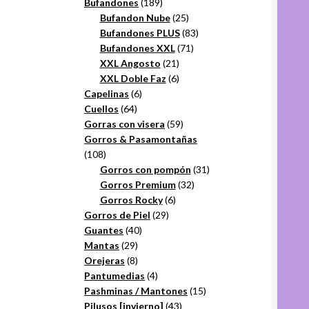
productos
189
Bufandones
189
productos
25
Bufandon Nube
25
productos
83
Bufandones PLUS
83
71
productos
Bufandones XXL
71
21
productos
XXL Angosto
21
productos
6
XXL Doble Faz
6
6
productos
Capelinas
6
64
productos
Cuellos
64
productos
59
Gorras con visera
59
productos
Gorros & Pasamontañas
108
108
productos
31
Gorros con pompón
31
32
productos
Gorros Premium
32
6
productos
Gorros Rocky
6
29
productos
Gorros de Piel
29
40
productos
Guantes
40
29
productos
Mantas
29
productos
8
Orejeras
8
productos
4
Pantumedias
4
productos
15
Pashminas / Mantones
15
43
productos
Pilusos [invierno]
43