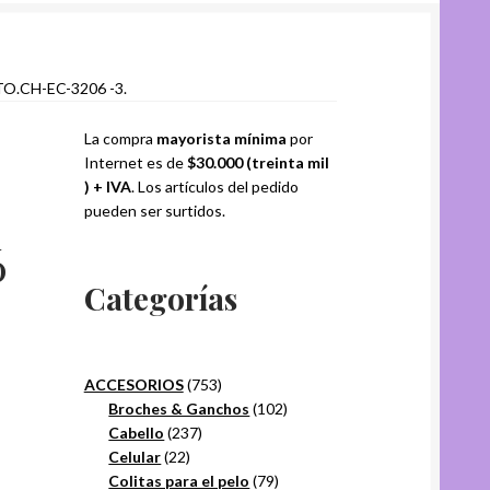
.CH-EC-3206 -3.
La compra
mayorista mínima
por
Internet es de
$30.000 (treinta mil
) + IVA
. Los artículos del pedido
pueden ser surtidos.
6
Categorías
753
ACCESORIOS
753
productos
102
Broches & Ganchos
102
237
productos
Cabello
237
22
productos
Celular
22
productos
79
Colitas para el pelo
79