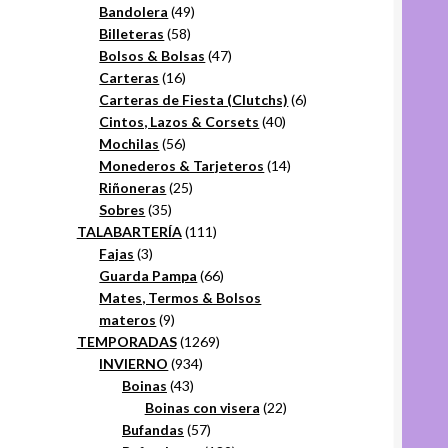
49
productos
Bandolera
49
58
productos
Billeteras
58
productos
47
Bolsos & Bolsas
47
16
productos
Carteras
16
productos
6
Carteras de Fiesta (Clutchs)
6
40
productos
Cintos, Lazos & Corsets
40
56
productos
Mochilas
56
productos
14
Monederos & Tarjeteros
14
25
productos
Riñoneras
25
35
productos
Sobres
35
productos
111
TALABARTERÍA
111
3
productos
Fajas
3
productos
66
Guarda Pampa
66
productos
Mates, Termos & Bolsos
9
materos
9
productos
1269
TEMPORADAS
1269
934
productos
INVIERNO
934
43
productos
Boinas
43
productos
22
Boinas con visera
22
57
productos
Bufandas
57