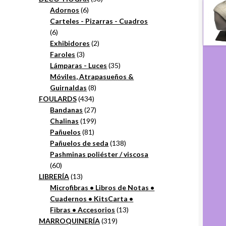
6
productos
Adornos
6
productos
Carteles - Pizarras - Cuadros
6
6
productos
2
Exhibidores
2
3
productos
Faroles
3
productos
35
Lámparas - Luces
35
productos
Móviles, Atrapasueños &
8
Guirnaldas
8
434
productos
FOULARDS
434
productos
27
Bandanas
27
productos
199
Chalinas
199
81
productos
Pañuelos
81
productos
138
Pañuelos de seda
138
productos
Pashminas poliéster / viscosa
60
60
productos
13
LIBRERÍA
13
productos
Microfibras • Libros de Notas •
Cuadernos • KitsCarta •
13
Fibras • Accesorios
13
319
productos
MARROQUINERÍA
319