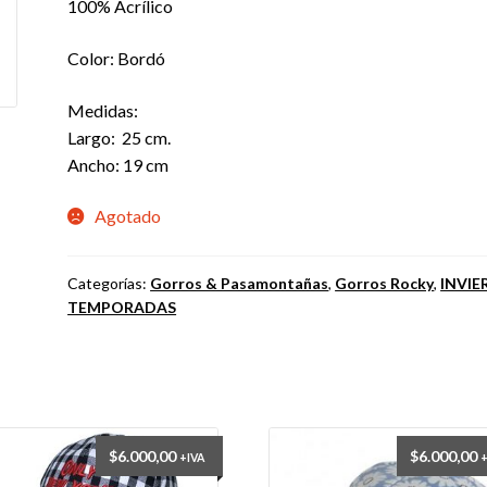
100% Acrílico
Color: Bordó
Medidas:
Largo: 25 cm.
Ancho: 19 cm
Agotado
Categorías:
Gorros & Pasamontañas
,
Gorros Rocky
,
INVI
TEMPORADAS
$
6.000,00
$
6.000,00
+IVA