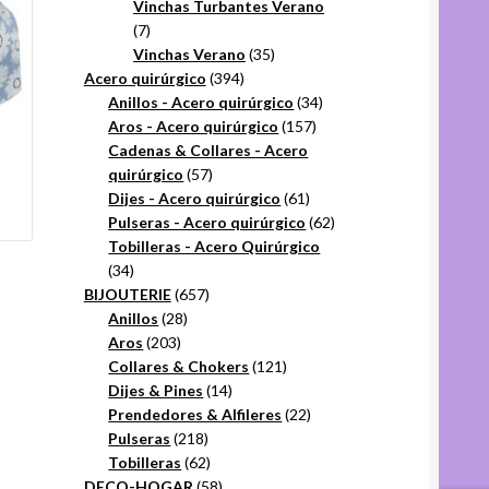
productos
Vinchas Turbantes Verano
7
7
productos
35
Vinchas Verano
35
394
productos
Acero quirúrgico
394
productos
34
Anillos - Acero quirúrgico
34
157
productos
Aros - Acero quirúrgico
157
productos
Cadenas & Collares - Acero
57
quirúrgico
57
productos
61
Dijes - Acero quirúrgico
61
productos
62
Pulseras - Acero quirúrgico
62
productos
Tobilleras - Acero Quirúrgico
34
34
productos
657
BIJOUTERIE
657
28
productos
Anillos
28
203
productos
Aros
203
productos
121
Collares & Chokers
121
14
productos
Dijes & Pines
14
productos
22
Prendedores & Alfileres
22
218
productos
Pulseras
218
productos
62
Tobilleras
62
productos
58
DECO-HOGAR
58