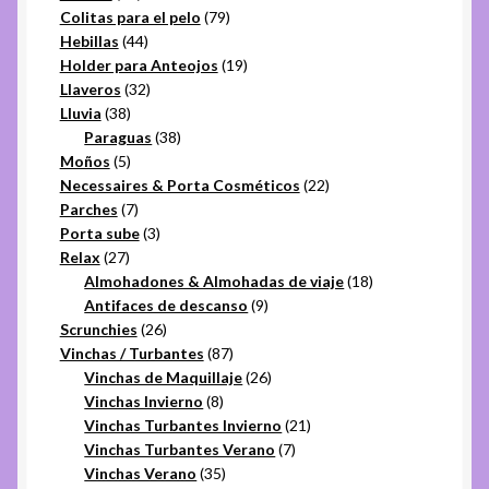
productos
79
Colitas para el pelo
79
44
productos
Hebillas
44
productos
19
Holder para Anteojos
19
32
productos
Llaveros
32
38
productos
Lluvia
38
productos
38
Paraguas
38
5
productos
Moños
5
productos
22
Necessaires & Porta Cosméticos
22
7
productos
Parches
7
productos
3
Porta sube
3
27
productos
Relax
27
productos
18
Almohadones & Almohadas de viaje
18
9
productos
Antifaces de descanso
9
26
productos
Scrunchies
26
productos
87
Vinchas / Turbantes
87
productos
26
Vinchas de Maquillaje
26
8
productos
Vinchas Invierno
8
productos
21
Vinchas Turbantes Invierno
21
7
productos
Vinchas Turbantes Verano
7
35
productos
Vinchas Verano
35