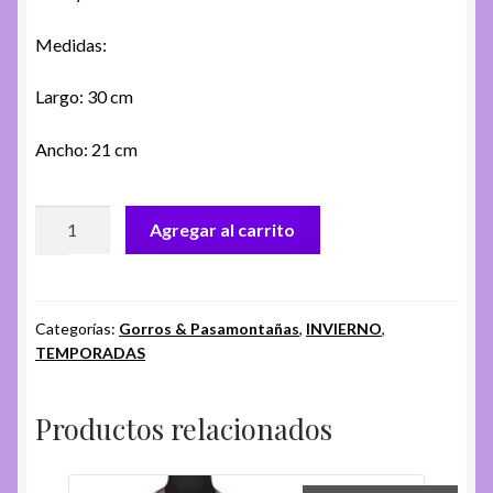
Medidas:
Largo: 30 cm
Ancho: 21 cm
GORRO
Agregar al carrito
CH.
AA-
081-
A
Categorías:
Gorros & Pasamontañas
,
INVIERNO
,
TEMPORADAS
cantidad
Productos relacionados