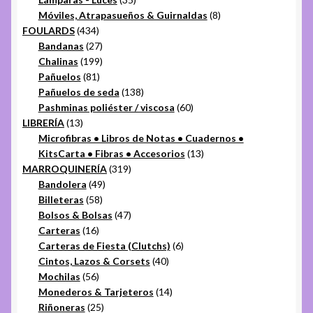
productos
8
Móviles, Atrapasueños & Guirnaldas
8
434
productos
FOULARDS
434
productos
27
Bandanas
27
productos
199
Chalinas
199
81
productos
Pañuelos
81
productos
138
Pañuelos de seda
138
productos
60
Pashminas poliéster / viscosa
60
13
productos
LIBRERÍA
13
productos
Microfibras • Libros de Notas • Cuadernos •
13
KitsCarta • Fibras • Accesorios
13
319
productos
MARROQUINERÍA
319
49
productos
Bandolera
49
58
productos
Billeteras
58
productos
47
Bolsos & Bolsas
47
16
productos
Carteras
16
productos
6
Carteras de Fiesta (Clutchs)
6
40
productos
Cintos, Lazos & Corsets
40
56
productos
Mochilas
56
productos
14
Monederos & Tarjeteros
14
25
productos
Riñoneras
25