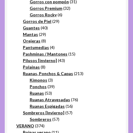
31
productos
Gorros con pompón
31
32
productos
Gorros Premium
32
6
productos
Gorros Rocky
6
29
productos
Gorros de Piel
29
40
productos
Guantes
40
29
productos
Mantas
29
productos
8
Orejeras
8
productos
4
Pantumedias
4
productos
15
Pashminas / Mantones
15
43
productos
Pilusos [invierno]
43
8
productos
Polainas
8
productos
213
Ruanas, Ponchos & Capas
213
3
productos
Kimonos
3
productos
39
Ponchos
39
53
productos
Ruanas
53
productos
76
Ruanas Atravesadas
76
16
productos
Ruanas Espigadas
16
57
productos
Sombreros [Invierno]
57
57
productos
Sombreros
57
374
productos
VERANO
374
productos
11
Boinas verano
11