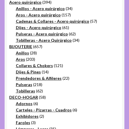
394
productos
Acero quirúrgico
394
productos
34
Anillos - Acero quirúrgico
34
157
productos
Aros - Acero quirúrgico
157
productos
57
Cadenas & Collares - Acero quirúrgico
57
61
productos
Dijes - Acero quirúrgico
61
productos
62
Pulseras - Acero quirúrgico
62
productos
34
Tobilleras - Acero Quirúrgico
34
657
productos
BIJOUTERIE
657
28
productos
Anillos
28
203
productos
Aros
203
productos
121
Collares & Chokers
121
14
productos
Dijes & Pines
14
productos
22
Prendedores & Alfileres
22
218
productos
Pulseras
218
productos
62
Tobilleras
62
productos
58
DECO-HOGAR
58
6
productos
Adornos
6
productos
6
Carteles - Pizarras - Cuadros
6
2
productos
Exhibidores
2
3
productos
Faroles
3
productos
35
Lámparas - Luces
35