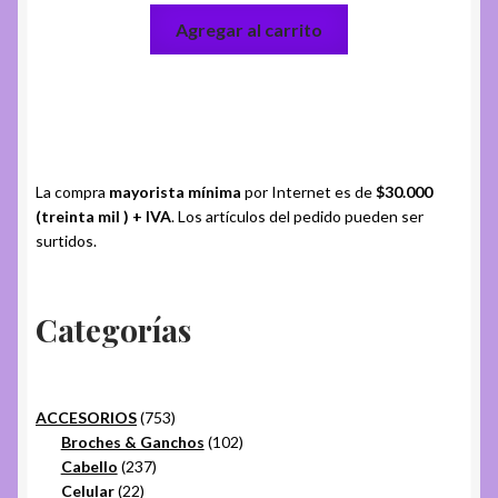
Agregar al carrito
La compra
mayorista mínima
por Internet es de
$30.000
(treinta mil ) + IVA
. Los artículos del pedido pueden ser
surtidos.
Categorías
753
ACCESORIOS
753
productos
102
Broches & Ganchos
102
237
productos
Cabello
237
22
productos
Celular
22