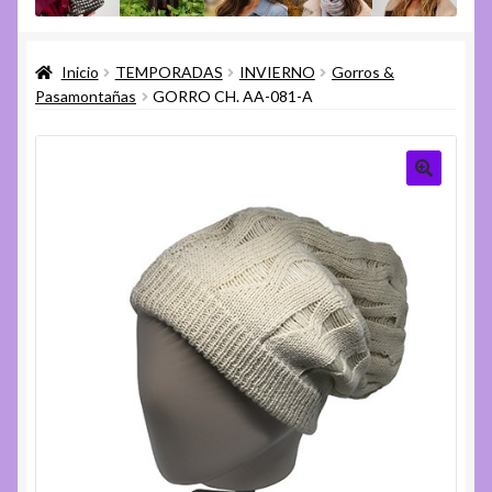
menú
Expandi
Varios
hijo
el
Inicio
TEMPORADAS
INVIERNO
Gorros &
menú
Expandi
Ayuda
Pasamontañas
GORRO CH. AA-081-A
hijo
el
menú
hijo