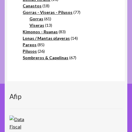
18
productos
Canastos
18
productos
77
Gorras - Viseras - Pilusos
77
61
productos
Gorras
61
productos
13
Viseras
13
productos
83
Kimonos - Ruanas
83
productos
14
Lonas / Mantas playeras
14
85
productos
Pareos
85
productos
26
Pilusos
26
productos
67
Sombreros & Capelinas
67
productos
Afip