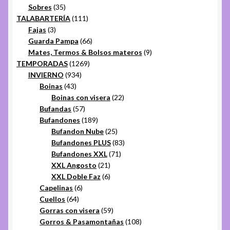
35
productos
Sobres
35
productos
111
TALABARTERÍA
111
3
productos
Fajas
3
productos
66
Guarda Pampa
66
productos
9
Mates, Termos & Bolsos materos
9
1269
productos
TEMPORADAS
1269
934
productos
INVIERNO
934
43
productos
Boinas
43
productos
22
Boinas con visera
22
57
productos
Bufandas
57
productos
189
Bufandones
189
productos
25
Bufandon Nube
25
productos
83
Bufandones PLUS
83
71
productos
Bufandones XXL
71
21
productos
XXL Angosto
21
productos
6
XXL Doble Faz
6
6
productos
Capelinas
6
64
productos
Cuellos
64
productos
59
Gorras con visera
59
productos
108
Gorros & Pasamontañas
108