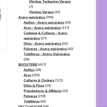
productos
Vinchas Turbantes Verano
7
7
productos
35
Vinchas Verano
35
394
productos
Acero quirúrgico
394
productos
34
Anillos - Acero quirúrgico
34
157
productos
Aros - Acero quirúrgico
157
productos
Cadenas & Collares - Acero
57
quirúrgico
57
productos
61
Dijes - Acero quirúrgico
61
productos
62
Pulseras - Acero quirúrgico
62
productos
Tobilleras - Acero Quirúrgico
34
34
productos
657
BIJOUTERIE
657
28
productos
Anillos
28
203
productos
Aros
203
productos
121
Collares & Chokers
121
14
productos
Dijes & Pines
14
productos
22
Prendedores & Alfileres
22
218
productos
Pulseras
218
productos
62
Tobilleras
62
productos
58
DECO-HOGAR
58