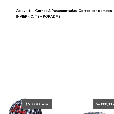
519
A
Categorías:
Gorros & Pasamontañas
,
Gorros con pompón
,
INVIERNO
,
TEMPORADAS
cantidad
$
6.000,00
$
6.000,00
+IVA