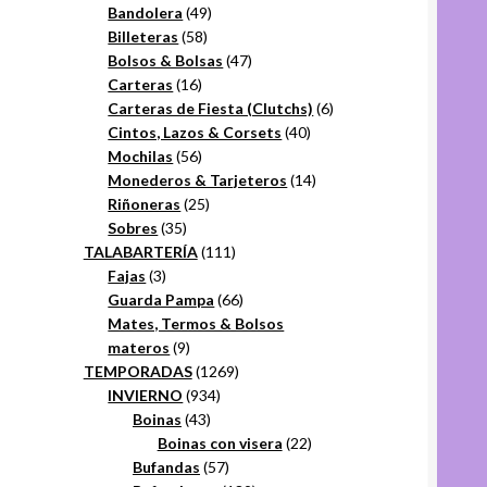
49
productos
Bandolera
49
58
productos
Billeteras
58
productos
47
Bolsos & Bolsas
47
16
productos
Carteras
16
productos
6
Carteras de Fiesta (Clutchs)
6
40
productos
Cintos, Lazos & Corsets
40
56
productos
Mochilas
56
productos
14
Monederos & Tarjeteros
14
25
productos
Riñoneras
25
35
productos
Sobres
35
productos
111
TALABARTERÍA
111
3
productos
Fajas
3
productos
66
Guarda Pampa
66
productos
Mates, Termos & Bolsos
9
materos
9
productos
1269
TEMPORADAS
1269
934
productos
INVIERNO
934
43
productos
Boinas
43
productos
22
Boinas con visera
22
57
productos
Bufandas
57