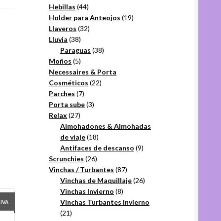
44
productos
Hebillas
44
productos
19
Holder para Anteojos
19
32
productos
Llaveros
32
38
productos
Lluvia
38
productos
38
Paraguas
38
5
productos
Moños
5
productos
Necessaires & Porta
22
Cosméticos
22
7
productos
Parches
7
productos
3
Porta sube
3
27
productos
Relax
27
productos
Almohadones & Almohadas
18
de viaje
18
productos
9
Antifaces de descanso
9
26
productos
Scrunchies
26
productos
87
Vinchas / Turbantes
87
productos
26
Vinchas de Maquillaje
26
8
productos
Vinchas Invierno
8
productos
Vinchas Turbantes Invierno
+IVA
21
21