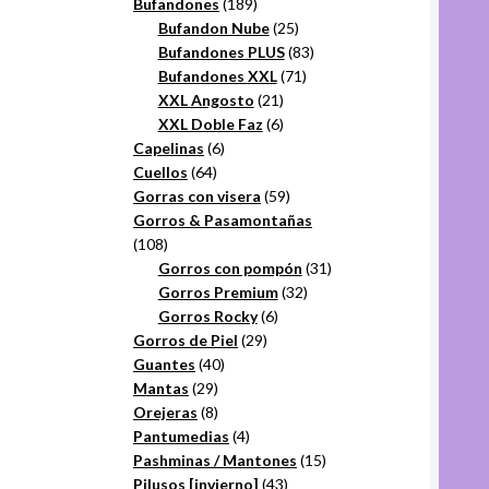
productos
189
Bufandones
189
productos
25
Bufandon Nube
25
productos
83
Bufandones PLUS
83
71
productos
Bufandones XXL
71
21
productos
XXL Angosto
21
productos
6
XXL Doble Faz
6
6
productos
Capelinas
6
64
productos
Cuellos
64
productos
59
Gorras con visera
59
productos
Gorros & Pasamontañas
108
108
productos
31
Gorros con pompón
31
32
productos
Gorros Premium
32
6
productos
Gorros Rocky
6
29
productos
Gorros de Piel
29
40
productos
Guantes
40
29
productos
Mantas
29
productos
8
Orejeras
8
productos
4
Pantumedias
4
productos
15
Pashminas / Mantones
15
43
productos
Pilusos [invierno]
43