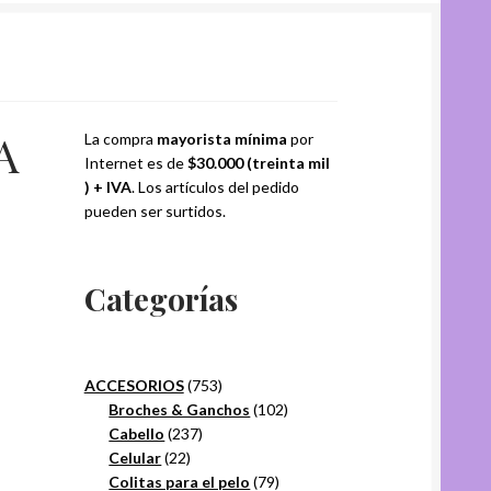
A
La compra
mayorista mínima
por
Internet es de
$30.000 (treinta mil
) + IVA
. Los artículos del pedido
pueden ser surtidos.
Categorías
753
ACCESORIOS
753
productos
102
Broches & Ganchos
102
237
productos
Cabello
237
22
productos
Celular
22
productos
79
Colitas para el pelo
79