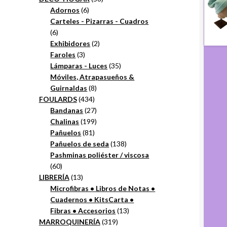
6
productos
Adornos
6
productos
Carteles - Pizarras - Cuadros
6
6
productos
2
Exhibidores
2
3
productos
Faroles
3
productos
35
Lámparas - Luces
35
productos
Móviles, Atrapasueños &
8
Guirnaldas
8
434
productos
FOULARDS
434
productos
27
Bandanas
27
productos
199
Chalinas
199
81
productos
Pañuelos
81
productos
138
Pañuelos de seda
138
productos
Pashminas poliéster / viscosa
60
60
productos
13
LIBRERÍA
13
productos
Microfibras • Libros de Notas •
Cuadernos • KitsCarta •
13
Fibras • Accesorios
13
319
productos
MARROQUINERÍA
319