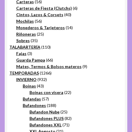
16
productos
Carteras
16
productos
6
Carteras de Fiesta (Clutchs)
6
40
productos
Cintos, Lazos & Corsets
40
56
productos
Mochilas
56
productos
14
Monederos & Tarjeteros
14
25
productos
Riñoneras
25
35
productos
Sobres
35
productos
110
TALABARTERÍA
110
3
productos
Fajas
3
productos
66
Guarda Pampa
66
productos
9
Mates, Termos & Bolsos materos
9
1266
productos
TEMPORADAS
1266
932
productos
INVIERNO
932
43
productos
Boinas
43
productos
22
Boinas con visera
22
57
productos
Bufandas
57
productos
188
Bufandones
188
productos
25
Bufandon Nube
25
productos
82
Bufandones PLUS
82
71
productos
Bufandones XXL
71
21
productos
XXL Angosto
21