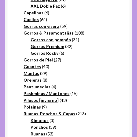
productos
6
XXL Doble Faz
6
6
productos
Capelinas
6
64
productos
Cuellos
64
productos
59
Gorras con visera
59
productos
108
Gorros & Pasamontañas
108
31
productos
Gorros con pompón
31
32
productos
Gorros Premium
32
6
productos
Gorros Rocky
6
27
productos
Gorros de Piel
27
40
productos
Guantes
40
29
productos
Mantas
29
productos
8
Orejeras
8
productos
4
Pantumedias
4
productos
15
Pashminas / Mantones
15
43
productos
Pilusos [invierno]
43
9
productos
Polainas
9
productos
213
Ruanas, Ponchos & Capas
213
3
productos
Kimonos
3
productos
39
Ponchos
39
53
productos
Ruanas
53