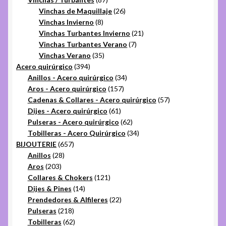
productos
26
Vinchas de Maquillaje
26
8
productos
Vinchas Invierno
8
productos
21
Vinchas Turbantes Invierno
21
7
productos
Vinchas Turbantes Verano
7
35
productos
Vinchas Verano
35
394
productos
Acero quirúrgico
394
productos
34
Anillos - Acero quirúrgico
34
157
productos
Aros - Acero quirúrgico
157
productos
57
Cadenas & Collares - Acero quirúrgico
57
61
productos
Dijes - Acero quirúrgico
61
productos
62
Pulseras - Acero quirúrgico
62
productos
34
Tobilleras - Acero Quirúrgico
34
657
productos
BIJOUTERIE
657
28
productos
Anillos
28
203
productos
Aros
203
productos
121
Collares & Chokers
121
14
productos
Dijes & Pines
14
productos
22
Prendedores & Alfileres
22
218
productos
Pulseras
218
productos
62
Tobilleras
62