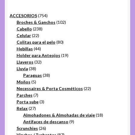
754
ACCESORIOS
754
productos
102
Broches & Ganchos
102
238
productos
Cabello
238
22
productos
Celular
22
productos
80
Colitas para el pelo
80
44
productos
Hebillas
44
productos
19
Holder para Anteojos
19
32
productos
Llaveros
32
38
productos
Lluvia
38
productos
38
Paraguas
38
5
productos
Moños
5
productos
22
Necessaires & Porta Cosméticos
22
7
productos
Parches
7
productos
3
Porta sube
3
27
productos
Relax
27
productos
18
Almohadones & Almohadas de viaje
18
9
productos
Antifaces de descanso
9
26
productos
Scrunchies
26
productos
87
Vinchas / Turbantes
87