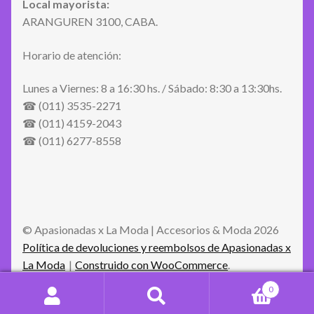
Local mayorista:
ARANGUREN 3100, CABA.
Horario de atención:
Lunes a Viernes: 8 a 16:30 hs. / Sábado: 8:30 a 13:30hs.
☎ (011) 3535-2271
☎ (011) 4159-2043
☎ (011) 6277-8558
© Apasionadas x La Moda | Accesorios & Moda 2026
Política de devoluciones y reembolsos de Apasionadas x
La Moda
Construido con WooCommerce
.
0
Buscar
Buscar