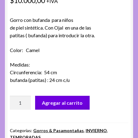
$
10.000,00
+IVA
Gorro con bufanda para niños
de piel sintética. Con Ojal en una de las
patitas ( bufanda) para introducir la otra.
Color: Camel
Medidas:
Circunferencia: 54 cm
bufanda (patitas) : 24 cm c/u
GORRO
Agregar al carrito
ANIMALITOS.
CH.
EC-
4001.
Categorías:
Gorros & Pasamontañas
,
INVIERNO
,
TEMPORADAS
TIGRE-