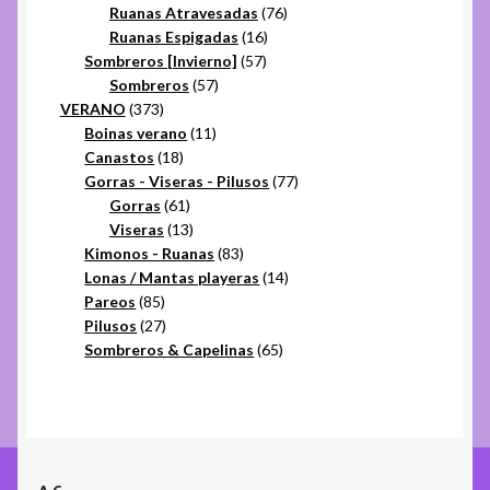
productos
76
Ruanas Atravesadas
76
16
productos
Ruanas Espigadas
16
57
productos
Sombreros [Invierno]
57
57
productos
Sombreros
57
373
productos
VERANO
373
productos
11
Boinas verano
11
18
productos
Canastos
18
productos
77
Gorras - Viseras - Pilusos
77
61
productos
Gorras
61
productos
13
Viseras
13
productos
83
Kimonos - Ruanas
83
productos
14
Lonas / Mantas playeras
14
85
productos
Pareos
85
productos
27
Pilusos
27
productos
65
Sombreros & Capelinas
65
productos