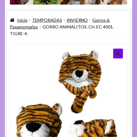
menú
Expandi
Varios
hijo
el
Inicio
TEMPORADAS
INVIERNO
Gorros &
menú
Expandi
Ayuda
Pasamontañas
GORRO ANIMALITOS. CH. EC-4001.
hijo
el
TIGRE-4.
menú
hijo