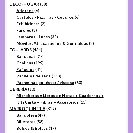
productos
58
DECO-HOGAR
58
6
productos
Adornos
6
productos
6
Carteles - Pizarras - Cuadros
6
2
productos
Exhibidores
2
3
productos
Faroles
3
productos
35
Lámparas - Luces
35
productos
8
Móviles, Atrapasueños & Guirnaldas
8
434
productos
FOULARDS
434
productos
27
Bandanas
27
productos
199
Chalinas
199
81
productos
Pañuelos
81
productos
138
Pañuelos de seda
138
productos
60
Pashminas poliéster / viscosa
60
13
productos
LIBRERÍA
13
productos
Microfibras • Libros de Notas • Cuadernos •
13
KitsCarta • Fibras • Accesorios
13
319
productos
MARROQUINERÍA
319
49
productos
Bandolera
49
58
productos
Billeteras
58
productos
47
Bolsos & Bolsas
47