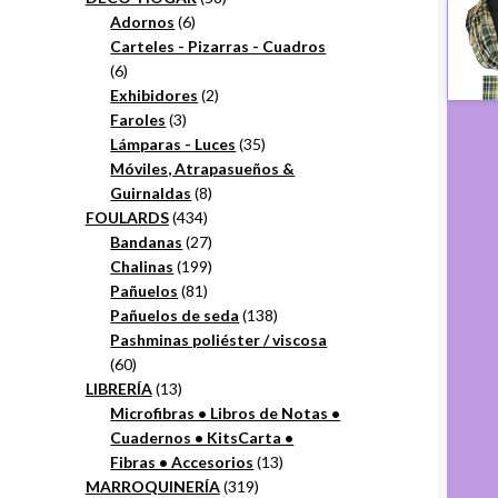
6
productos
Adornos
6
productos
Carteles - Pizarras - Cuadros
6
6
productos
2
Exhibidores
2
3
productos
Faroles
3
productos
35
Lámparas - Luces
35
productos
Móviles, Atrapasueños &
8
Guirnaldas
8
434
productos
FOULARDS
434
productos
27
Bandanas
27
productos
199
Chalinas
199
81
productos
Pañuelos
81
productos
138
Pañuelos de seda
138
productos
Pashminas poliéster / viscosa
60
60
productos
13
LIBRERÍA
13
productos
Microfibras • Libros de Notas •
Cuadernos • KitsCarta •
13
Fibras • Accesorios
13
319
productos
MARROQUINERÍA
319