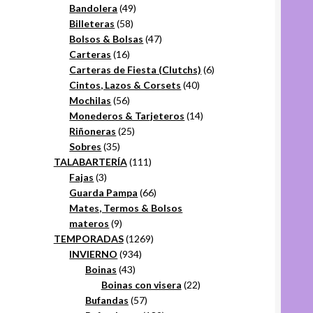
49
productos
Bandolera
49
58
productos
Billeteras
58
productos
47
Bolsos & Bolsas
47
16
productos
Carteras
16
productos
6
Carteras de Fiesta (Clutchs)
6
40
productos
Cintos, Lazos & Corsets
40
56
productos
Mochilas
56
productos
14
Monederos & Tarjeteros
14
25
productos
Riñoneras
25
35
productos
Sobres
35
productos
111
TALABARTERÍA
111
3
productos
Fajas
3
productos
66
Guarda Pampa
66
productos
Mates, Termos & Bolsos
9
materos
9
productos
1269
TEMPORADAS
1269
934
productos
INVIERNO
934
43
productos
Boinas
43
productos
22
Boinas con visera
22
57
productos
Bufandas
57