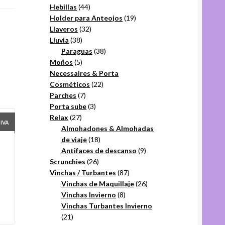
44
productos
Hebillas
44
productos
19
Holder para Anteojos
19
32
productos
Llaveros
32
38
productos
Lluvia
38
productos
38
Paraguas
38
5
productos
Moños
5
productos
Necessaires & Porta
22
Cosméticos
22
7
productos
Parches
7
productos
3
Porta sube
3
27
productos
Relax
27
+IVA
productos
Almohadones & Almohadas
18
de viaje
18
productos
9
Antifaces de descanso
9
26
productos
Scrunchies
26
productos
87
Vinchas / Turbantes
87
productos
26
Vinchas de Maquillaje
26
8
productos
Vinchas Invierno
8
productos
Vinchas Turbantes Invierno
21
21