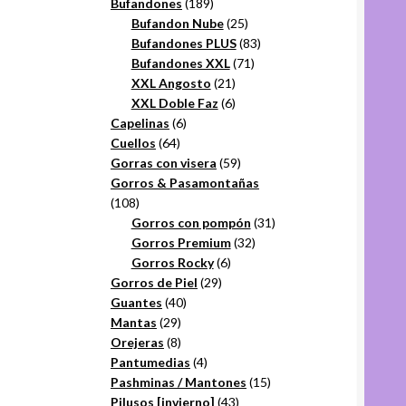
productos
189
Bufandones
189
productos
25
Bufandon Nube
25
productos
83
Bufandones PLUS
83
71
productos
Bufandones XXL
71
21
productos
XXL Angosto
21
productos
6
XXL Doble Faz
6
6
productos
Capelinas
6
64
productos
Cuellos
64
productos
59
Gorras con visera
59
productos
Gorros & Pasamontañas
108
108
productos
31
Gorros con pompón
31
32
productos
Gorros Premium
32
6
productos
Gorros Rocky
6
29
productos
Gorros de Piel
29
40
productos
Guantes
40
29
productos
Mantas
29
productos
8
Orejeras
8
productos
4
Pantumedias
4
productos
15
Pashminas / Mantones
15
43
productos
Pilusos [invierno]
43