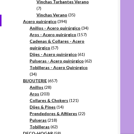
productos
Vinchas Turbantes Verano
7
7
productos
35
Vinchas Verano
35
Este
394
productos
Acero quirúrgico
394
producto
productos
34
Anillos - Acero quirúrgico
34
tiene
157
productos
Aros - Acero quirúrgico
157
varias
productos
Cadenas & Collares - Acero
variantes.
57
quirúrgico
57
Las
productos
61
Dijes - Acero quirúrgico
61
opciones
productos
62
Pulseras - Acero quirúrgico
62
se
productos
Tobilleras - Acero Quirúrgico
pueden
34
34
elegir
productos
657
BIJOUTERIE
657
en
28
productos
Anillos
28
la
203
productos
Aros
203
página
productos
121
Collares & Chokers
121
del
14
productos
Dijes & Pines
14
producto
productos
22
Prendedores & Alfileres
22
218
productos
Pulseras
218
productos
62
Tobilleras
62
productos
58
DECO-HOGAR
58