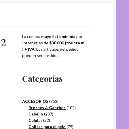
-2
La compra
mayorista mínima
por
Internet es de
$30.000 (treinta mil
) + IVA
. Los artículos del pedido
pueden ser surtidos.
Categorías
753
ACCESORIOS
753
productos
102
Broches & Ganchos
102
237
productos
Cabello
237
22
productos
Celular
22
productos
79
Colitas para el pelo
79