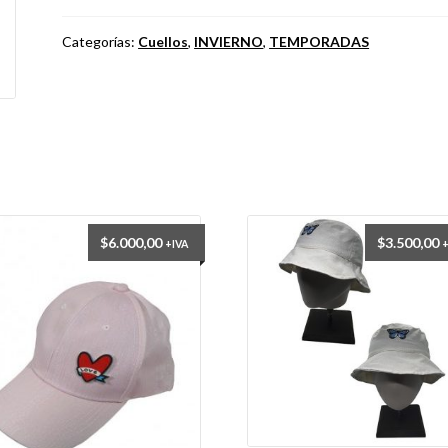
2
cantidad
Categorías:
Cuellos
,
INVIERNO
,
TEMPORADAS
$
6.000,00
$
3.500,00
+IVA