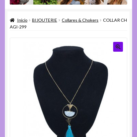
menú
Expandi
Varios
hijo
el
Inicio
BIJOUTERIE
Collares & Chokers
COLLAR CH
menú
Expandi
Ayuda
AGI-299
hijo
el
menú
hijo