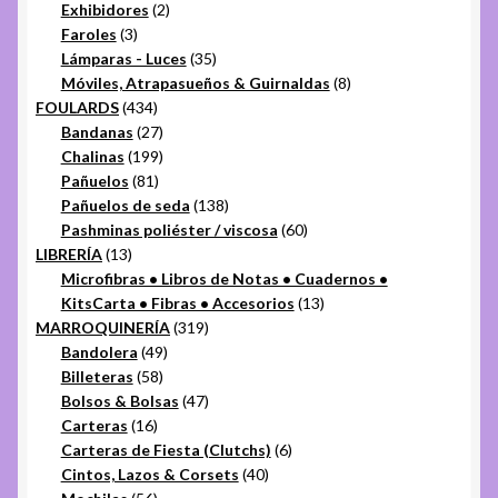
2
productos
Exhibidores
2
3
productos
Faroles
3
productos
35
Lámparas - Luces
35
productos
8
Móviles, Atrapasueños & Guirnaldas
8
434
productos
FOULARDS
434
productos
27
Bandanas
27
productos
199
Chalinas
199
81
productos
Pañuelos
81
productos
138
Pañuelos de seda
138
productos
60
Pashminas poliéster / viscosa
60
13
productos
LIBRERÍA
13
productos
Microfibras • Libros de Notas • Cuadernos •
13
KitsCarta • Fibras • Accesorios
13
319
productos
MARROQUINERÍA
319
49
productos
Bandolera
49
58
productos
Billeteras
58
productos
47
Bolsos & Bolsas
47
16
productos
Carteras
16
productos
6
Carteras de Fiesta (Clutchs)
6
40
productos
Cintos, Lazos & Corsets
40
56
productos