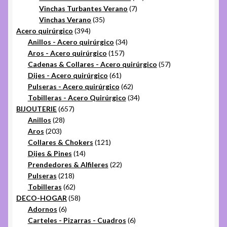
7
productos
Vinchas Turbantes Verano
7
35
productos
Vinchas Verano
35
394
productos
Acero quirúrgico
394
productos
34
Anillos - Acero quirúrgico
34
157
productos
Aros - Acero quirúrgico
157
productos
57
Cadenas & Collares - Acero quirúrgico
57
61
productos
Dijes - Acero quirúrgico
61
productos
62
Pulseras - Acero quirúrgico
62
productos
34
Tobilleras - Acero Quirúrgico
34
657
productos
BIJOUTERIE
657
28
productos
Anillos
28
203
productos
Aros
203
productos
121
Collares & Chokers
121
14
productos
Dijes & Pines
14
productos
22
Prendedores & Alfileres
22
218
productos
Pulseras
218
productos
62
Tobilleras
62
productos
58
DECO-HOGAR
58
6
productos
Adornos
6
productos
6
Carteles - Pizarras - Cuadros
6