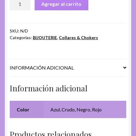
COLLAR
Agregar al carrito
CH
AGI-
299
cantidad
SKU:
N/D
Categorías:
BIJOUTERIE
,
Collares & Chokers
INFORMACIÓN ADICIONAL
Información adicional
Color
Azul, Crudo, Negro, Rojo
Productos relacionados