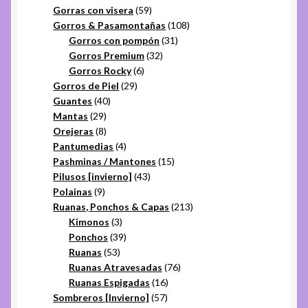
productos
59
Gorras con visera
59
productos
108
Gorros & Pasamontañas
108
31
productos
Gorros con pompón
31
32
productos
Gorros Premium
32
6
productos
Gorros Rocky
6
29
productos
Gorros de Piel
29
40
productos
Guantes
40
29
productos
Mantas
29
productos
8
Orejeras
8
productos
4
Pantumedias
4
productos
15
Pashminas / Mantones
15
43
productos
Pilusos [invierno]
43
9
productos
Polainas
9
productos
213
Ruanas, Ponchos & Capas
213
3
productos
Kimonos
3
productos
39
Ponchos
39
53
productos
Ruanas
53
productos
76
Ruanas Atravesadas
76
16
productos
Ruanas Espigadas
16
57
productos
Sombreros [Invierno]
57