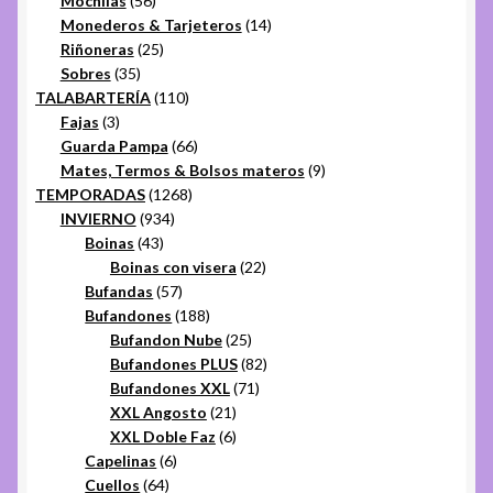
Mochilas
56
productos
14
Monederos & Tarjeteros
14
25
productos
Riñoneras
25
35
productos
Sobres
35
productos
110
TALABARTERÍA
110
3
productos
Fajas
3
productos
66
Guarda Pampa
66
productos
9
Mates, Termos & Bolsos materos
9
1268
productos
TEMPORADAS
1268
934
productos
INVIERNO
934
43
productos
Boinas
43
productos
22
Boinas con visera
22
57
productos
Bufandas
57
productos
188
Bufandones
188
productos
25
Bufandon Nube
25
productos
82
Bufandones PLUS
82
71
productos
Bufandones XXL
71
21
productos
XXL Angosto
21
productos
6
XXL Doble Faz
6
6
productos
Capelinas
6
64
productos
Cuellos
64