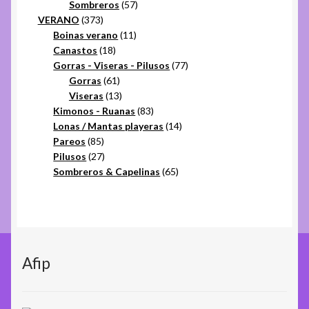
57
productos
Sombreros
57
373
productos
VERANO
373
productos
11
Boinas verano
11
18
productos
Canastos
18
productos
77
Gorras - Viseras - Pilusos
77
61
productos
Gorras
61
productos
13
Viseras
13
productos
83
Kimonos - Ruanas
83
productos
14
Lonas / Mantas playeras
14
85
productos
Pareos
85
productos
27
Pilusos
27
productos
65
Sombreros & Capelinas
65
productos
Afip