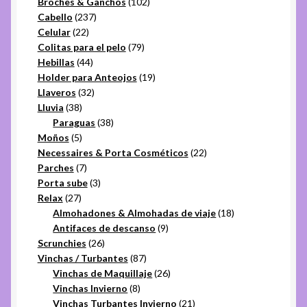
productos
102
Broches & Ganchos
102
237
productos
Cabello
237
22
productos
Celular
22
productos
79
Colitas para el pelo
79
44
productos
Hebillas
44
productos
19
Holder para Anteojos
19
32
productos
Llaveros
32
38
productos
Lluvia
38
productos
38
Paraguas
38
5
productos
Moños
5
productos
22
Necessaires & Porta Cosméticos
22
7
productos
Parches
7
productos
3
Porta sube
3
27
productos
Relax
27
productos
18
Almohadones & Almohadas de viaje
18
9
productos
Antifaces de descanso
9
26
productos
Scrunchies
26
productos
87
Vinchas / Turbantes
87
productos
26
Vinchas de Maquillaje
26
8
productos
Vinchas Invierno
8
productos
21
Vinchas Turbantes Invierno
21