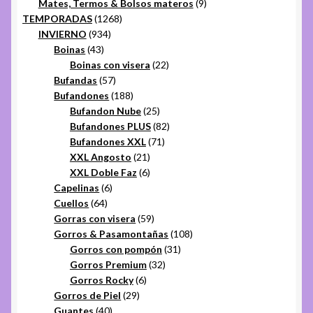
productos
9
Mates, Termos & Bolsos materos
9
1268
productos
TEMPORADAS
1268
934
productos
INVIERNO
934
43
productos
Boinas
43
productos
22
Boinas con visera
22
57
productos
Bufandas
57
productos
188
Bufandones
188
productos
25
Bufandon Nube
25
productos
82
Bufandones PLUS
82
71
productos
Bufandones XXL
71
21
productos
XXL Angosto
21
productos
6
XXL Doble Faz
6
6
productos
Capelinas
6
64
productos
Cuellos
64
productos
59
Gorras con visera
59
productos
108
Gorros & Pasamontañas
108
31
productos
Gorros con pompón
31
32
productos
Gorros Premium
32
6
productos
Gorros Rocky
6
29
productos
Gorros de Piel
29
40
productos
Guantes
40