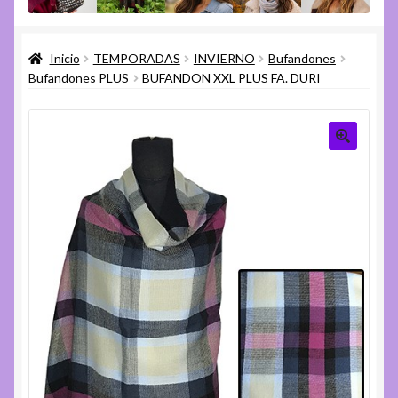
menú
Expandi
Varios
hijo
el
Inicio
TEMPORADAS
INVIERNO
Bufandones
menú
Expandi
Ayuda
Bufandones PLUS
BUFANDON XXL PLUS FA. DURI
hijo
el
menú
hijo