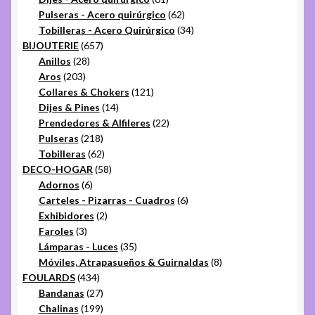
productos
62
Pulseras - Acero quirúrgico
62
productos
34
Tobilleras - Acero Quirúrgico
34
657
productos
BIJOUTERIE
657
28
productos
Anillos
28
203
productos
Aros
203
productos
121
Collares & Chokers
121
14
productos
Dijes & Pines
14
productos
22
Prendedores & Alfileres
22
218
productos
Pulseras
218
productos
62
Tobilleras
62
productos
58
DECO-HOGAR
58
6
productos
Adornos
6
productos
6
Carteles - Pizarras - Cuadros
6
2
productos
Exhibidores
2
3
productos
Faroles
3
productos
35
Lámparas - Luces
35
productos
8
Móviles, Atrapasueños & Guirnaldas
8
434
productos
FOULARDS
434
productos
27
Bandanas
27
productos
199
Chalinas
199