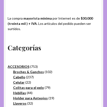
La compra
mayorista mínima
por Internet es de
$30.000
(treinta mil ) + IVA
. Los artículos del pedido pueden ser
surtidos.
Categorías
753
ACCESORIOS
753
productos
102
Broches & Ganchos
102
237
productos
Cabello
237
22
productos
Celular
22
productos
79
Colitas para el pelo
79
44
productos
Hebillas
44
productos
19
Holder para Anteojos
19
32
productos
Llaveros
32