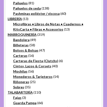
81
productos
Pañuelos
81
productos
138
Pañuelos de seda
138
productos
60
Pashminas poliéster / viscosa
60
13
productos
LIBRERÍA
13
productos
Microfibras • Libros de Notas • Cuadernos •
13
KitsCarta • Fibras • Accesorios
13
319
productos
MARROQUINERÍA
319
49
productos
Bandolera
49
58
productos
Billeteras
58
productos
47
Bolsos & Bolsas
47
16
productos
Carteras
16
productos
6
Carteras de Fiesta (Clutchs)
6
40
productos
Cintos, Lazos & Corsets
40
56
productos
Mochilas
56
productos
14
Monederos & Tarjeteros
14
25
productos
Riñoneras
25
35
productos
Sobres
35
productos
110
TALABARTERÍA
110
3
productos
Fajas
3
productos
66
Guarda Pampa
66