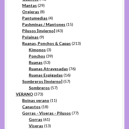
29
productos
Mantas
29
productos
8
Orejeras
8
productos
4
Pantumedias
4
productos
15
Pashminas / Mantones
15
43
productos
Pilusos [invierno]
43
9
productos
Polainas
9
productos
213
Ruanas, Ponchos & Capas
213
3
productos
Kimonos
3
productos
39
Ponchos
39
53
productos
Ruanas
53
productos
76
Ruanas Atravesadas
76
16
productos
Ruanas Espigadas
16
57
productos
Sombreros [Invierno]
57
57
productos
Sombreros
57
373
productos
VERANO
373
productos
11
Boinas verano
11
18
productos
Canastos
18
productos
77
Gorras - Viseras - Pilusos
77
61
productos
Gorras
61
productos
13
Viseras
13