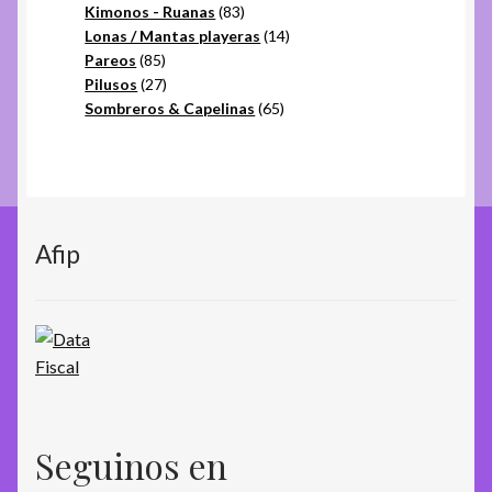
productos
83
Kimonos - Ruanas
83
productos
14
Lonas / Mantas playeras
14
85
productos
Pareos
85
productos
27
Pilusos
27
productos
65
Sombreros & Capelinas
65
productos
Afip
Seguinos en