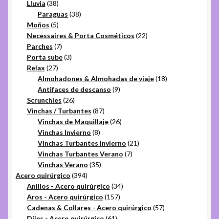
38
productos
Lluvia
38
productos
38
Paraguas
38
5
productos
Moños
5
productos
22
Necessaires & Porta Cosméticos
22
7
productos
Parches
7
productos
3
Porta sube
3
27
productos
Relax
27
productos
18
Almohadones & Almohadas de viaje
18
9
productos
Antifaces de descanso
9
26
productos
Scrunchies
26
productos
87
Vinchas / Turbantes
87
productos
26
Vinchas de Maquillaje
26
8
productos
Vinchas Invierno
8
productos
21
Vinchas Turbantes Invierno
21
7
productos
Vinchas Turbantes Verano
7
35
productos
Vinchas Verano
35
394
productos
Acero quirúrgico
394
productos
34
Anillos - Acero quirúrgico
34
157
productos
Aros - Acero quirúrgico
157
productos
57
Cadenas & Collares - Acero quirúrgico
57
61
productos
Dijes - Acero quirúrgico
61