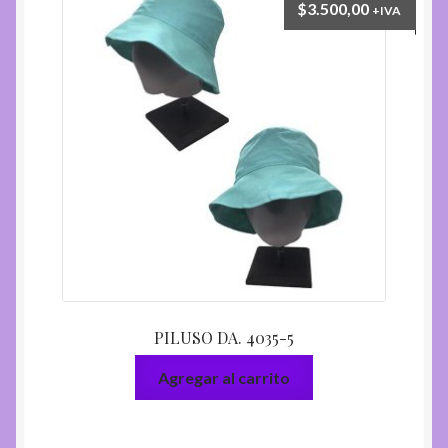
$
3.500,00
+IVA
PILUSO DA. 4035-5
Agregar al carrito