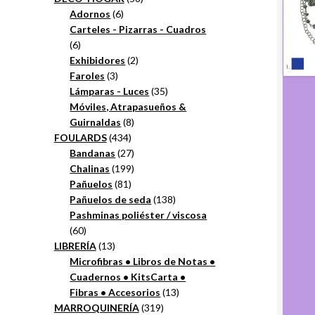
6
productos
Adornos
6
productos
Carteles - Pizarras - Cuadros
6
6
productos
2
Exhibidores
2
3
productos
Faroles
3
productos
35
Lámparas - Luces
35
productos
Móviles, Atrapasueños &
8
Guirnaldas
8
434
productos
FOULARDS
434
productos
27
Bandanas
27
productos
199
Chalinas
199
81
productos
Pañuelos
81
productos
138
Pañuelos de seda
138
productos
Pashminas poliéster / viscosa
60
60
productos
13
LIBRERÍA
13
productos
Microfibras • Libros de Notas •
Cuadernos • KitsCarta •
13
Fibras • Accesorios
13
319
productos
MARROQUINERÍA
319