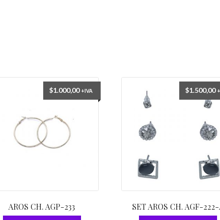
$
1.000,00
$
1.500,00
+IVA
AROS CH. AGP-233
SET AROS CH. AGF-222-