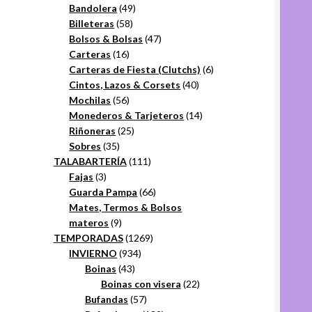
49
productos
Bandolera
49
58
productos
Billeteras
58
productos
47
Bolsos & Bolsas
47
16
productos
Carteras
16
productos
6
Carteras de Fiesta (Clutchs)
6
40
productos
Cintos, Lazos & Corsets
40
56
productos
Mochilas
56
productos
14
Monederos & Tarjeteros
14
25
productos
Riñoneras
25
35
productos
Sobres
35
productos
111
TALABARTERÍA
111
3
productos
Fajas
3
productos
66
Guarda Pampa
66
productos
Mates, Termos & Bolsos
9
materos
9
productos
1269
TEMPORADAS
1269
934
productos
INVIERNO
934
43
productos
Boinas
43
productos
22
Boinas con visera
22
57
productos
Bufandas
57