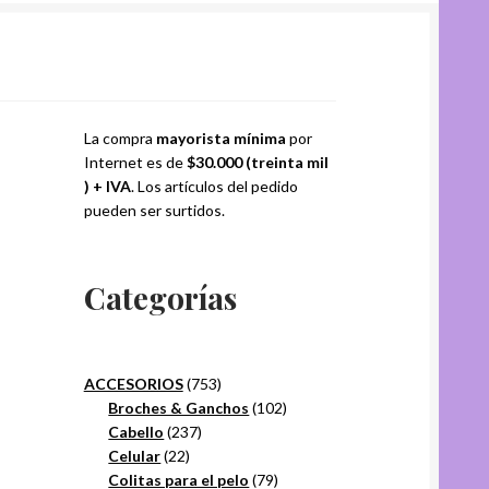
La compra
mayorista mínima
por
Internet es de
$30.000 (treinta mil
) + IVA
. Los artículos del pedido
pueden ser surtidos.
Categorías
753
ACCESORIOS
753
productos
102
Broches & Ganchos
102
237
productos
Cabello
237
22
productos
Celular
22
productos
79
Colitas para el pelo
79