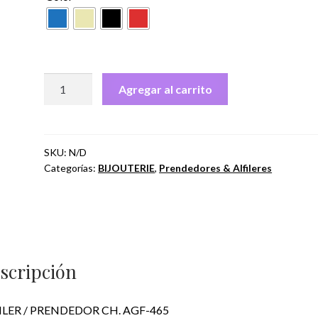
ALFILER
Agregar al carrito
/
PRENDEDOR
CH.
AGF-
SKU:
N/D
Categorías:
BIJOUTERIE
,
Prendedores & Alfileres
465
cantidad
scripción
ILER / PRENDEDOR CH. AGF-465