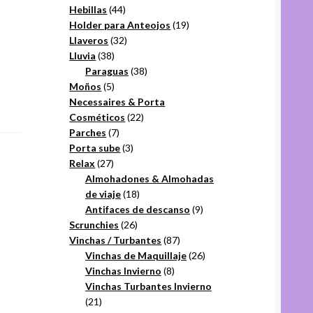
44
productos
Hebillas
44
productos
19
Holder para Anteojos
19
32
productos
Llaveros
32
38
productos
Lluvia
38
productos
38
Paraguas
38
5
productos
Moños
5
productos
Necessaires & Porta
22
Cosméticos
22
7
productos
Parches
7
productos
3
Porta sube
3
27
productos
Relax
27
productos
Almohadones & Almohadas
18
de viaje
18
productos
9
Antifaces de descanso
9
26
productos
Scrunchies
26
productos
87
Vinchas / Turbantes
87
productos
26
Vinchas de Maquillaje
26
8
productos
Vinchas Invierno
8
productos
Vinchas Turbantes Invierno
21
21