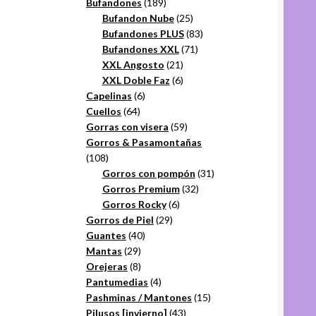
productos
189
Bufandones
189
productos
25
Bufandon Nube
25
productos
83
Bufandones PLUS
83
71
productos
Bufandones XXL
71
21
productos
XXL Angosto
21
productos
6
XXL Doble Faz
6
6
productos
Capelinas
6
64
productos
Cuellos
64
productos
59
Gorras con visera
59
productos
Gorros & Pasamontañas
108
108
productos
31
Gorros con pompón
31
32
productos
Gorros Premium
32
6
productos
Gorros Rocky
6
29
productos
Gorros de Piel
29
40
productos
Guantes
40
29
productos
Mantas
29
productos
8
Orejeras
8
productos
4
Pantumedias
4
productos
15
Pashminas / Mantones
15
43
productos
Pilusos [invierno]
43