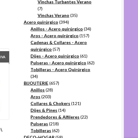
productos
Vinchas Turbantes Verano
7
7
productos
35
Vinchas Verano
35
394
productos
Acero quirúrgico
394
productos
34
Anillos - Acero quirúrgico
34
157
productos
Aros - Acero quirúrgico
157
productos
Cadenas & Collares - Acero
57
quirúrgico
57
productos
61
Dijes - Acero quirúrgico
61
+IVA
productos
62
Pulseras - Acero quirúrgico
62
productos
Tobilleras - Acero Quirúrgico
34
34
productos
657
BIJOUTERIE
657
28
productos
Anillos
28
203
productos
Aros
203
productos
121
Collares & Chokers
121
14
productos
Dijes & Pines
14
productos
22
Prendedores & Alfileres
22
218
productos
Pulseras
218
A
productos
62
Tobilleras
62
productos
58
DECO-HOGAR
58