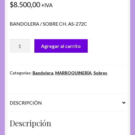
$
8.500,00
+IVA
BANDOLERA / SOBRE CH. AS-272C
BANDOLERA
Agregar al carrito
/
SOBRE
CH.
AS-
Categorías:
Bandolera
,
MARROQUINERÍA
,
Sobres
272C
cantidad
DESCRIPCIÓN
Descripción