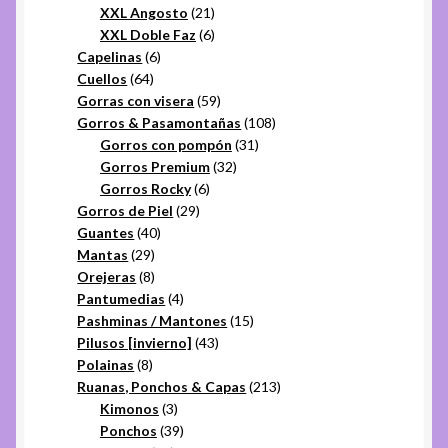
21
productos
XXL Angosto
21
productos
6
XXL Doble Faz
6
6
productos
Capelinas
6
64
productos
Cuellos
64
productos
59
Gorras con visera
59
productos
108
Gorros & Pasamontañas
108
31
productos
Gorros con pompón
31
32
productos
Gorros Premium
32
6
productos
Gorros Rocky
6
29
productos
Gorros de Piel
29
40
productos
Guantes
40
29
productos
Mantas
29
productos
8
Orejeras
8
productos
4
Pantumedias
4
productos
15
Pashminas / Mantones
15
43
productos
Pilusos [invierno]
43
8
productos
Polainas
8
productos
213
Ruanas, Ponchos & Capas
213
3
productos
Kimonos
3
productos
39
Ponchos
39