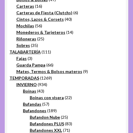
16
productos
Carteras
16
productos
6
Carteras de Fiesta (Clutchs)
6
40
productos
Cintos, Lazos & Corsets
40
56
productos
Mochilas
56
productos
14
Monederos & Tarjeteros
14
25
productos
Riñoneras
25
35
productos
Sobres
35
productos
111
TALABARTERÍA
111
3
productos
Fajas
3
productos
66
Guarda Pampa
66
productos
9
Mates, Termos & Bolsos materos
9
1269
productos
TEMPORADAS
1269
934
productos
INVIERNO
934
43
productos
Boinas
43
productos
22
Boinas con visera
22
57
productos
Bufandas
57
productos
189
Bufandones
189
productos
25
Bufandon Nube
25
productos
83
Bufandones PLUS
83
71
productos
Bufandones XXL
71