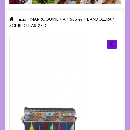
menú
Expandi
Varios
hijo
el
Inicio
MARROQUINERÍA
Sobres
BANDOLERA /
menú
Expandi
Ayuda
SOBRE CH. AS-272C
hijo
el
menú
hijo