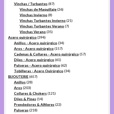
productos
87
Vinchas / Turbantes
87
productos
26
Vinchas de Maquillaje
26
8
productos
Vinchas Invierno
8
productos
21
Vinchas Turbantes Invierno
21
7
productos
Vinchas Turbantes Verano
7
35
productos
Vinchas Verano
35
394
productos
Acero quirúrgico
394
productos
34
Anillos - Acero quirúrgico
34
157
productos
Aros - Acero quirúrgico
157
productos
57
Cadenas & Collares - Acero quirúrgico
57
61
productos
Dijes - Acero quirúrgico
61
productos
62
Pulseras - Acero quirúrgico
62
productos
34
Tobilleras - Acero Quirúrgico
34
657
productos
BIJOUTERIE
657
28
productos
Anillos
28
203
productos
Aros
203
productos
121
Collares & Chokers
121
14
productos
Dijes & Pines
14
productos
22
Prendedores & Alfileres
22
218
productos
Pulseras
218