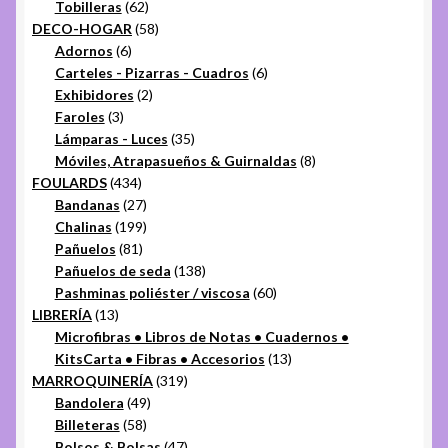
productos
62
Tobilleras
62
productos
58
DECO-HOGAR
58
6
productos
Adornos
6
productos
6
Carteles - Pizarras - Cuadros
6
2
productos
Exhibidores
2
3
productos
Faroles
3
productos
35
Lámparas - Luces
35
productos
8
Móviles, Atrapasueños & Guirnaldas
8
434
productos
FOULARDS
434
productos
27
Bandanas
27
productos
199
Chalinas
199
81
productos
Pañuelos
81
productos
138
Pañuelos de seda
138
productos
60
Pashminas poliéster / viscosa
60
13
productos
LIBRERÍA
13
productos
Microfibras • Libros de Notas • Cuadernos •
13
KitsCarta • Fibras • Accesorios
13
319
productos
MARROQUINERÍA
319
49
productos
Bandolera
49
58
productos
Billeteras
58
productos
47
Bolsos & Bolsas
47