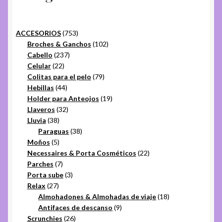
753
ACCESORIOS
753
productos
102
Broches & Ganchos
102
237
productos
Cabello
237
22
productos
Celular
22
productos
79
Colitas para el pelo
79
44
productos
Hebillas
44
productos
19
Holder para Anteojos
19
32
productos
Llaveros
32
38
productos
Lluvia
38
productos
38
Paraguas
38
5
productos
Moños
5
productos
22
Necessaires & Porta Cosméticos
22
7
productos
Parches
7
productos
3
Porta sube
3
27
productos
Relax
27
productos
18
Almohadones & Almohadas de viaje
18
9
productos
Antifaces de descanso
9
26
productos
Scrunchies
26