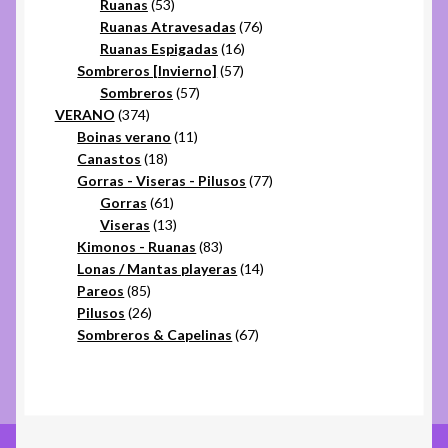
53
productos
Ruanas
53
productos
76
Ruanas Atravesadas
76
16
productos
Ruanas Espigadas
16
57
productos
Sombreros [Invierno]
57
57
productos
Sombreros
57
374
productos
VERANO
374
productos
11
Boinas verano
11
18
productos
Canastos
18
productos
77
Gorras - Viseras - Pilusos
77
61
productos
Gorras
61
productos
13
Viseras
13
productos
83
Kimonos - Ruanas
83
productos
14
Lonas / Mantas playeras
14
85
productos
Pareos
85
productos
26
Pilusos
26
productos
67
Sombreros & Capelinas
67
productos