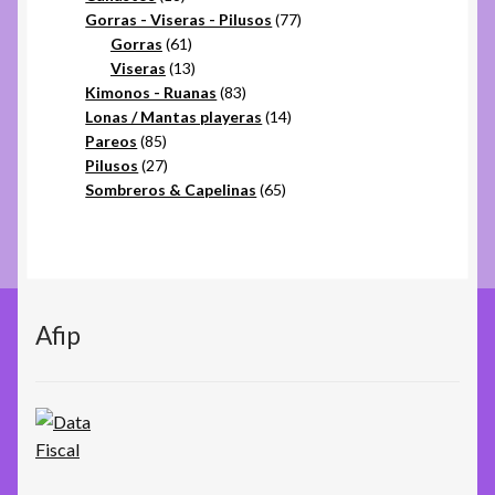
productos
77
Gorras - Viseras - Pilusos
77
61
productos
Gorras
61
productos
13
Viseras
13
productos
83
Kimonos - Ruanas
83
productos
14
Lonas / Mantas playeras
14
85
productos
Pareos
85
productos
27
Pilusos
27
productos
65
Sombreros & Capelinas
65
productos
Afip