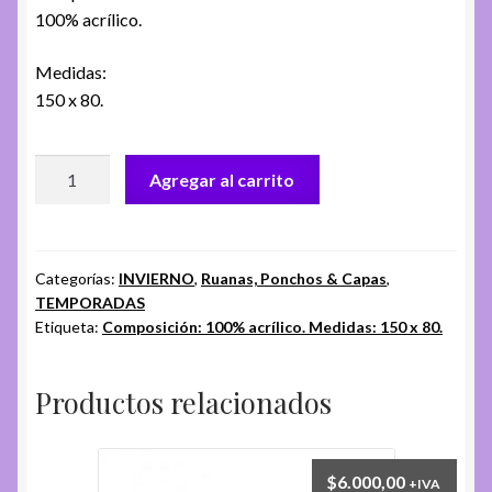
100% acrílico.
Medidas:
150 x 80.
RUANA
Agregar al carrito
PLUS
FA.
DPS-
2
Categorías:
INVIERNO
,
Ruanas, Ponchos & Capas
,
TEMPORADAS
cantidad
Etiqueta:
Composición: 100% acrílico. Medidas: 150 x 80.
Productos relacionados
$
6.000,00
+IVA