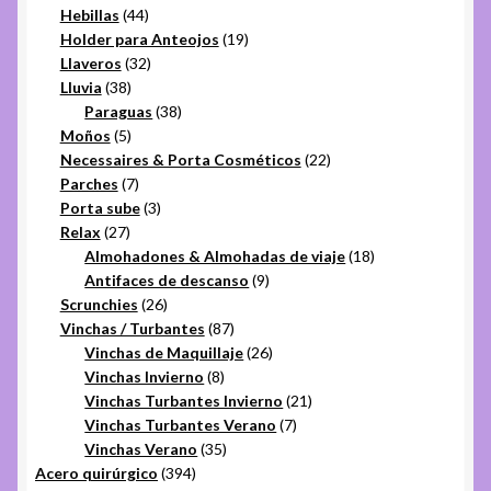
44
productos
Hebillas
44
productos
19
Holder para Anteojos
19
32
productos
Llaveros
32
38
productos
Lluvia
38
productos
38
Paraguas
38
5
productos
Moños
5
productos
22
Necessaires & Porta Cosméticos
22
7
productos
Parches
7
productos
3
Porta sube
3
27
productos
Relax
27
productos
18
Almohadones & Almohadas de viaje
18
9
productos
Antifaces de descanso
9
26
productos
Scrunchies
26
productos
87
Vinchas / Turbantes
87
productos
26
Vinchas de Maquillaje
26
8
productos
Vinchas Invierno
8
productos
21
Vinchas Turbantes Invierno
21
7
productos
Vinchas Turbantes Verano
7
35
productos
Vinchas Verano
35
394
productos
Acero quirúrgico
394