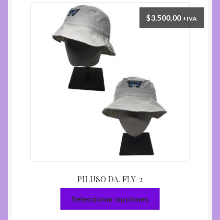
$
3.500,00
+IVA
PILUSO DA. FLY-2
Este
Seleccionar opciones
producto
tiene