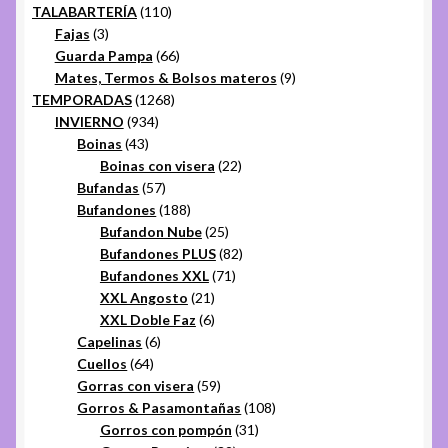
productos
110
TALABARTERÍA
110
3
productos
Fajas
3
productos
66
Guarda Pampa
66
productos
9
Mates, Termos & Bolsos materos
9
1268
productos
TEMPORADAS
1268
934
productos
INVIERNO
934
43
productos
Boinas
43
productos
22
Boinas con visera
22
57
productos
Bufandas
57
productos
188
Bufandones
188
productos
25
Bufandon Nube
25
productos
82
Bufandones PLUS
82
71
productos
Bufandones XXL
71
21
productos
XXL Angosto
21
productos
6
XXL Doble Faz
6
6
productos
Capelinas
6
64
productos
Cuellos
64
productos
59
Gorras con visera
59
productos
108
Gorros & Pasamontañas
108
31
productos
Gorros con pompón
31