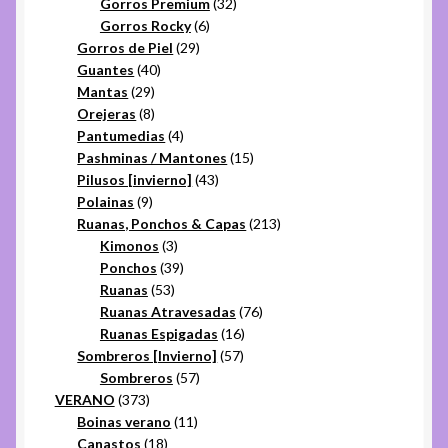
32
productos
Gorros Premium
32
6
productos
Gorros Rocky
6
29
productos
Gorros de Piel
29
40
productos
Guantes
40
29
productos
Mantas
29
productos
8
Orejeras
8
productos
4
Pantumedias
4
productos
15
Pashminas / Mantones
15
43
productos
Pilusos [invierno]
43
9
productos
Polainas
9
productos
213
Ruanas, Ponchos & Capas
213
3
productos
Kimonos
3
productos
39
Ponchos
39
53
productos
Ruanas
53
productos
76
Ruanas Atravesadas
76
16
productos
Ruanas Espigadas
16
57
productos
Sombreros [Invierno]
57
57
productos
Sombreros
57
373
productos
VERANO
373
productos
11
Boinas verano
11
18
productos
Canastos
18