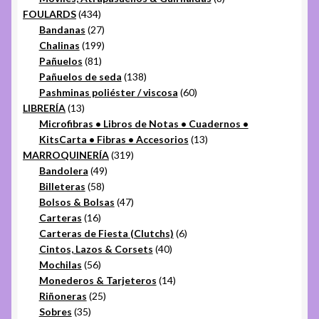
434
productos
FOULARDS
434
productos
27
Bandanas
27
productos
199
Chalinas
199
81
productos
Pañuelos
81
productos
138
Pañuelos de seda
138
productos
60
Pashminas poliéster / viscosa
60
13
productos
LIBRERÍA
13
productos
Microfibras • Libros de Notas • Cuadernos •
13
KitsCarta • Fibras • Accesorios
13
319
productos
MARROQUINERÍA
319
49
productos
Bandolera
49
58
productos
Billeteras
58
productos
47
Bolsos & Bolsas
47
16
productos
Carteras
16
productos
6
Carteras de Fiesta (Clutchs)
6
40
productos
Cintos, Lazos & Corsets
40
56
productos
Mochilas
56
productos
14
Monederos & Tarjeteros
14
25
productos
Riñoneras
25
35
productos
Sobres
35