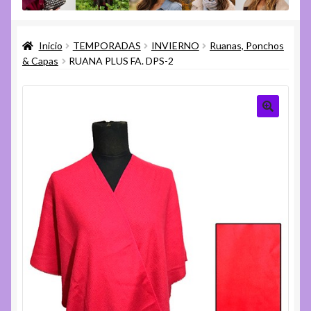
menú
Expandi
Varios
hijo
el
Inicio
TEMPORADAS
INVIERNO
Ruanas, Ponchos
menú
Expandi
Ayuda
& Capas
RUANA PLUS FA. DPS-2
hijo
el
menú
hijo