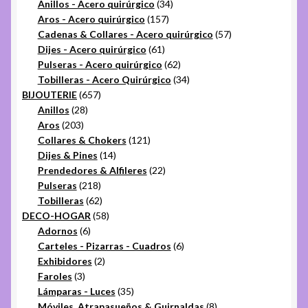
productos
34
Anillos - Acero quirúrgico
34
157
productos
Aros - Acero quirúrgico
157
productos
57
Cadenas & Collares - Acero quirúrgico
57
61
productos
Dijes - Acero quirúrgico
61
productos
62
Pulseras - Acero quirúrgico
62
productos
34
Tobilleras - Acero Quirúrgico
34
657
productos
BIJOUTERIE
657
28
productos
Anillos
28
203
productos
Aros
203
productos
121
Collares & Chokers
121
14
productos
Dijes & Pines
14
productos
22
Prendedores & Alfileres
22
218
productos
Pulseras
218
productos
62
Tobilleras
62
productos
58
DECO-HOGAR
58
6
productos
Adornos
6
productos
6
Carteles - Pizarras - Cuadros
6
2
productos
Exhibidores
2
3
productos
Faroles
3
productos
35
Lámparas - Luces
35
productos
8
Móviles, Atrapasueños & Guirnaldas
8