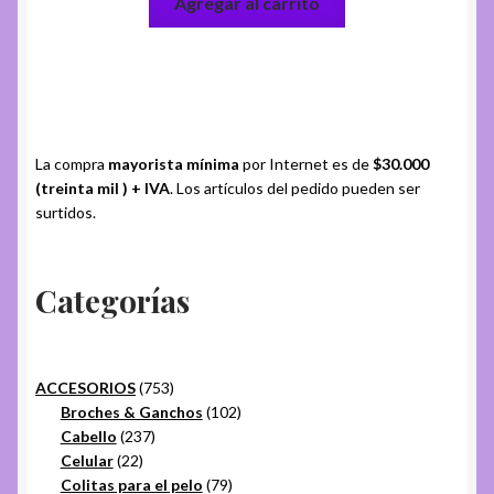
Agregar al carrito
La compra
mayorista mínima
por Internet es de
$30.000
(treinta mil ) + IVA
. Los artículos del pedido pueden ser
surtidos.
Categorías
753
ACCESORIOS
753
productos
102
Broches & Ganchos
102
237
productos
Cabello
237
22
productos
Celular
22
productos
79
Colitas para el pelo
79