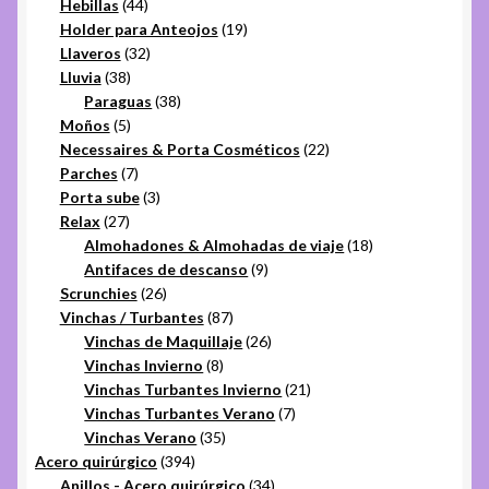
44
productos
Hebillas
44
productos
19
Holder para Anteojos
19
32
productos
Llaveros
32
38
productos
Lluvia
38
productos
38
Paraguas
38
5
productos
Moños
5
productos
22
Necessaires & Porta Cosméticos
22
7
productos
Parches
7
productos
3
Porta sube
3
27
productos
Relax
27
productos
18
Almohadones & Almohadas de viaje
18
9
productos
Antifaces de descanso
9
26
productos
Scrunchies
26
productos
87
Vinchas / Turbantes
87
productos
26
Vinchas de Maquillaje
26
8
productos
Vinchas Invierno
8
productos
21
Vinchas Turbantes Invierno
21
7
productos
Vinchas Turbantes Verano
7
35
productos
Vinchas Verano
35
394
productos
Acero quirúrgico
394
productos
34
Anillos - Acero quirúrgico
34