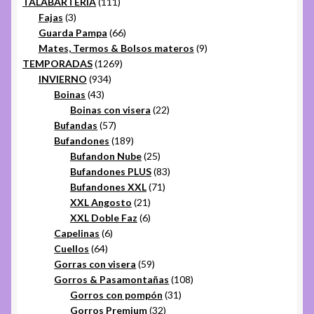
productos
111
TALABARTERÍA
111
3
productos
Fajas
3
productos
66
Guarda Pampa
66
productos
9
Mates, Termos & Bolsos materos
9
1269
productos
TEMPORADAS
1269
934
productos
INVIERNO
934
43
productos
Boinas
43
productos
22
Boinas con visera
22
57
productos
Bufandas
57
productos
189
Bufandones
189
productos
25
Bufandon Nube
25
productos
83
Bufandones PLUS
83
71
productos
Bufandones XXL
71
21
productos
XXL Angosto
21
productos
6
XXL Doble Faz
6
6
productos
Capelinas
6
64
productos
Cuellos
64
productos
59
Gorras con visera
59
productos
108
Gorros & Pasamontañas
108
31
productos
Gorros con pompón
31
32
productos
Gorros Premium
32