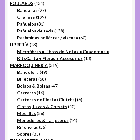
434
productos
FOULARDS
434
productos
27
Bandanas
27
productos
199
Chalinas
199
81
productos
Pañuelos
81
productos
138
Pañuelos de seda
138
productos
60
Pashminas poliéster / viscosa
60
13
productos
LIBRERÍA
13
productos
Microfibras • Libros de Notas • Cuadernos •
13
KitsCarta • Fibras • Accesorios
13
319
productos
MARROQUINERÍA
319
49
productos
Bandolera
49
58
productos
Billeteras
58
productos
47
Bolsos & Bolsas
47
16
productos
Carteras
16
productos
6
Carteras de Fiesta (Clutchs)
6
40
productos
Cintos, Lazos & Corsets
40
56
productos
Mochilas
56
productos
14
Monederos & Tarjeteros
14
25
productos
Riñoneras
25
35
productos
Sobres
35