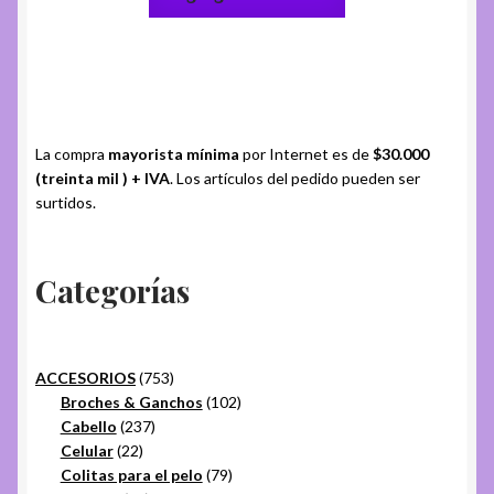
La compra
mayorista mínima
por Internet es de
$30.000
(treinta mil ) + IVA
. Los artículos del pedido pueden ser
surtidos.
Categorías
753
ACCESORIOS
753
productos
102
Broches & Ganchos
102
237
productos
Cabello
237
22
productos
Celular
22
productos
79
Colitas para el pelo
79