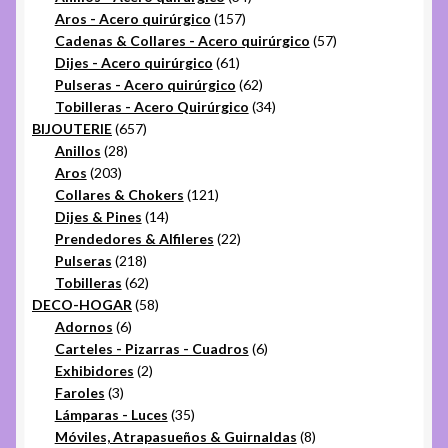
157
productos
Aros - Acero quirúrgico
157
productos
57
Cadenas & Collares - Acero quirúrgico
57
61
productos
Dijes - Acero quirúrgico
61
productos
62
Pulseras - Acero quirúrgico
62
productos
34
Tobilleras - Acero Quirúrgico
34
657
productos
BIJOUTERIE
657
28
productos
Anillos
28
203
productos
Aros
203
productos
121
Collares & Chokers
121
14
productos
Dijes & Pines
14
productos
22
Prendedores & Alfileres
22
218
productos
Pulseras
218
productos
62
Tobilleras
62
productos
58
DECO-HOGAR
58
6
productos
Adornos
6
productos
6
Carteles - Pizarras - Cuadros
6
2
productos
Exhibidores
2
3
productos
Faroles
3
productos
35
Lámparas - Luces
35
productos
8
Móviles, Atrapasueños & Guirnaldas
8