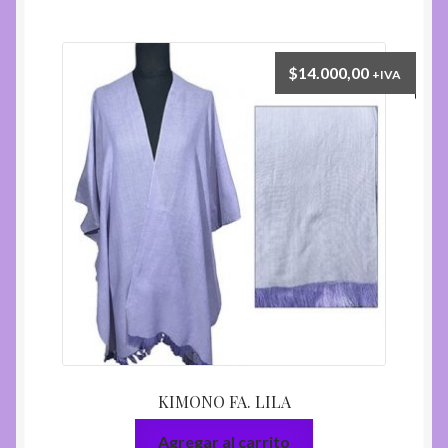
varias
variantes.
Las
$
14.000,00
+IVA
opciones
se
pueden
elegir
en
la
página
del
producto
KIMONO FA. LILA
Agregar al carrito