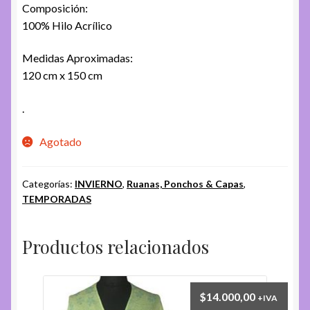
Composición:
100% Hilo Acrílico
Medidas Aproximadas:
120 cm x 150 cm
.
Agotado
Categorías:
INVIERNO
,
Ruanas, Ponchos & Capas
,
TEMPORADAS
Productos relacionados
$
14.000,00
+IVA