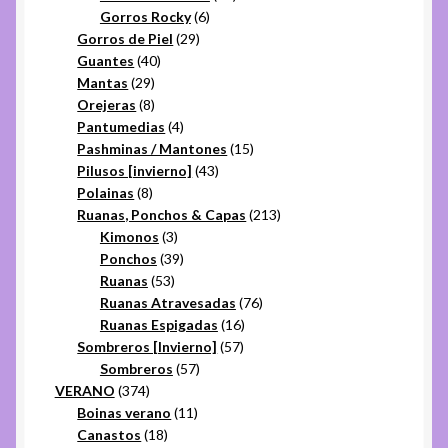
6
productos
Gorros Rocky
6
29
productos
Gorros de Piel
29
40
productos
Guantes
40
29
productos
Mantas
29
productos
8
Orejeras
8
productos
4
Pantumedias
4
productos
15
Pashminas / Mantones
15
43
productos
Pilusos [invierno]
43
8
productos
Polainas
8
productos
213
Ruanas, Ponchos & Capas
213
3
productos
Kimonos
3
productos
39
Ponchos
39
53
productos
Ruanas
53
productos
76
Ruanas Atravesadas
76
16
productos
Ruanas Espigadas
16
57
productos
Sombreros [Invierno]
57
57
productos
Sombreros
57
374
productos
VERANO
374
productos
11
Boinas verano
11
18
productos
Canastos
18