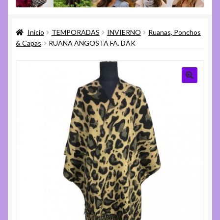
menú
Expandi
Varios
hijo
el
Inicio
TEMPORADAS
INVIERNO
Ruanas, Ponchos
menú
Expandi
Ayuda
& Capas
RUANA ANGOSTA FA. DAK
hijo
el
menú
hijo