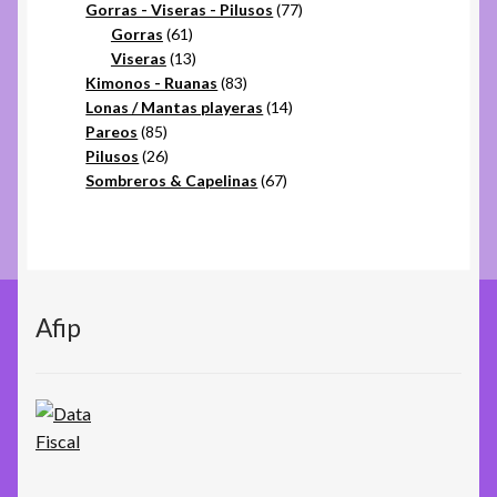
productos
77
Gorras - Viseras - Pilusos
77
61
productos
Gorras
61
productos
13
Viseras
13
productos
83
Kimonos - Ruanas
83
productos
14
Lonas / Mantas playeras
14
85
productos
Pareos
85
productos
26
Pilusos
26
productos
67
Sombreros & Capelinas
67
productos
Afip