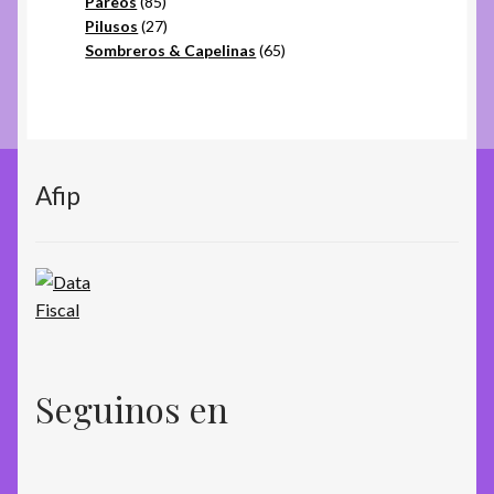
85
productos
Pareos
85
productos
27
Pilusos
27
productos
65
Sombreros & Capelinas
65
productos
Afip
Seguinos en