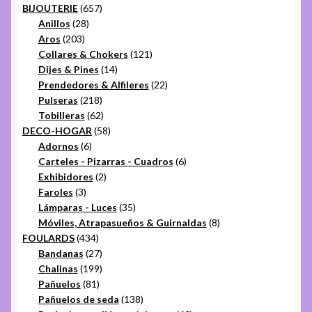
657
productos
BIJOUTERIE
657
28
productos
Anillos
28
203
productos
Aros
203
productos
121
Collares & Chokers
121
14
productos
Dijes & Pines
14
productos
22
Prendedores & Alfileres
22
218
productos
Pulseras
218
productos
62
Tobilleras
62
productos
58
DECO-HOGAR
58
6
productos
Adornos
6
productos
6
Carteles - Pizarras - Cuadros
6
2
productos
Exhibidores
2
3
productos
Faroles
3
productos
35
Lámparas - Luces
35
productos
8
Móviles, Atrapasueños & Guirnaldas
8
434
productos
FOULARDS
434
productos
27
Bandanas
27
productos
199
Chalinas
199
81
productos
Pañuelos
81
productos
138
Pañuelos de seda
138