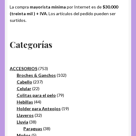
La compra
mayorista mínima
por Internet es de
$30.000
(treinta mil ) + IVA
. Los artículos del pedido pueden ser
surtidos.
Categorías
753
ACCESORIOS
753
productos
102
Broches & Ganchos
102
237
productos
Cabello
237
22
productos
Celular
22
productos
79
Colitas para el pelo
79
44
productos
Hebillas
44
productos
19
Holder para Anteojos
19
32
productos
Llaveros
32
38
productos
Lluvia
38
productos
38
Paraguas
38
5
productos
Moños
5