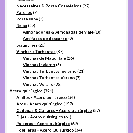
productos
22
Necessaires & Porta Cosméticos
22
7
productos
Parches
7
productos
3
Porta sube
3
27
productos
Relax
27
productos
18
Almohadones & Almohadas de viaje
18
9
productos
Antifaces de descanso
9
26
productos
Scrunchies
26
productos
87
Vinchas / Turbantes
87
productos
26
Vinchas de Maquillaje
26
8
productos
Vinchas Invierno
8
productos
21
Vinchas Turbantes Invierno
21
7
productos
Vinchas Turbantes Verano
7
35
productos
Vinchas Verano
35
394
productos
Acero quirúrgico
394
productos
34
Anillos - Acero quirúrgico
34
157
productos
Aros - Acero quirúrgico
157
productos
57
Cadenas & Collares - Acero quirúrgico
57
61
productos
Dijes - Acero quirúrgico
61
productos
62
Pulseras - Acero quirúrgico
62
productos
34
Tobilleras - Acero Quirúrgico
34