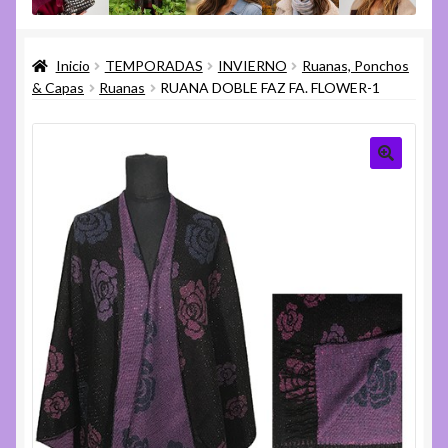
menú
Expandi
Varios
hijo
el
Inicio
TEMPORADAS
INVIERNO
Ruanas, Ponchos
menú
Expandi
Ayuda
& Capas
Ruanas
RUANA DOBLE FAZ FA. FLOWER-1
hijo
el
menú
hijo