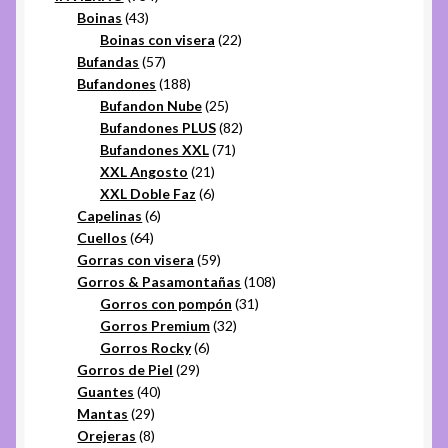
43
productos
Boinas
43
productos
22
Boinas con visera
22
57
productos
Bufandas
57
productos
188
Bufandones
188
productos
25
Bufandon Nube
25
productos
82
Bufandones PLUS
82
71
productos
Bufandones XXL
71
21
productos
XXL Angosto
21
productos
6
XXL Doble Faz
6
6
productos
Capelinas
6
64
productos
Cuellos
64
productos
59
Gorras con visera
59
productos
108
Gorros & Pasamontañas
108
31
productos
Gorros con pompón
31
32
productos
Gorros Premium
32
6
productos
Gorros Rocky
6
29
productos
Gorros de Piel
29
40
productos
Guantes
40
29
productos
Mantas
29
productos
8
Orejeras
8