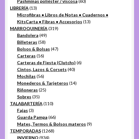
productos
60
Pashminas poliéster / viscosa
60
13
productos
LIBRERÍA
13
productos
Microfibras • Libros de Notas • Cuadernos •
13
KitsCarta • Fibras • Accesorios
13
319
productos
MARROQUINERÍA
319
49
productos
Bandolera
49
58
productos
Billeteras
58
productos
47
Bolsos & Bolsas
47
16
productos
Carteras
16
productos
6
Carteras de Fiesta (Clutchs)
6
40
productos
Cintos, Lazos & Corsets
40
56
productos
Mochilas
56
productos
14
Monederos & Tarjeteros
14
25
productos
Riñoneras
25
35
productos
Sobres
35
productos
110
TALABARTERÍA
110
3
productos
Fajas
3
productos
66
Guarda Pampa
66
productos
9
Mates, Termos & Bolsos materos
9
1268
productos
TEMPORADAS
1268
934
productos
INVIERNO
934