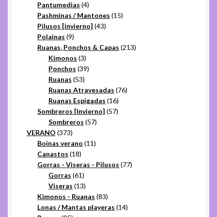
productos
4
Pantumedias
4
productos
15
Pashminas / Mantones
15
43
productos
Pilusos [invierno]
43
9
productos
Polainas
9
productos
213
Ruanas, Ponchos & Capas
213
3
productos
Kimonos
3
productos
39
Ponchos
39
53
productos
Ruanas
53
productos
76
Ruanas Atravesadas
76
16
productos
Ruanas Espigadas
16
57
productos
Sombreros [Invierno]
57
57
productos
Sombreros
57
373
productos
VERANO
373
productos
11
Boinas verano
11
18
productos
Canastos
18
productos
77
Gorras - Viseras - Pilusos
77
61
productos
Gorras
61
productos
13
Viseras
13
productos
83
Kimonos - Ruanas
83
productos
14
Lonas / Mantas playeras
14