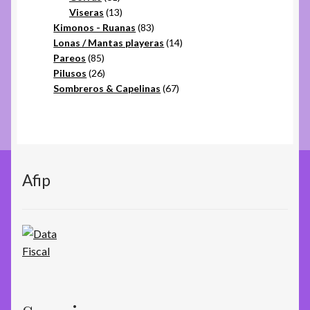
productos
13
Viseras
13
productos
83
Kimonos - Ruanas
83
productos
14
Lonas / Mantas playeras
14
85
productos
Pareos
85
productos
26
Pilusos
26
productos
67
Sombreros & Capelinas
67
productos
Afip