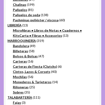
productos
199
Chalinas
199
81
productos
Pañuelos
81
productos
138
Pañuelos de seda
138
productos
60
Pashminas poliéster / viscosa
60
13
productos
LIBRERÍA
13
productos
Microfibras • Libros de Notas • Cuadernos •
13
KitsCarta • Fibras • Accesorios
13
319
productos
MARROQUINERÍA
319
49
productos
Bandolera
49
58
productos
Billeteras
58
productos
47
Bolsos & Bolsas
47
16
productos
Carteras
16
productos
6
Carteras de Fiesta (Clutchs)
6
40
productos
Cintos, Lazos & Corsets
40
56
productos
Mochilas
56
productos
14
Monederos & Tarjeteros
14
25
productos
Riñoneras
25
35
productos
Sobres
35
productos
111
TALABARTERÍA
111
3
productos
Fajas
3