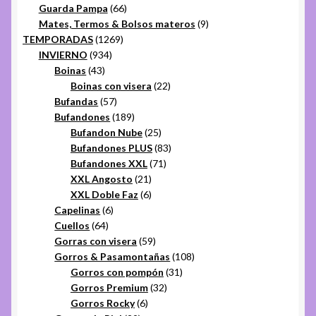
productos
66
Guarda Pampa
66
productos
9
Mates, Termos & Bolsos materos
9
1269
productos
TEMPORADAS
1269
934
productos
INVIERNO
934
43
productos
Boinas
43
productos
22
Boinas con visera
22
57
productos
Bufandas
57
productos
189
Bufandones
189
productos
25
Bufandon Nube
25
productos
83
Bufandones PLUS
83
71
productos
Bufandones XXL
71
21
productos
XXL Angosto
21
productos
6
XXL Doble Faz
6
6
productos
Capelinas
6
64
productos
Cuellos
64
productos
59
Gorras con visera
59
productos
108
Gorros & Pasamontañas
108
31
productos
Gorros con pompón
31
32
productos
Gorros Premium
32
6
productos
Gorros Rocky
6