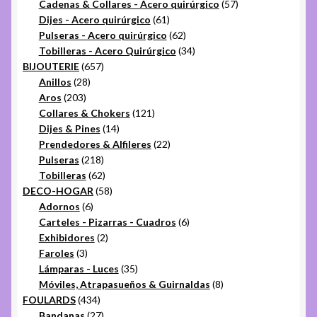
productos
57
Cadenas & Collares - Acero quirúrgico
57
61
productos
Dijes - Acero quirúrgico
61
productos
62
Pulseras - Acero quirúrgico
62
productos
34
Tobilleras - Acero Quirúrgico
34
657
productos
BIJOUTERIE
657
28
productos
Anillos
28
203
productos
Aros
203
productos
121
Collares & Chokers
121
14
productos
Dijes & Pines
14
productos
22
Prendedores & Alfileres
22
218
productos
Pulseras
218
productos
62
Tobilleras
62
productos
58
DECO-HOGAR
58
6
productos
Adornos
6
productos
6
Carteles - Pizarras - Cuadros
6
2
productos
Exhibidores
2
3
productos
Faroles
3
productos
35
Lámparas - Luces
35
productos
8
Móviles, Atrapasueños & Guirnaldas
8
434
productos
FOULARDS
434
productos
27
Bandanas
27