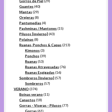
29
productos
Gorros de Piel
29
40
productos
Guantes
40
29
productos
Mantas
29
productos
8
Orejeras
8
productos
4
Pantumedias
4
productos
15
Pashminas / Mantones
15
43
productos
Pilusos [invierno]
43
8
productos
Polainas
8
productos
213
Ruanas, Ponchos & Capas
213
3
productos
Kimonos
3
productos
39
Ponchos
39
53
productos
Ruanas
53
productos
76
Ruanas Atravesadas
76
16
productos
Ruanas Espigadas
16
57
productos
Sombreros [Invierno]
57
57
productos
Sombreros
57
374
productos
VERANO
374
productos
11
Boinas verano
11
18
productos
Canastos
18
productos
77
Gorras - Viseras - Pilusos
77
61
productos
Gorras
61