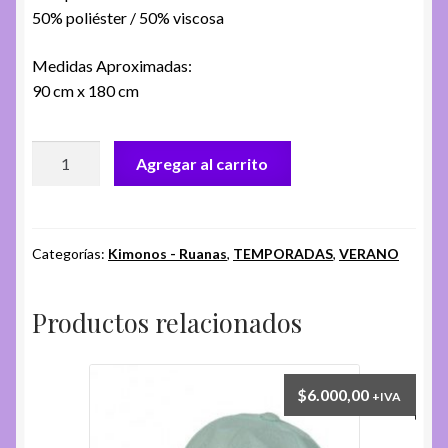
50% poliéster / 50% viscosa
Medidas Aproximadas:
90 cm x 180 cm
RUANA
Agregar al carrito
DE
VERANO
FA.
0201
Categorías:
Kimonos - Ruanas
,
TEMPORADAS
,
VERANO
cantidad
Productos relacionados
$
6.000,00
+IVA