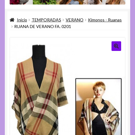
menú
Expandi
Varios
hijo
el
Inicio
TEMPORADAS
VERANO
Kimonos - Ruanas
menú
Expandi
Ayuda
RUANA DE VERANO FA. 0201
hijo
el
menú
hijo