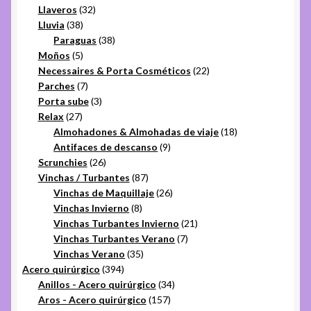
32
productos
Llaveros
32
38
productos
Lluvia
38
productos
38
Paraguas
38
5
productos
Moños
5
productos
22
Necessaires & Porta Cosméticos
22
7
productos
Parches
7
productos
3
Porta sube
3
27
productos
Relax
27
productos
18
Almohadones & Almohadas de viaje
18
9
productos
Antifaces de descanso
9
26
productos
Scrunchies
26
productos
87
Vinchas / Turbantes
87
productos
26
Vinchas de Maquillaje
26
8
productos
Vinchas Invierno
8
productos
21
Vinchas Turbantes Invierno
21
7
productos
Vinchas Turbantes Verano
7
35
productos
Vinchas Verano
35
394
productos
Acero quirúrgico
394
productos
34
Anillos - Acero quirúrgico
34
157
productos
Aros - Acero quirúrgico
157