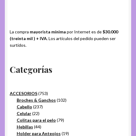
varias
variantes.
Las
opciones
La compra
mayorista mínima
por Internet es de
$30.000
se
(treinta mil ) + IVA
. Los artículos del pedido pueden ser
pueden
surtidos.
elegir
en
Categorías
la
página
del
producto
753
ACCESORIOS
753
productos
102
Broches & Ganchos
102
237
productos
Cabello
237
22
productos
Celular
22
productos
79
Colitas para el pelo
79
44
productos
Hebillas
44
productos
19
Holder para Anteojos
19