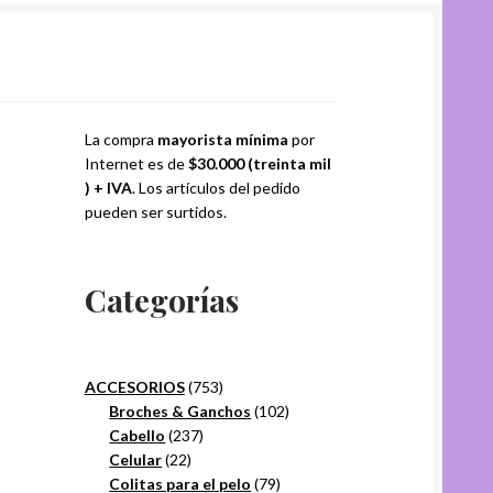
La compra
mayorista mínima
por
Internet es de
$30.000 (treinta mil
) + IVA
. Los artículos del pedido
pueden ser surtidos.
Categorías
753
ACCESORIOS
753
productos
102
Broches & Ganchos
102
237
productos
Cabello
237
22
productos
Celular
22
productos
79
Colitas para el pelo
79