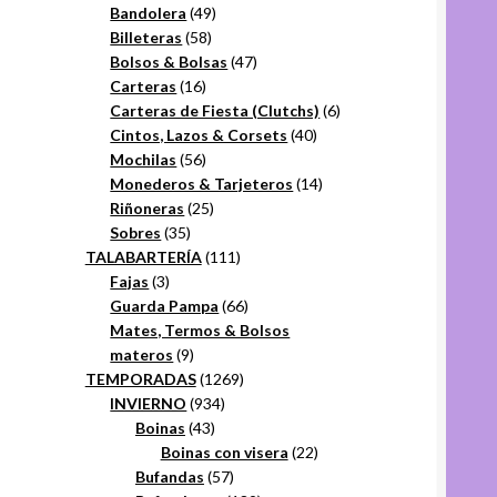
49
productos
Bandolera
49
58
productos
Billeteras
58
productos
47
Bolsos & Bolsas
47
16
productos
Carteras
16
productos
6
Carteras de Fiesta (Clutchs)
6
40
productos
Cintos, Lazos & Corsets
40
56
productos
Mochilas
56
productos
14
Monederos & Tarjeteros
14
25
productos
Riñoneras
25
35
productos
Sobres
35
productos
111
TALABARTERÍA
111
3
productos
Fajas
3
productos
66
Guarda Pampa
66
productos
Mates, Termos & Bolsos
9
materos
9
productos
1269
TEMPORADAS
1269
934
productos
INVIERNO
934
43
productos
Boinas
43
productos
22
Boinas con visera
22
57
productos
Bufandas
57