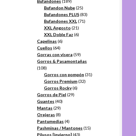
productos
189
Bufandones
189
productos
25
Bufandon Nube
25
productos
83
Bufandones PLUS
83
71
productos
Bufandones XXL
71
21
productos
XXL Angosto
21
productos
6
XXL Doble Faz
6
6
productos
Capelinas
6
64
productos
Cuellos
64
productos
59
Gorras con visera
59
productos
Gorros & Pasamontañas
108
108
productos
31
Gorros con pompón
31
32
productos
Gorros Premium
32
6
productos
Gorros Rocky
6
29
productos
Gorros de Piel
29
40
productos
Guantes
40
29
productos
Mantas
29
productos
8
Orejeras
8
productos
4
Pantumedias
4
productos
15
Pashminas / Mantones
15
43
productos
Pilusos [invierno]
43