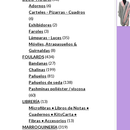
6
productos
Adornos
6
productos
Carteles - Pizarras - Cuadros
6
6
productos
2
Exhibidores
2
3
productos
Faroles
3
productos
35
Lámparas - Luces
35
productos
Móviles, Atrapasueños &
8
Guirnaldas
8
434
productos
FOULARDS
434
productos
27
Bandanas
27
productos
199
Chalinas
199
81
productos
Pañuelos
81
productos
138
Pañuelos de seda
138
productos
Pashminas poliéster / viscosa
60
60
productos
13
LIBRERÍA
13
productos
Microfibras • Libros de Notas •
Cuadernos • KitsCarta •
13
Fibras • Accesorios
13
319
productos
MARROQUINERÍA
319