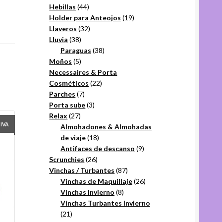
44
productos
Hebillas
44
productos
19
Holder para Anteojos
19
32
productos
Llaveros
32
38
productos
Lluvia
38
productos
38
Paraguas
38
5
productos
Moños
5
productos
Necessaires & Porta
22
Cosméticos
22
7
productos
Parches
7
productos
3
Porta sube
3
27
productos
Relax
27
+IVA
productos
Almohadones & Almohadas
18
de viaje
18
productos
9
Antifaces de descanso
9
26
productos
Scrunchies
26
productos
87
Vinchas / Turbantes
87
productos
26
Vinchas de Maquillaje
26
8
productos
Vinchas Invierno
8
productos
Vinchas Turbantes Invierno
21
21