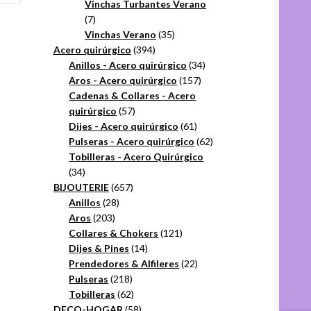
productos
Vinchas Turbantes Verano
7
7
productos
35
Vinchas Verano
35
394
productos
Acero quirúrgico
394
productos
34
Anillos - Acero quirúrgico
34
157
productos
Aros - Acero quirúrgico
157
productos
Cadenas & Collares - Acero
57
quirúrgico
57
productos
61
Dijes - Acero quirúrgico
61
productos
62
Pulseras - Acero quirúrgico
62
productos
Tobilleras - Acero Quirúrgico
34
34
productos
657
BIJOUTERIE
657
28
productos
Anillos
28
203
productos
Aros
203
productos
121
Collares & Chokers
121
14
productos
Dijes & Pines
14
productos
22
Prendedores & Alfileres
22
218
productos
Pulseras
218
productos
62
Tobilleras
62
productos
58
DECO-HOGAR
58