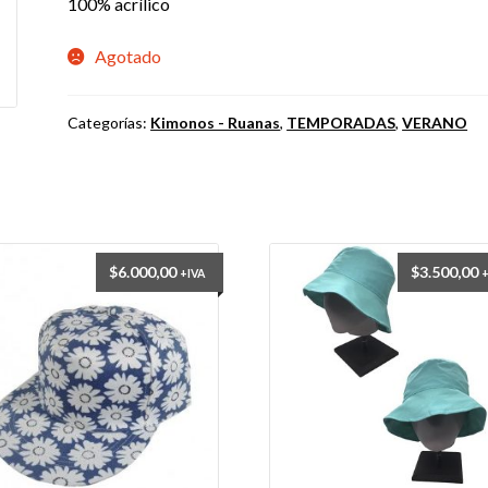
100% acrílico
Agotado
Categorías:
Kimonos - Ruanas
,
TEMPORADAS
,
VERANO
$
6.000,00
$
3.500,00
+IVA