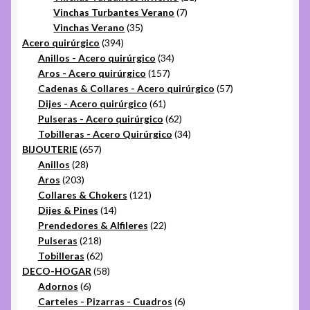
7
productos
Vinchas Turbantes Verano
7
35
productos
Vinchas Verano
35
394
productos
Acero quirúrgico
394
productos
34
Anillos - Acero quirúrgico
34
157
productos
Aros - Acero quirúrgico
157
productos
57
Cadenas & Collares - Acero quirúrgico
57
61
productos
Dijes - Acero quirúrgico
61
productos
62
Pulseras - Acero quirúrgico
62
productos
34
Tobilleras - Acero Quirúrgico
34
657
productos
BIJOUTERIE
657
28
productos
Anillos
28
203
productos
Aros
203
productos
121
Collares & Chokers
121
14
productos
Dijes & Pines
14
productos
22
Prendedores & Alfileres
22
218
productos
Pulseras
218
productos
62
Tobilleras
62
productos
58
DECO-HOGAR
58
6
productos
Adornos
6
productos
6
Carteles - Pizarras - Cuadros
6