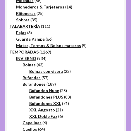
56
productos
Mochilas
56
productos
14
Monederos & Tarjeteros
14
25
productos
Riñoneras
25
35
productos
Sobres
35
productos
111
TALABARTERÍA
111
3
productos
Fajas
3
productos
66
Guarda Pampa
66
productos
9
Mates, Termos & Bolsos materos
9
1269
productos
TEMPORADAS
1269
934
productos
INVIERNO
934
43
productos
Boinas
43
productos
22
Boinas con visera
22
57
productos
Bufandas
57
productos
189
Bufandones
189
productos
25
Bufandon Nube
25
productos
83
Bufandones PLUS
83
71
productos
Bufandones XXL
71
21
productos
XXL Angosto
21
productos
6
XXL Doble Faz
6
6
productos
Capelinas
6
64
productos
Cuellos
64