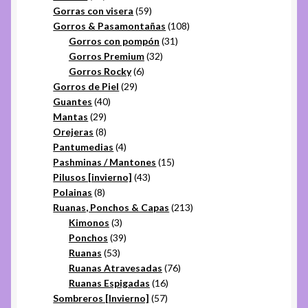
productos
59
Gorras con visera
59
productos
108
Gorros & Pasamontañas
108
31
productos
Gorros con pompón
31
32
productos
Gorros Premium
32
6
productos
Gorros Rocky
6
29
productos
Gorros de Piel
29
40
productos
Guantes
40
29
productos
Mantas
29
productos
8
Orejeras
8
productos
4
Pantumedias
4
productos
15
Pashminas / Mantones
15
43
productos
Pilusos [invierno]
43
8
productos
Polainas
8
productos
213
Ruanas, Ponchos & Capas
213
3
productos
Kimonos
3
productos
39
Ponchos
39
53
productos
Ruanas
53
productos
76
Ruanas Atravesadas
76
16
productos
Ruanas Espigadas
16
57
productos
Sombreros [Invierno]
57