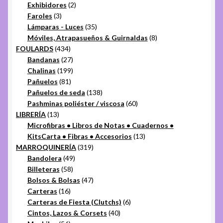
2
productos
Exhibidores
2
3
productos
Faroles
3
productos
35
Lámparas - Luces
35
productos
8
Móviles, Atrapasueños & Guirnaldas
8
434
productos
FOULARDS
434
productos
27
Bandanas
27
productos
199
Chalinas
199
81
productos
Pañuelos
81
productos
138
Pañuelos de seda
138
productos
60
Pashminas poliéster / viscosa
60
13
productos
LIBRERÍA
13
productos
Microfibras • Libros de Notas • Cuadernos •
13
KitsCarta • Fibras • Accesorios
13
319
productos
MARROQUINERÍA
319
49
productos
Bandolera
49
58
productos
Billeteras
58
productos
47
Bolsos & Bolsas
47
16
productos
Carteras
16
productos
6
Carteras de Fiesta (Clutchs)
6
40
productos
Cintos, Lazos & Corsets
40