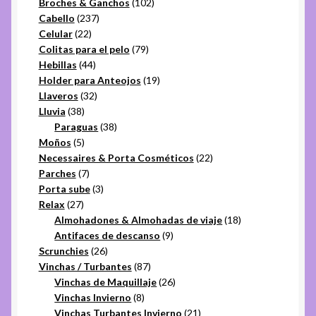
productos
102
Broches & Ganchos
102
237
productos
Cabello
237
22
productos
Celular
22
productos
79
Colitas para el pelo
79
44
productos
Hebillas
44
productos
19
Holder para Anteojos
19
32
productos
Llaveros
32
38
productos
Lluvia
38
productos
38
Paraguas
38
5
productos
Moños
5
productos
22
Necessaires & Porta Cosméticos
22
7
productos
Parches
7
productos
3
Porta sube
3
27
productos
Relax
27
productos
18
Almohadones & Almohadas de viaje
18
9
productos
Antifaces de descanso
9
26
productos
Scrunchies
26
productos
87
Vinchas / Turbantes
87
productos
26
Vinchas de Maquillaje
26
8
productos
Vinchas Invierno
8
productos
21
Vinchas Turbantes Invierno
21