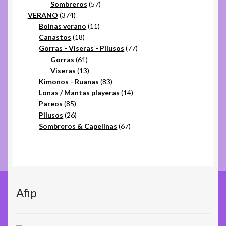
57
productos
Sombreros
57
374
productos
VERANO
374
productos
11
Boinas verano
11
18
productos
Canastos
18
productos
77
Gorras - Viseras - Pilusos
77
61
productos
Gorras
61
productos
13
Viseras
13
productos
83
Kimonos - Ruanas
83
productos
14
Lonas / Mantas playeras
14
85
productos
Pareos
85
productos
26
Pilusos
26
productos
67
Sombreros & Capelinas
67
productos
Afip