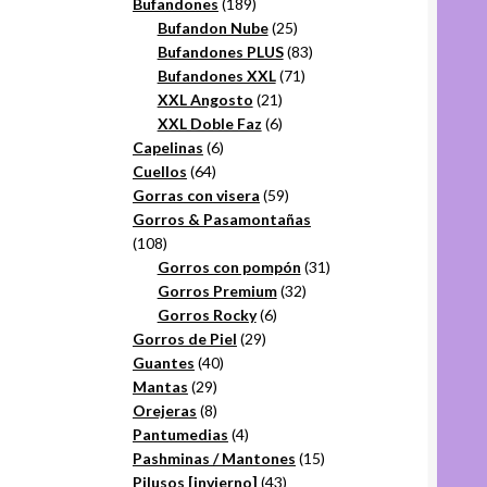
productos
189
Bufandones
189
productos
25
Bufandon Nube
25
productos
83
Bufandones PLUS
83
71
productos
Bufandones XXL
71
21
productos
XXL Angosto
21
productos
6
XXL Doble Faz
6
6
productos
Capelinas
6
64
productos
Cuellos
64
productos
59
Gorras con visera
59
productos
Gorros & Pasamontañas
108
108
productos
31
Gorros con pompón
31
32
productos
Gorros Premium
32
6
productos
Gorros Rocky
6
29
productos
Gorros de Piel
29
40
productos
Guantes
40
29
productos
Mantas
29
productos
8
Orejeras
8
productos
4
Pantumedias
4
productos
15
Pashminas / Mantones
15
43
productos
Pilusos [invierno]
43