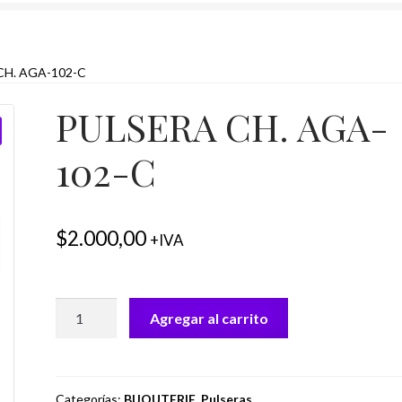
CH. AGA-102-C
PULSERA CH. AGA-
102-C
$
2.000,00
+IVA
PULSERA
Agregar al carrito
CH.
AGA-
102-
C
Categorías:
BIJOUTERIE
,
Pulseras