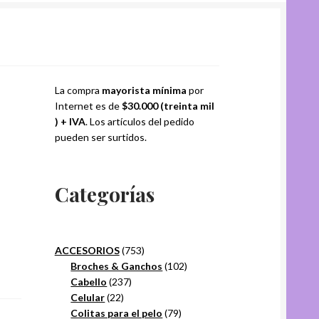
La compra
mayorista mínima
por
Internet es de
$30.000 (treinta mil
) + IVA
. Los artículos del pedido
pueden ser surtidos.
Categorías
753
ACCESORIOS
753
productos
102
Broches & Ganchos
102
237
productos
Cabello
237
22
productos
Celular
22
productos
79
Colitas para el pelo
79