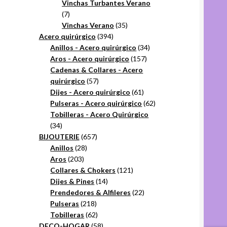
productos
Vinchas Turbantes Verano
7
7
productos
35
Vinchas Verano
35
394
productos
Acero quirúrgico
394
productos
34
Anillos - Acero quirúrgico
34
157
productos
Aros - Acero quirúrgico
157
productos
Cadenas & Collares - Acero
57
quirúrgico
57
productos
61
Dijes - Acero quirúrgico
61
productos
62
Pulseras - Acero quirúrgico
62
productos
Tobilleras - Acero Quirúrgico
34
34
productos
657
BIJOUTERIE
657
28
productos
Anillos
28
203
productos
Aros
203
productos
121
Collares & Chokers
121
14
productos
Dijes & Pines
14
productos
22
Prendedores & Alfileres
22
218
productos
Pulseras
218
productos
62
Tobilleras
62
productos
58
DECO-HOGAR
58