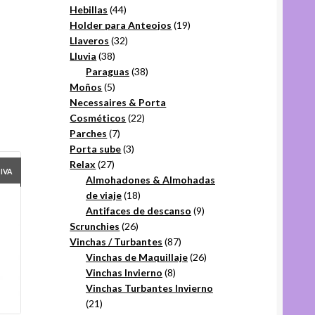
44
productos
Hebillas
44
productos
19
Holder para Anteojos
19
32
productos
Llaveros
32
38
productos
Lluvia
38
productos
38
Paraguas
38
5
productos
Moños
5
productos
Necessaires & Porta
22
Cosméticos
22
7
productos
Parches
7
productos
3
Porta sube
3
27
productos
Relax
27
+IVA
productos
Almohadones & Almohadas
18
de viaje
18
productos
9
Antifaces de descanso
9
26
productos
Scrunchies
26
productos
87
Vinchas / Turbantes
87
productos
26
Vinchas de Maquillaje
26
8
productos
Vinchas Invierno
8
productos
Vinchas Turbantes Invierno
21
21