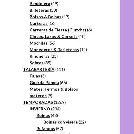
49
productos
Bandolera
49
58
productos
Billeteras
58
productos
47
Bolsos & Bolsas
47
16
productos
Carteras
16
productos
6
Carteras de Fiesta (Clutchs)
6
40
productos
Cintos, Lazos & Corsets
40
56
productos
Mochilas
56
productos
14
Monederos & Tarjeteros
14
25
productos
Riñoneras
25
35
productos
Sobres
35
productos
111
TALABARTERÍA
111
3
productos
Fajas
3
productos
66
Guarda Pampa
66
productos
Mates, Termos & Bolsos
9
materos
9
productos
1269
TEMPORADAS
1269
934
productos
INVIERNO
934
43
productos
Boinas
43
productos
22
Boinas con visera
22
57
productos
Bufandas
57