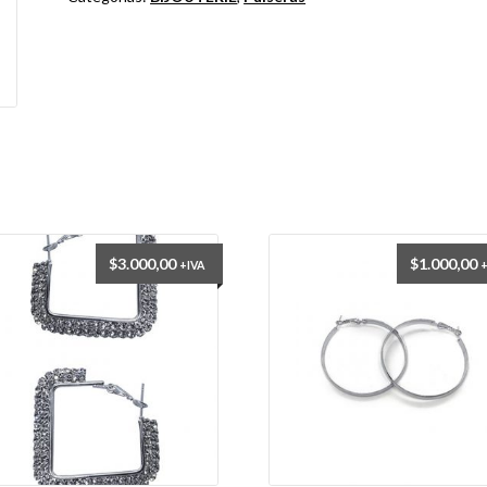
cantidad
$
3.000,00
$
1.000,00
+IVA