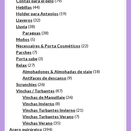
productos
79
Colitas para el pelo
79
44
productos
Hebillas
44
productos
19
Holder para Anteojos
19
32
productos
Llaveros
32
38
productos
Lluvia
38
productos
38
Paraguas
38
5
productos
Moños
5
productos
22
Necessaires & Porta Cosméticos
22
7
productos
Parches
7
productos
3
Porta sube
3
27
productos
Relax
27
productos
18
Almohadones & Almohadas de viaje
18
9
productos
Antifaces de descanso
9
26
productos
Scrunchies
26
productos
87
Vinchas / Turbantes
87
productos
26
Vinchas de Maquillaje
26
8
productos
Vinchas Invierno
8
productos
21
Vinchas Turbantes Invierno
21
7
productos
Vinchas Turbantes Verano
7
35
productos
Vinchas Verano
35
394
productos
Acero quirúrgico
394