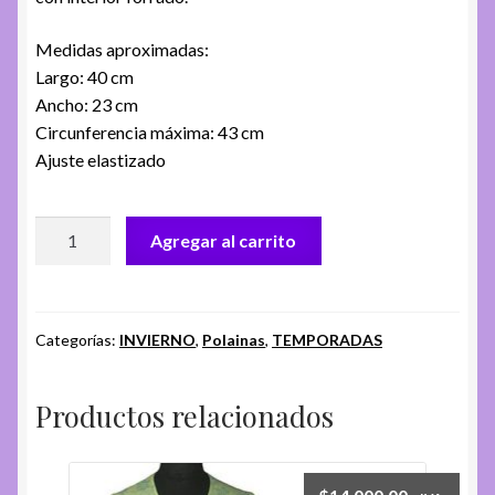
Medidas aproximadas:
Largo: 40 cm
Ancho: 23 cm
Circunferencia máxima: 43 cm
Ajuste elastizado
Polainas
Agregar al carrito
Pelo
Largo
Fa.
25
Categorías:
INVIERNO
,
Polainas
,
TEMPORADAS
-
Blanco
Productos relacionados
cantidad