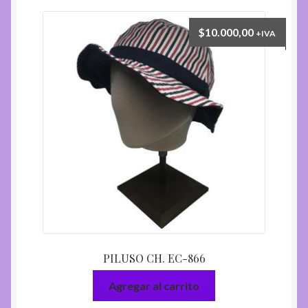
$
10.000,00
+IVA
PILUSO CH. EC-866
Agregar al carrito