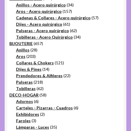
productos
34
Anillos - Acero quirúrgico
34
157
productos
Aros - Acero quirúrgico
157
productos
57
Cadenas & Collares - Acero quirúrgico
57
61
productos
Dijes - Acero quirúrgico
61
productos
62
Pulseras - Acero quirúrgico
62
productos
34
Tobilleras - Acero Quirúrgico
34
657
productos
BIJOUTERIE
657
28
productos
Anillos
28
203
productos
Aros
203
productos
121
Collares & Chokers
121
14
productos
Dijes & Pines
14
productos
22
Prendedores & Alfileres
22
218
productos
Pulseras
218
productos
62
Tobilleras
62
productos
58
DECO-HOGAR
58
6
productos
Adornos
6
productos
6
Carteles - Pizarras - Cuadros
6
2
productos
Exhibidores
2
3
productos
Faroles
3
productos
35
Lámparas - Luces
35