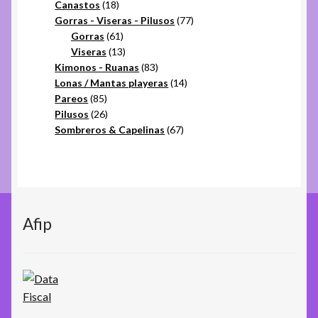
18
productos
Canastos
18
productos
77
Gorras - Viseras - Pilusos
77
61
productos
Gorras
61
productos
13
Viseras
13
productos
83
Kimonos - Ruanas
83
productos
14
Lonas / Mantas playeras
14
85
productos
Pareos
85
productos
26
Pilusos
26
productos
67
Sombreros & Capelinas
67
productos
Afip