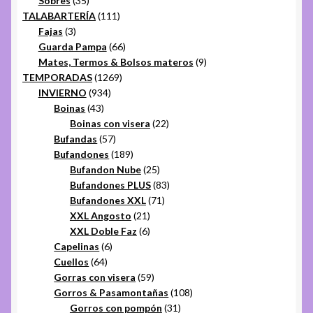
Sobres
35
productos
111
TALABARTERÍA
111
3
productos
Fajas
3
productos
66
Guarda Pampa
66
productos
9
Mates, Termos & Bolsos materos
9
1269
productos
TEMPORADAS
1269
934
productos
INVIERNO
934
43
productos
Boinas
43
productos
22
Boinas con visera
22
57
productos
Bufandas
57
productos
189
Bufandones
189
productos
25
Bufandon Nube
25
productos
83
Bufandones PLUS
83
71
productos
Bufandones XXL
71
21
productos
XXL Angosto
21
productos
6
XXL Doble Faz
6
6
productos
Capelinas
6
64
productos
Cuellos
64
productos
59
Gorras con visera
59
productos
108
Gorros & Pasamontañas
108
31
productos
Gorros con pompón
31