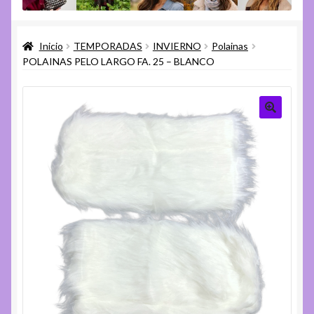
menú
Expandi
Varios
hijo
el
Inicio
TEMPORADAS
INVIERNO
Polainas
menú
Expandi
Ayuda
POLAINAS PELO LARGO FA. 25 – BLANCO
hijo
el
menú
hijo