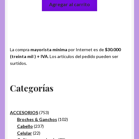
Agregar al carrito
La compra
mayorista mínima
por Internet es de
$30.000
(treinta mil ) + IVA
. Los artículos del pedido pueden ser
surtidos.
Categorías
753
ACCESORIOS
753
productos
102
Broches & Ganchos
102
237
productos
Cabello
237
22
productos
Celular
22