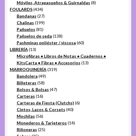
productos
8
Móviles, Atrapasueños & Guirnaldas
8
434
productos
FOULARDS
434
productos
27
Bandanas
27
productos
199
Chalinas
199
81
productos
Pañuelos
81
productos
138
Pañuelos de seda
138
productos
60
Pashminas poliéster / viscosa
60
13
productos
LIBRERÍA
13
productos
Microfibras • Libros de Notas • Cuadernos •
13
KitsCarta • Fibras • Accesorios
13
319
productos
MARROQUINERÍA
319
49
productos
Bandolera
49
58
productos
Billeteras
58
productos
47
Bolsos & Bolsas
47
16
productos
Carteras
16
productos
6
Carteras de Fiesta (Clutchs)
6
40
productos
Cintos, Lazos & Corsets
40
56
productos
Mochilas
56
productos
14
Monederos & Tarjeteros
14
25
productos
Riñoneras
25
35
productos