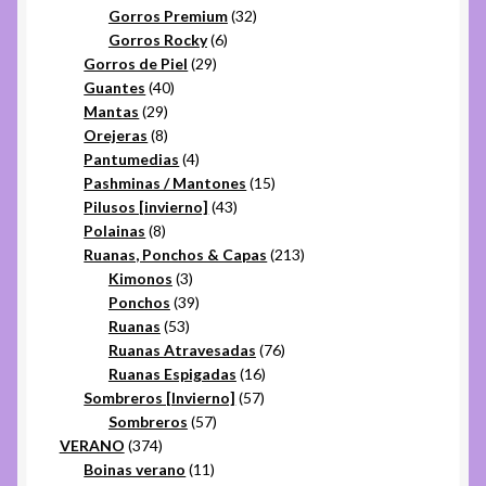
32
productos
Gorros Premium
32
6
productos
Gorros Rocky
6
29
productos
Gorros de Piel
29
40
productos
Guantes
40
29
productos
Mantas
29
productos
8
Orejeras
8
productos
4
Pantumedias
4
productos
15
Pashminas / Mantones
15
43
productos
Pilusos [invierno]
43
8
productos
Polainas
8
productos
213
Ruanas, Ponchos & Capas
213
3
productos
Kimonos
3
productos
39
Ponchos
39
53
productos
Ruanas
53
productos
76
Ruanas Atravesadas
76
16
productos
Ruanas Espigadas
16
57
productos
Sombreros [Invierno]
57
57
productos
Sombreros
57
374
productos
VERANO
374
productos
11
Boinas verano
11