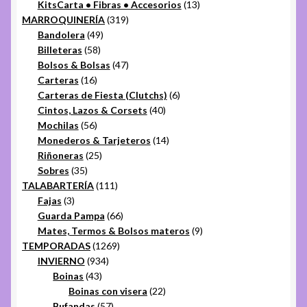
13
KitsCarta • Fibras • Accesorios
13
319
productos
MARROQUINERÍA
319
49
productos
Bandolera
49
58
productos
Billeteras
58
productos
47
Bolsos & Bolsas
47
16
productos
Carteras
16
productos
6
Carteras de Fiesta (Clutchs)
6
40
productos
Cintos, Lazos & Corsets
40
56
productos
Mochilas
56
productos
14
Monederos & Tarjeteros
14
25
productos
Riñoneras
25
35
productos
Sobres
35
productos
111
TALABARTERÍA
111
3
productos
Fajas
3
productos
66
Guarda Pampa
66
productos
9
Mates, Termos & Bolsos materos
9
1269
productos
TEMPORADAS
1269
934
productos
INVIERNO
934
43
productos
Boinas
43
productos
22
Boinas con visera
22
57
productos
Bufandas
57