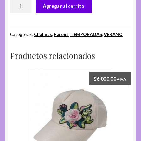
PAREO
Agregar al carrito
PAÑUELO
CH.
EC-
180-
Categorías:
Chalinas
,
Pareos
,
TEMPORADAS
,
VERANO
A
cantidad
Productos relacionados
$
6.000,00
+IVA