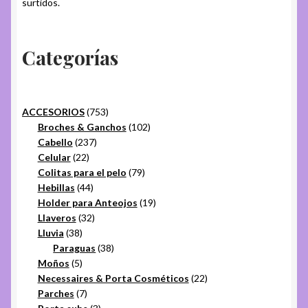
surtidos.
Categorías
753
ACCESORIOS
753
productos
102
Broches & Ganchos
102
237
productos
Cabello
237
22
productos
Celular
22
productos
79
Colitas para el pelo
79
44
productos
Hebillas
44
productos
19
Holder para Anteojos
19
32
productos
Llaveros
32
38
productos
Lluvia
38
productos
38
Paraguas
38
5
productos
Moños
5
productos
22
Necessaires & Porta Cosméticos
22
7
productos
Parches
7
productos
3