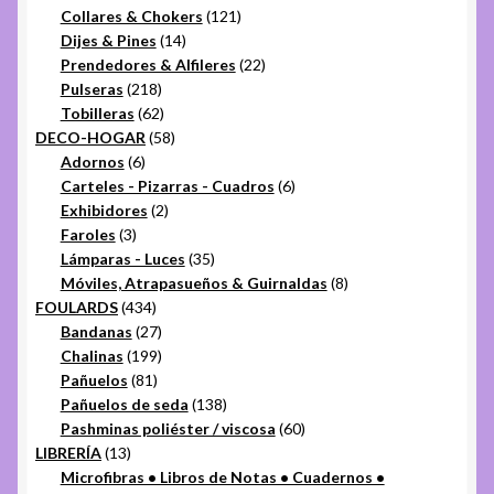
productos
121
Collares & Chokers
121
14
productos
Dijes & Pines
14
productos
22
Prendedores & Alfileres
22
218
productos
Pulseras
218
productos
62
Tobilleras
62
productos
58
DECO-HOGAR
58
6
productos
Adornos
6
productos
6
Carteles - Pizarras - Cuadros
6
2
productos
Exhibidores
2
3
productos
Faroles
3
productos
35
Lámparas - Luces
35
productos
8
Móviles, Atrapasueños & Guirnaldas
8
434
productos
FOULARDS
434
productos
27
Bandanas
27
productos
199
Chalinas
199
81
productos
Pañuelos
81
productos
138
Pañuelos de seda
138
productos
60
Pashminas poliéster / viscosa
60
13
productos
LIBRERÍA
13
productos
Microfibras • Libros de Notas • Cuadernos •