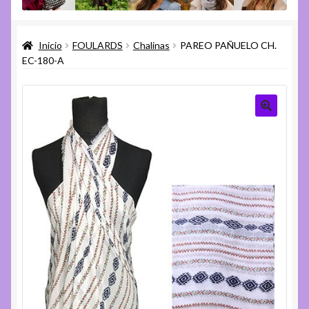
menú
Expandi
Varios
hijo
el
Inicio
FOULARDS
Chalinas
PAREO PAÑUELO CH.
menú
Expandi
Ayuda
EC-180-A
hijo
el
menú
hijo