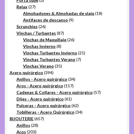
Porta sube
3
27
productos
Relax
27
productos
18
Almohadones & Almohadas de viaje
18
9
productos
Antifaces de descanso
9
26
productos
Scrunchies
26
productos
87
Vinchas / Turbantes
87
productos
26
Vinchas de Maquillaje
26
8
productos
Vinchas Invierno
8
productos
21
Vinchas Turbantes Invierno
21
7
productos
Vinchas Turbantes Verano
7
35
productos
Vinchas Verano
35
394
productos
Acero quirúrgico
394
productos
34
Anillos - Acero quirúrgico
34
157
productos
Aros - Acero quirúrgico
157
productos
57
Cadenas & Collares - Acero quirúrgico
57
61
productos
Dijes - Acero quirúrgico
61
productos
62
Pulseras - Acero quirúrgico
62
productos
34
Tobilleras - Acero Quirúrgico
34
657
productos
BIJOUTERIE
657
28
productos
Anillos
28
203
productos
Aros
203