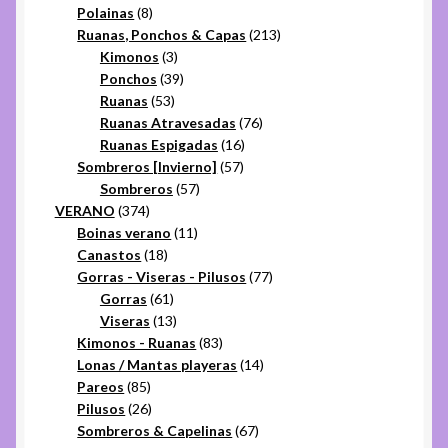
8
productos
Polainas
8
productos
213
Ruanas, Ponchos & Capas
213
3
productos
Kimonos
3
productos
39
Ponchos
39
53
productos
Ruanas
53
productos
76
Ruanas Atravesadas
76
16
productos
Ruanas Espigadas
16
57
productos
Sombreros [Invierno]
57
57
productos
Sombreros
57
374
productos
VERANO
374
productos
11
Boinas verano
11
18
productos
Canastos
18
productos
77
Gorras - Viseras - Pilusos
77
61
productos
Gorras
61
productos
13
Viseras
13
productos
83
Kimonos - Ruanas
83
productos
14
Lonas / Mantas playeras
14
85
productos
Pareos
85
productos
26
Pilusos
26
productos
67
Sombreros & Capelinas
67