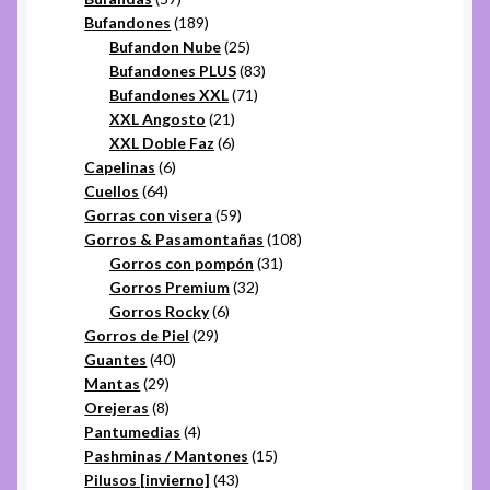
productos
189
Bufandones
189
productos
25
Bufandon Nube
25
productos
83
Bufandones PLUS
83
71
productos
Bufandones XXL
71
21
productos
XXL Angosto
21
productos
6
XXL Doble Faz
6
6
productos
Capelinas
6
64
productos
Cuellos
64
productos
59
Gorras con visera
59
productos
108
Gorros & Pasamontañas
108
31
productos
Gorros con pompón
31
32
productos
Gorros Premium
32
6
productos
Gorros Rocky
6
29
productos
Gorros de Piel
29
40
productos
Guantes
40
29
productos
Mantas
29
productos
8
Orejeras
8
productos
4
Pantumedias
4
productos
15
Pashminas / Mantones
15
43
productos
Pilusos [invierno]
43