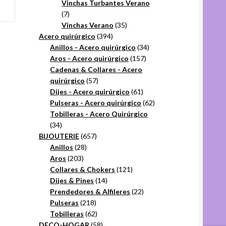
productos
Vinchas Turbantes Verano
7
7
productos
35
Vinchas Verano
35
394
productos
Acero quirúrgico
394
productos
34
Anillos - Acero quirúrgico
34
157
productos
Aros - Acero quirúrgico
157
productos
Cadenas & Collares - Acero
57
quirúrgico
57
productos
61
Dijes - Acero quirúrgico
61
productos
62
Pulseras - Acero quirúrgico
62
productos
Tobilleras - Acero Quirúrgico
34
34
productos
657
BIJOUTERIE
657
28
productos
Anillos
28
203
productos
Aros
203
productos
121
Collares & Chokers
121
14
productos
Dijes & Pines
14
productos
22
Prendedores & Alfileres
22
218
productos
Pulseras
218
productos
62
Tobilleras
62
productos
58
DECO-HOGAR
58