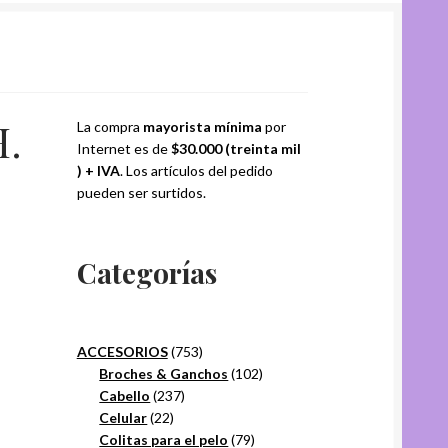
.
La compra
mayorista mínima
por
Internet es de
$30.000 (treinta mil
) + IVA
. Los artículos del pedido
pueden ser surtidos.
Categorías
753
ACCESORIOS
753
productos
102
Broches & Ganchos
102
237
productos
Cabello
237
22
productos
Celular
22
productos
79
Colitas para el pelo
79