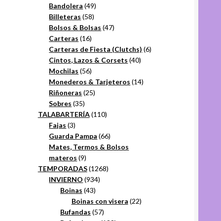
49
productos
Bandolera
49
58
productos
Billeteras
58
productos
47
Bolsos & Bolsas
47
16
productos
Carteras
16
productos
6
Carteras de Fiesta (Clutchs)
6
40
productos
Cintos, Lazos & Corsets
40
56
productos
Mochilas
56
productos
14
Monederos & Tarjeteros
14
25
productos
Riñoneras
25
35
productos
Sobres
35
productos
110
TALABARTERÍA
110
3
productos
Fajas
3
productos
66
Guarda Pampa
66
productos
Mates, Termos & Bolsos
9
materos
9
productos
1268
TEMPORADAS
1268
934
productos
INVIERNO
934
43
productos
Boinas
43
productos
22
Boinas con visera
22
57
productos
Bufandas
57