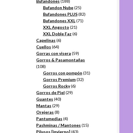
productos
188
Bufandones
188
productos
25
Bufandon Nube
25
productos
82
Bufandones PLUS
82
71
productos
Bufandones XXL
71
21
productos
XXL Angosto
21
productos
6
XXL Doble Faz
6
6
productos
Capelinas
6
64
productos
Cuellos
64
productos
59
Gorras con visera
59
productos
Gorros & Pasamontañas
108
108
productos
31
Gorros con pompón
31
32
productos
Gorros Premium
32
6
productos
Gorros Rocky
6
29
productos
Gorros de Piel
29
40
productos
Guantes
40
29
productos
Mantas
29
productos
8
Orejeras
8
productos
4
Pantumedias
4
productos
15
Pashminas / Mantones
15
43
productos
Pilusos [invierno]
43