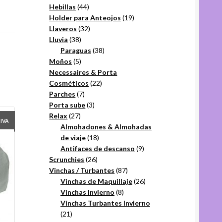
44
productos
Hebillas
44
productos
19
Holder para Anteojos
19
32
productos
Llaveros
32
38
productos
Lluvia
38
productos
38
Paraguas
38
5
productos
Moños
5
productos
Necessaires & Porta
22
Cosméticos
22
7
productos
Parches
7
productos
3
Porta sube
3
27
productos
Relax
27
+IVA
productos
Almohadones & Almohadas
18
de viaje
18
productos
9
Antifaces de descanso
9
26
productos
Scrunchies
26
productos
87
Vinchas / Turbantes
87
productos
26
Vinchas de Maquillaje
26
8
productos
Vinchas Invierno
8
productos
Vinchas Turbantes Invierno
21
21