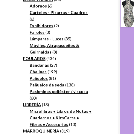
6
productos
Adornos
6
productos
Carteles - Pizarras - Cuadros
6
6
productos
2
Exhibidores
2
3
productos
Faroles
3
productos
35
Lámparas - Luces
35
productos
Móviles, Atrapasueños &
8
Guirnaldas
8
434
productos
FOULARDS
434
productos
27
Bandanas
27
productos
199
Chalinas
199
81
productos
Pañuelos
81
productos
138
Pañuelos de seda
138
productos
Pashminas poliéster / viscosa
60
60
productos
13
LIBRERÍA
13
productos
Microfibras • Libros de Notas •
Cuadernos • KitsCarta •
13
Fibras • Accesorios
13
319
productos
MARROQUINERÍA
319