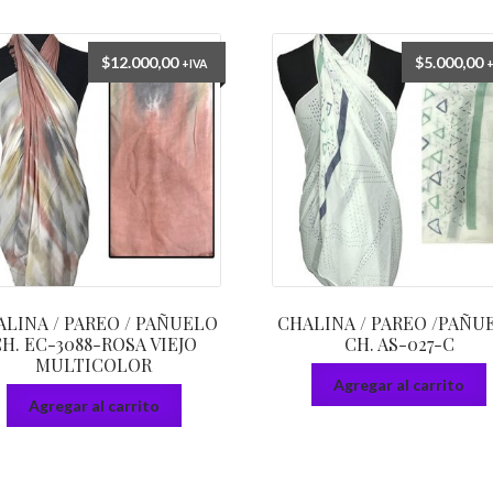
$
12.000,00
$
5.000,00
+IVA
LINA / PAREO / PAÑUELO
CHALINA / PAREO /PAÑU
H. EC-3088-ROSA VIEJO
CH. AS-027-C
MULTICOLOR
Agregar al carrito
Agregar al carrito