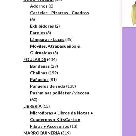
6
productos
Adornos
6
productos
Carteles - Pizarras - Cuadros
6
6
productos
2
Exhibidores
2
3
productos
Faroles
3
productos
35
Lámparas - Luces
35
productos
Móviles, Atrapasueños &
8
Guirnaldas
8
434
productos
FOULARDS
434
productos
27
Bandanas
27
productos
199
Chalinas
199
81
productos
Pañuelos
81
productos
138
Pañuelos de seda
138
productos
Pashminas poliéster / viscosa
60
60
productos
13
LIBRERÍA
13
productos
Microfibras • Libros de Notas •
Cuadernos • KitsCarta •
13
Fibras • Accesorios
13
319
productos
MARROQUINERÍA
319