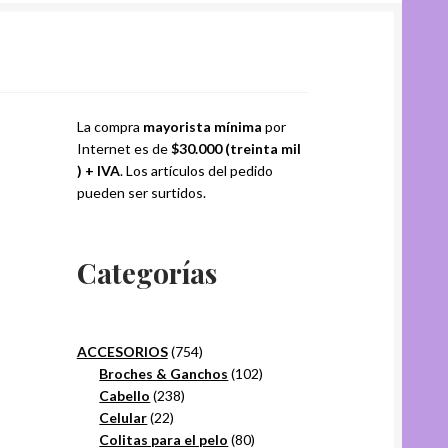
La compra
mayorista mínima
por
Internet es de
$30.000 (treinta mil
) + IVA
. Los artículos del pedido
pueden ser surtidos.
Categorías
754
ACCESORIOS
754
productos
102
Broches & Ganchos
102
238
productos
Cabello
238
22
productos
Celular
22
productos
80
Colitas para el pelo
80