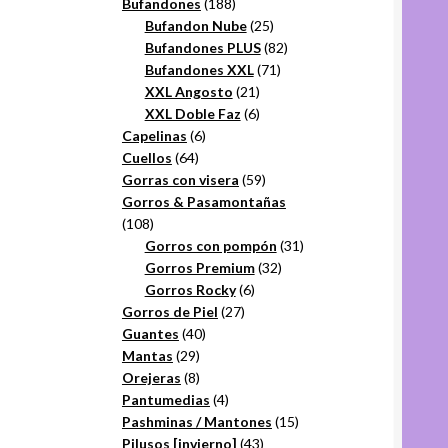
productos
188
Bufandones
188
productos
25
Bufandon Nube
25
productos
82
Bufandones PLUS
82
71
productos
Bufandones XXL
71
21
productos
XXL Angosto
21
productos
6
XXL Doble Faz
6
6
productos
Capelinas
6
64
productos
Cuellos
64
productos
59
Gorras con visera
59
productos
Gorros & Pasamontañas
108
108
productos
31
Gorros con pompón
31
32
productos
Gorros Premium
32
6
productos
Gorros Rocky
6
27
productos
Gorros de Piel
27
40
productos
Guantes
40
29
productos
Mantas
29
productos
8
Orejeras
8
productos
4
Pantumedias
4
productos
15
Pashminas / Mantones
15
43
productos
Pilusos [invierno]
43