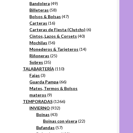
49
productos
Bandolera
49
58
productos
Billeteras
58
productos
47
Bolsos & Bolsas
47
16
productos
Carteras
16
productos
6
Carteras de Fiesta (Clutchs)
6
40
productos
Cintos, Lazos & Corsets
40
56
productos
Mochilas
56
productos
14
Monederos & Tarjeteros
14
25
productos
Riñoneras
25
35
productos
Sobres
35
productos
110
TALABARTERÍA
110
3
productos
Fajas
3
productos
66
Guarda Pampa
66
productos
Mates, Termos & Bolsos
9
materos
9
productos
1266
TEMPORADAS
1266
932
productos
INVIERNO
932
43
productos
Boinas
43
productos
22
Boinas con visera
22
57
productos
Bufandas
57