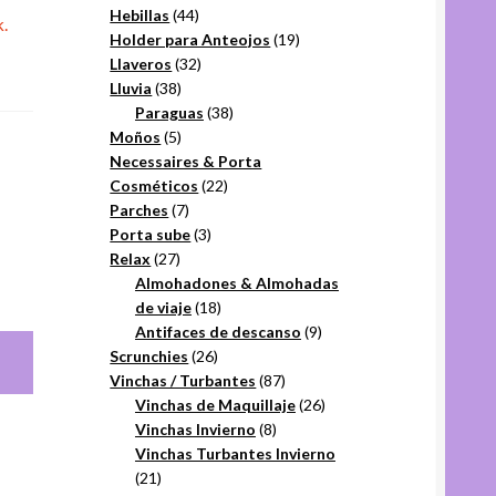
44
productos
Hebillas
44
.
productos
19
Holder para Anteojos
19
32
productos
Llaveros
32
38
productos
Lluvia
38
productos
38
Paraguas
38
5
productos
Moños
5
productos
Necessaires & Porta
22
Cosméticos
22
7
productos
Parches
7
productos
3
Porta sube
3
27
productos
Relax
27
productos
Almohadones & Almohadas
18
de viaje
18
productos
9
Antifaces de descanso
9
26
productos
Scrunchies
26
productos
87
Vinchas / Turbantes
87
productos
26
Vinchas de Maquillaje
26
8
productos
Vinchas Invierno
8
productos
Vinchas Turbantes Invierno
21
21