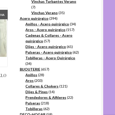
productos
Vinchas Turbantes Verano
7
7
productos
35
Vinchas Verano
35
+IVA
394
productos
Acero quirúrgico
394
productos
34
Anillos - Acero quirúrgico
34
157
productos
Aros - Acero quirúrgico
157
productos
Cadenas & Collares - Acero
57
quirúrgico
57
productos
61
Dijes - Acero quirúrgico
61
productos
62
Pulseras - Acero quirúrgico
62
productos
Tobilleras - Acero Quirúrgico
34
34
productos
657
BIJOUTERIE
657
28
productos
ELO
Anillos
28
203
productos
Aros
203
productos
121
Collares & Chokers
121
14
productos
Dijes & Pines
14
productos
22
Prendedores & Alfileres
22
218
productos
Pulseras
218
productos
62
Tobilleras
62
productos
58
DECO-HOGAR
58