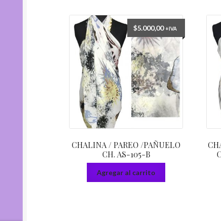
$
5.000,00
+IVA
CHALINA / PAREO /PAÑUELO
CHA
CH. AS-105-B
C
Agregar al carrito