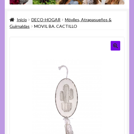
menú
Expandi
Varios
hijo
el
Inicio
DECO-HOGAR
Móviles, Atrapasueños &
menú
Expandi
Ayuda
Guirnaldas
MOVIL BA. CACTILLO
hijo
el
menú
hijo