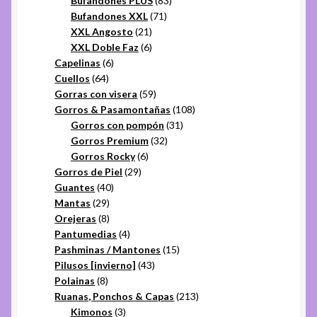
Bufandones PLUS
83
71
productos
Bufandones XXL
71
21
productos
XXL Angosto
21
productos
6
XXL Doble Faz
6
6
productos
Capelinas
6
64
productos
Cuellos
64
productos
59
Gorras con visera
59
productos
108
Gorros & Pasamontañas
108
31
productos
Gorros con pompón
31
32
productos
Gorros Premium
32
6
productos
Gorros Rocky
6
29
productos
Gorros de Piel
29
40
productos
Guantes
40
29
productos
Mantas
29
productos
8
Orejeras
8
productos
4
Pantumedias
4
productos
15
Pashminas / Mantones
15
43
productos
Pilusos [invierno]
43
8
productos
Polainas
8
productos
213
Ruanas, Ponchos & Capas
213
3
productos
Kimonos
3