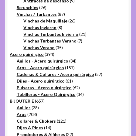
9
productos
Antifaces de descanso
9
26
productos
Scrunchies
26
productos
87
Vinchas / Turbantes
87
productos
26
Vinchas de Maquillaje
26
8
productos
Vinchas Invierno
8
productos
21
Vinchas Turbantes Invierno
21
7
productos
Vinchas Turbantes Verano
7
35
productos
Vinchas Verano
35
394
productos
Acero quirúrgico
394
productos
34
Anillos - Acero quirúrgico
34
157
productos
Aros - Acero quirúrgico
157
productos
57
Cadenas & Collares - Acero quirúrgico
57
61
productos
Dijes - Acero quirúrgico
61
productos
62
Pulseras - Acero quirúrgico
62
productos
34
Tobilleras - Acero Quirúrgico
34
657
productos
BIJOUTERIE
657
28
productos
Anillos
28
203
productos
Aros
203
productos
121
Collares & Chokers
121
14
productos
Dijes & Pines
14
productos
22
Prendedores & Alfileres
22