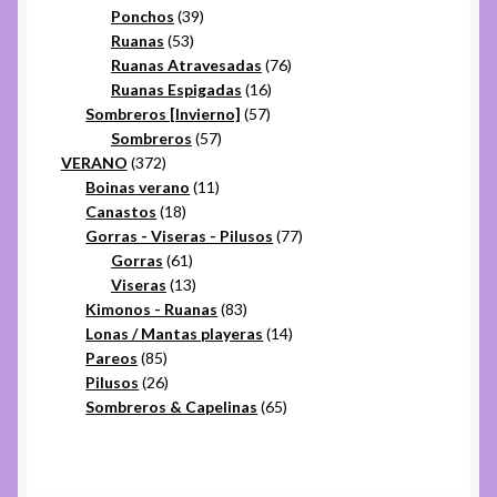
productos
39
Ponchos
39
53
productos
Ruanas
53
productos
76
Ruanas Atravesadas
76
16
productos
Ruanas Espigadas
16
57
productos
Sombreros [Invierno]
57
57
productos
Sombreros
57
372
productos
VERANO
372
productos
11
Boinas verano
11
18
productos
Canastos
18
productos
77
Gorras - Viseras - Pilusos
77
61
productos
Gorras
61
productos
13
Viseras
13
productos
83
Kimonos - Ruanas
83
productos
14
Lonas / Mantas playeras
14
85
productos
Pareos
85
productos
26
Pilusos
26
productos
65
Sombreros & Capelinas
65
productos