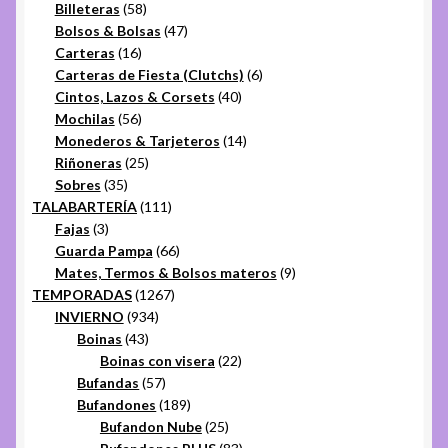
58
productos
Billeteras
58
productos
47
Bolsos & Bolsas
47
16
productos
Carteras
16
productos
6
Carteras de Fiesta (Clutchs)
6
40
productos
Cintos, Lazos & Corsets
40
56
productos
Mochilas
56
productos
14
Monederos & Tarjeteros
14
25
productos
Riñoneras
25
35
productos
Sobres
35
productos
111
TALABARTERÍA
111
3
productos
Fajas
3
productos
66
Guarda Pampa
66
productos
9
Mates, Termos & Bolsos materos
9
1267
productos
TEMPORADAS
1267
934
productos
INVIERNO
934
43
productos
Boinas
43
productos
22
Boinas con visera
22
57
productos
Bufandas
57
productos
189
Bufandones
189
productos
25
Bufandon Nube
25
productos
83