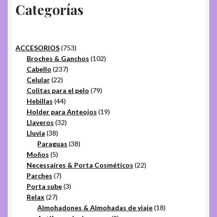
Categorías
753
ACCESORIOS
753
productos
102
Broches & Ganchos
102
237
productos
Cabello
237
22
productos
Celular
22
productos
79
Colitas para el pelo
79
44
productos
Hebillas
44
productos
19
Holder para Anteojos
19
32
productos
Llaveros
32
38
productos
Lluvia
38
productos
38
Paraguas
38
5
productos
Moños
5
productos
22
Necessaires & Porta Cosméticos
22
7
productos
Parches
7
productos
3
Porta sube
3
27
productos
Relax
27
productos
18
Almohadones & Almohadas de viaje
18