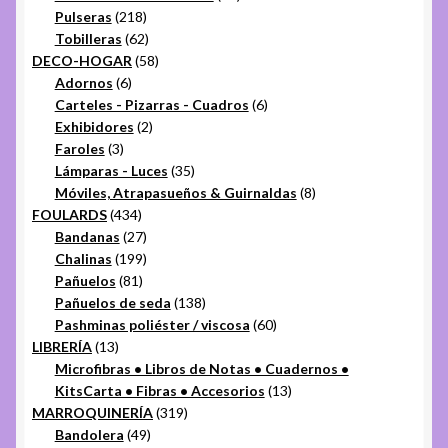
218
productos
Pulseras
218
productos
62
Tobilleras
62
productos
58
DECO-HOGAR
58
6
productos
Adornos
6
productos
6
Carteles - Pizarras - Cuadros
6
2
productos
Exhibidores
2
3
productos
Faroles
3
productos
35
Lámparas - Luces
35
productos
8
Móviles, Atrapasueños & Guirnaldas
8
434
productos
FOULARDS
434
productos
27
Bandanas
27
productos
199
Chalinas
199
81
productos
Pañuelos
81
productos
138
Pañuelos de seda
138
productos
60
Pashminas poliéster / viscosa
60
13
productos
LIBRERÍA
13
productos
Microfibras • Libros de Notas • Cuadernos •
13
KitsCarta • Fibras • Accesorios
13
319
productos
MARROQUINERÍA
319
49
productos
Bandolera
49