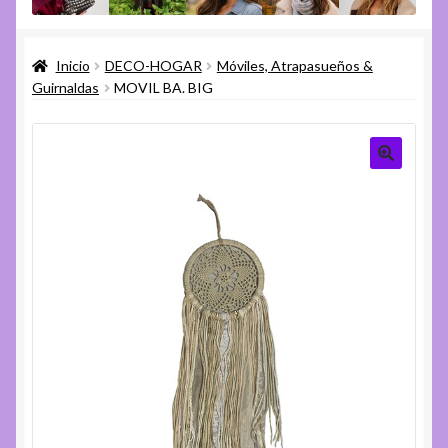
menú
Expandi
Varios
hijo
el
Inicio
DECO-HOGAR
Móviles, Atrapasueños &
menú
Expandi
Ayuda
Guirnaldas
MOVIL BA. BIG
hijo
el
menú
hijo