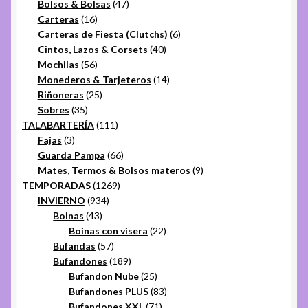
productos
47
Bolsos & Bolsas
47
16
productos
Carteras
16
productos
6
Carteras de Fiesta (Clutchs)
6
40
productos
Cintos, Lazos & Corsets
40
56
productos
Mochilas
56
productos
14
Monederos & Tarjeteros
14
25
productos
Riñoneras
25
35
productos
Sobres
35
productos
111
TALABARTERÍA
111
3
productos
Fajas
3
productos
66
Guarda Pampa
66
productos
9
Mates, Termos & Bolsos materos
9
1269
productos
TEMPORADAS
1269
934
productos
INVIERNO
934
43
productos
Boinas
43
productos
22
Boinas con visera
22
57
productos
Bufandas
57
productos
189
Bufandones
189
productos
25
Bufandon Nube
25
productos
83
Bufandones PLUS
83
71
productos
Bufandones XXL
71