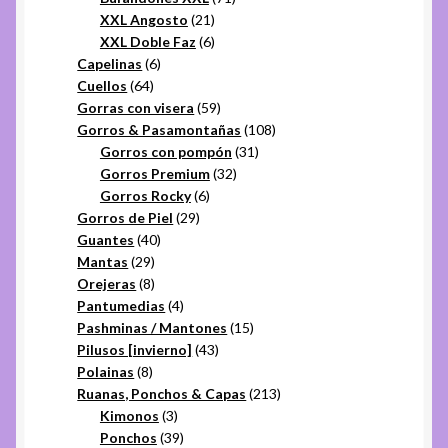
21
productos
XXL Angosto
21
productos
6
XXL Doble Faz
6
6
productos
Capelinas
6
64
productos
Cuellos
64
productos
59
Gorras con visera
59
productos
108
Gorros & Pasamontañas
108
31
productos
Gorros con pompón
31
32
productos
Gorros Premium
32
6
productos
Gorros Rocky
6
29
productos
Gorros de Piel
29
40
productos
Guantes
40
29
productos
Mantas
29
productos
8
Orejeras
8
productos
4
Pantumedias
4
productos
15
Pashminas / Mantones
15
43
productos
Pilusos [invierno]
43
8
productos
Polainas
8
productos
213
Ruanas, Ponchos & Capas
213
3
productos
Kimonos
3
productos
39
Ponchos
39