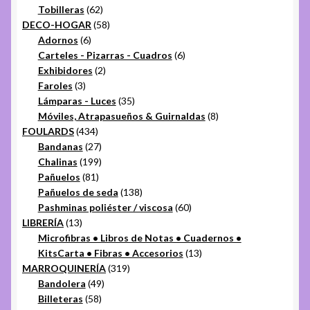
productos
62
Tobilleras
62
productos
58
DECO-HOGAR
58
6
productos
Adornos
6
productos
6
Carteles - Pizarras - Cuadros
6
2
productos
Exhibidores
2
3
productos
Faroles
3
productos
35
Lámparas - Luces
35
productos
8
Móviles, Atrapasueños & Guirnaldas
8
434
productos
FOULARDS
434
productos
27
Bandanas
27
productos
199
Chalinas
199
81
productos
Pañuelos
81
productos
138
Pañuelos de seda
138
productos
60
Pashminas poliéster / viscosa
60
13
productos
LIBRERÍA
13
productos
Microfibras • Libros de Notas • Cuadernos •
13
KitsCarta • Fibras • Accesorios
13
319
productos
MARROQUINERÍA
319
49
productos
Bandolera
49
58
productos
Billeteras
58