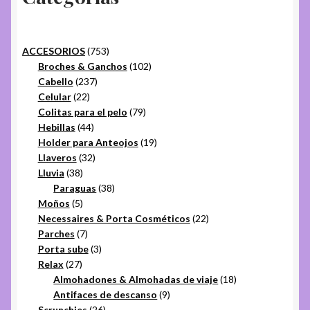
753
ACCESORIOS
753
productos
102
Broches & Ganchos
102
237
productos
Cabello
237
22
productos
Celular
22
productos
79
Colitas para el pelo
79
44
productos
Hebillas
44
productos
19
Holder para Anteojos
19
32
productos
Llaveros
32
38
productos
Lluvia
38
productos
38
Paraguas
38
5
productos
Moños
5
productos
22
Necessaires & Porta Cosméticos
22
7
productos
Parches
7
productos
3
Porta sube
3
27
productos
Relax
27
productos
18
Almohadones & Almohadas de viaje
18
9
productos
Antifaces de descanso
9
26
productos
Scrunchies
26