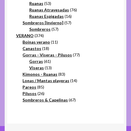
53
productos
Ruanas
53
productos
76
Ruanas Atravesadas
76
16
productos
Ruanas Espigadas
16
57
productos
Sombreros [Invierno]
57
57
productos
Sombreros
57
374
productos
VERANO
374
productos
11
Boinas verano
11
18
productos
Canastos
18
productos
77
Gorras - Viseras - Pilusos
77
61
productos
Gorras
61
productos
13
Viseras
13
productos
83
Kimonos - Ruanas
83
productos
14
Lonas / Mantas playeras
14
85
productos
Pareos
85
productos
26
Pilusos
26
productos
67
Sombreros & Capelinas
67
productos