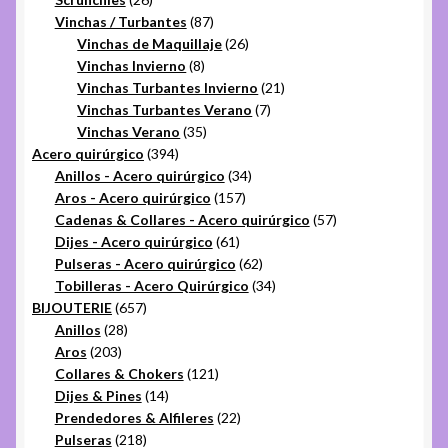
productos
87
Vinchas / Turbantes
87
productos
26
Vinchas de Maquillaje
26
8
productos
Vinchas Invierno
8
productos
21
Vinchas Turbantes Invierno
21
7
productos
Vinchas Turbantes Verano
7
35
productos
Vinchas Verano
35
394
productos
Acero quirúrgico
394
productos
34
Anillos - Acero quirúrgico
34
157
productos
Aros - Acero quirúrgico
157
productos
57
Cadenas & Collares - Acero quirúrgico
57
61
productos
Dijes - Acero quirúrgico
61
productos
62
Pulseras - Acero quirúrgico
62
productos
34
Tobilleras - Acero Quirúrgico
34
657
productos
BIJOUTERIE
657
28
productos
Anillos
28
203
productos
Aros
203
productos
121
Collares & Chokers
121
14
productos
Dijes & Pines
14
productos
22
Prendedores & Alfileres
22
218
productos
Pulseras
218