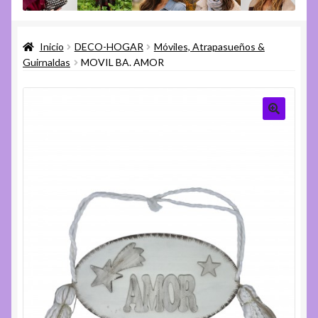
menú
Expandi
Varios
hijo
el
Inicio
DECO-HOGAR
Móviles, Atrapasueños &
menú
Expandi
Ayuda
Guirnaldas
MOVIL BA. AMOR
hijo
el
menú
hijo