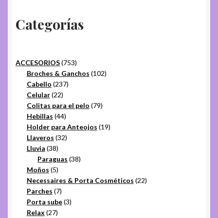
Categorías
753
ACCESORIOS
753
productos
102
Broches & Ganchos
102
237
productos
Cabello
237
22
productos
Celular
22
productos
79
Colitas para el pelo
79
44
productos
Hebillas
44
productos
19
Holder para Anteojos
19
32
productos
Llaveros
32
38
productos
Lluvia
38
productos
38
Paraguas
38
5
productos
Moños
5
productos
22
Necessaires & Porta Cosméticos
22
7
productos
Parches
7
productos
3
Porta sube
3
27
productos
Relax
27