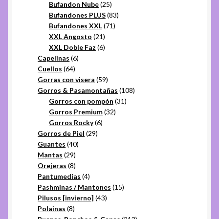
productos
25
Bufandon Nube
25
productos
83
Bufandones PLUS
83
71
productos
Bufandones XXL
71
21
productos
XXL Angosto
21
productos
6
XXL Doble Faz
6
6
productos
Capelinas
6
64
productos
Cuellos
64
productos
59
Gorras con visera
59
productos
108
Gorros & Pasamontañas
108
31
productos
Gorros con pompón
31
32
productos
Gorros Premium
32
6
productos
Gorros Rocky
6
29
productos
Gorros de Piel
29
40
productos
Guantes
40
29
productos
Mantas
29
productos
8
Orejeras
8
productos
4
Pantumedias
4
productos
15
Pashminas / Mantones
15
43
productos
Pilusos [invierno]
43
8
productos
Polainas
8
productos
213