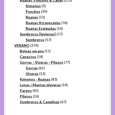
Ruanas, Ponchos & Capas
213
3
productos
Kimonos
3
productos
39
Ponchos
39
53
productos
Ruanas
53
productos
76
Ruanas Atravesadas
76
16
productos
Ruanas Espigadas
16
57
productos
Sombreros [Invierno]
57
57
productos
Sombreros
57
374
productos
VERANO
374
productos
11
Boinas verano
11
18
productos
Canastos
18
productos
77
Gorras - Viseras - Pilusos
77
61
productos
Gorras
61
productos
13
Viseras
13
productos
83
Kimonos - Ruanas
83
productos
14
Lonas / Mantas playeras
14
85
productos
Pareos
85
productos
26
Pilusos
26
productos
67
Sombreros & Capelinas
67
productos