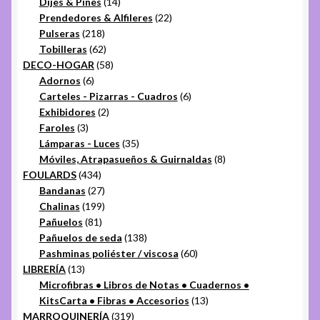
14
productos
Dijes & Pines
14
productos
22
Prendedores & Alfileres
22
218
productos
Pulseras
218
productos
62
Tobilleras
62
productos
58
DECO-HOGAR
58
6
productos
Adornos
6
productos
6
Carteles - Pizarras - Cuadros
6
2
productos
Exhibidores
2
3
productos
Faroles
3
productos
35
Lámparas - Luces
35
productos
8
Móviles, Atrapasueños & Guirnaldas
8
434
productos
FOULARDS
434
productos
27
Bandanas
27
productos
199
Chalinas
199
81
productos
Pañuelos
81
productos
138
Pañuelos de seda
138
productos
60
Pashminas poliéster / viscosa
60
13
productos
LIBRERÍA
13
productos
Microfibras • Libros de Notas • Cuadernos •
13
KitsCarta • Fibras • Accesorios
13
319
productos
MARROQUINERÍA
319