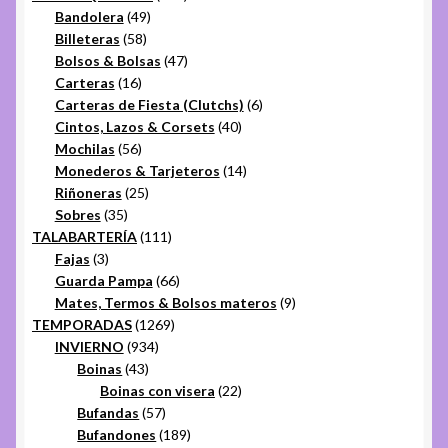
49
productos
Bandolera
49
58
productos
Billeteras
58
productos
47
Bolsos & Bolsas
47
16
productos
Carteras
16
productos
6
Carteras de Fiesta (Clutchs)
6
40
productos
Cintos, Lazos & Corsets
40
56
productos
Mochilas
56
productos
14
Monederos & Tarjeteros
14
25
productos
Riñoneras
25
35
productos
Sobres
35
productos
111
TALABARTERÍA
111
3
productos
Fajas
3
productos
66
Guarda Pampa
66
productos
9
Mates, Termos & Bolsos materos
9
1269
productos
TEMPORADAS
1269
934
productos
INVIERNO
934
43
productos
Boinas
43
productos
22
Boinas con visera
22
57
productos
Bufandas
57
productos
189
Bufandones
189