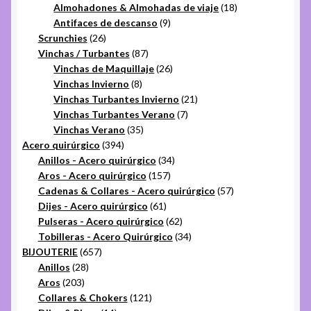
productos
18
Almohadones & Almohadas de viaje
18
9
productos
Antifaces de descanso
9
26
productos
Scrunchies
26
productos
87
Vinchas / Turbantes
87
productos
26
Vinchas de Maquillaje
26
8
productos
Vinchas Invierno
8
productos
21
Vinchas Turbantes Invierno
21
7
productos
Vinchas Turbantes Verano
7
35
productos
Vinchas Verano
35
394
productos
Acero quirúrgico
394
productos
34
Anillos - Acero quirúrgico
34
157
productos
Aros - Acero quirúrgico
157
productos
57
Cadenas & Collares - Acero quirúrgico
57
61
productos
Dijes - Acero quirúrgico
61
productos
62
Pulseras - Acero quirúrgico
62
productos
34
Tobilleras - Acero Quirúrgico
34
657
productos
BIJOUTERIE
657
28
productos
Anillos
28
203
productos
Aros
203
productos
121
Collares & Chokers
121