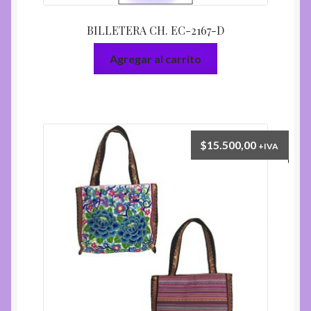
BILLETERA CH. EC-2167-D
Agregar al carrito
$
15.500,00
+IVA