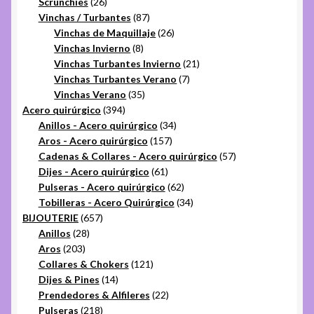
26
productos
Scrunchies
26
productos
87
Vinchas / Turbantes
87
productos
26
Vinchas de Maquillaje
26
8
productos
Vinchas Invierno
8
productos
21
Vinchas Turbantes Invierno
21
7
productos
Vinchas Turbantes Verano
7
35
productos
Vinchas Verano
35
394
productos
Acero quirúrgico
394
productos
34
Anillos - Acero quirúrgico
34
157
productos
Aros - Acero quirúrgico
157
productos
57
Cadenas & Collares - Acero quirúrgico
57
61
productos
Dijes - Acero quirúrgico
61
productos
62
Pulseras - Acero quirúrgico
62
productos
34
Tobilleras - Acero Quirúrgico
34
657
productos
BIJOUTERIE
657
28
productos
Anillos
28
203
productos
Aros
203
productos
121
Collares & Chokers
121
14
productos
Dijes & Pines
14
productos
22
Prendedores & Alfileres
22
218
productos
Pulseras
218