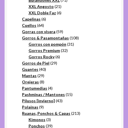
Bufandones XXL
71
21
productos
XXL Angosto
21
productos
6
XXL Doble Faz
6
6
productos
Capelinas
6
64
productos
Cuellos
64
productos
59
Gorras con visera
59
productos
108
Gorros & Pasamontañas
108
31
productos
Gorros con pompón
31
32
productos
Gorros Premium
32
6
productos
Gorros Rocky
6
29
productos
Gorros de Piel
29
40
productos
Guantes
40
29
productos
Mantas
29
productos
8
Orejeras
8
productos
4
Pantumedias
4
productos
15
Pashminas / Mantones
15
43
productos
Pilusos [invierno]
43
9
productos
Polainas
9
productos
213
Ruanas, Ponchos & Capas
213
3
productos
Kimonos
3
productos
39
Ponchos
39