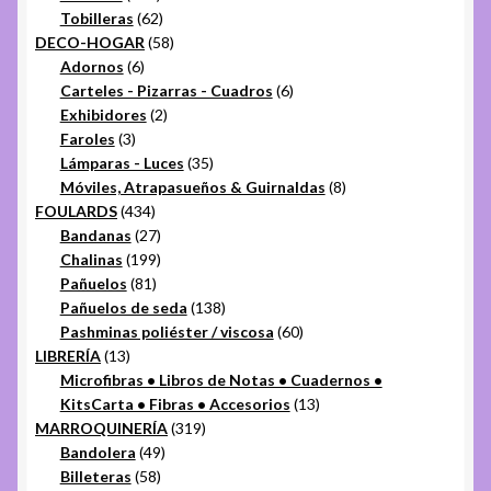
productos
62
Tobilleras
62
productos
58
DECO-HOGAR
58
6
productos
Adornos
6
productos
6
Carteles - Pizarras - Cuadros
6
2
productos
Exhibidores
2
3
productos
Faroles
3
productos
35
Lámparas - Luces
35
productos
8
Móviles, Atrapasueños & Guirnaldas
8
434
productos
FOULARDS
434
productos
27
Bandanas
27
productos
199
Chalinas
199
81
productos
Pañuelos
81
productos
138
Pañuelos de seda
138
productos
60
Pashminas poliéster / viscosa
60
13
productos
LIBRERÍA
13
productos
Microfibras • Libros de Notas • Cuadernos •
13
KitsCarta • Fibras • Accesorios
13
319
productos
MARROQUINERÍA
319
49
productos
Bandolera
49
58
productos
Billeteras
58