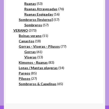
53
productos
Ruanas
53
productos
76
Ruanas Atravesadas
76
16
productos
Ruanas Espigadas
16
57
productos
Sombreros [Invierno]
57
57
productos
Sombreros
57
373
productos
VERANO
373
productos
11
Boinas verano
11
18
productos
Canastos
18
productos
77
Gorras - Viseras - Pilusos
77
61
productos
Gorras
61
productos
13
Viseras
13
productos
83
Kimonos - Ruanas
83
productos
14
Lonas / Mantas playeras
14
85
productos
Pareos
85
productos
27
Pilusos
27
productos
65
Sombreros & Capelinas
65
productos