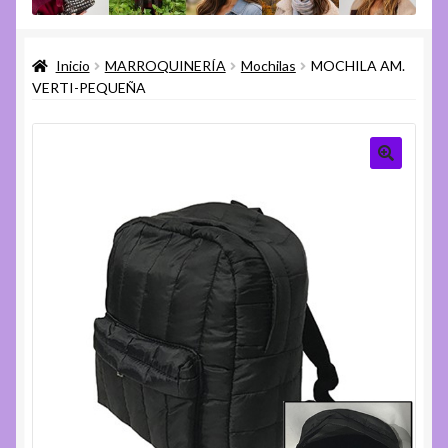
menú
Expandi
Varios
hijo
el
Inicio
MARROQUINERÍA
Mochilas
MOCHILA AM.
menú
Expandi
Ayuda
VERTI-PEQUEÑA
hijo
el
menú
hijo