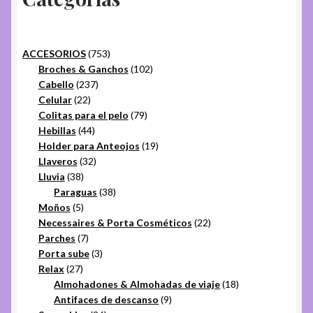
753
ACCESORIOS
753
productos
102
Broches & Ganchos
102
237
productos
Cabello
237
22
productos
Celular
22
productos
79
Colitas para el pelo
79
44
productos
Hebillas
44
productos
19
Holder para Anteojos
19
32
productos
Llaveros
32
38
productos
Lluvia
38
productos
38
Paraguas
38
5
productos
Moños
5
productos
22
Necessaires & Porta Cosméticos
22
7
productos
Parches
7
productos
3
Porta sube
3
27
productos
Relax
27
productos
18
Almohadones & Almohadas de viaje
18
9
productos
Antifaces de descanso
9