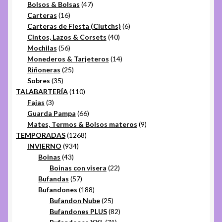
productos
47
Bolsos & Bolsas
47
16
productos
Carteras
16
productos
6
Carteras de Fiesta (Clutchs)
6
40
productos
Cintos, Lazos & Corsets
40
56
productos
Mochilas
56
productos
14
Monederos & Tarjeteros
14
25
productos
Riñoneras
25
35
productos
Sobres
35
productos
110
TALABARTERÍA
110
3
productos
Fajas
3
productos
66
Guarda Pampa
66
productos
9
Mates, Termos & Bolsos materos
9
1268
productos
TEMPORADAS
1268
934
productos
INVIERNO
934
43
productos
Boinas
43
productos
22
Boinas con visera
22
57
productos
Bufandas
57
productos
188
Bufandones
188
productos
25
Bufandon Nube
25
productos
82
Bufandones PLUS
82
71
productos