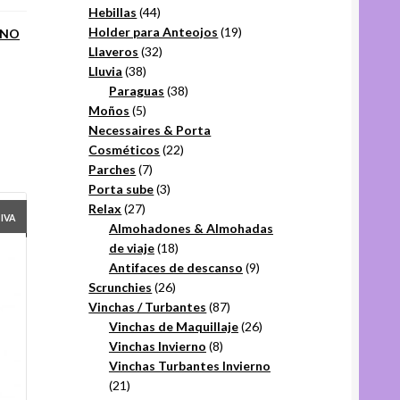
44
productos
Hebillas
44
productos
19
Holder para Anteojos
19
ANO
32
productos
Llaveros
32
38
productos
Lluvia
38
productos
38
Paraguas
38
5
productos
Moños
5
productos
Necessaires & Porta
22
Cosméticos
22
7
productos
Parches
7
productos
3
Porta sube
3
27
productos
Relax
27
+IVA
productos
Almohadones & Almohadas
18
de viaje
18
productos
9
Antifaces de descanso
9
26
productos
Scrunchies
26
productos
87
Vinchas / Turbantes
87
productos
26
Vinchas de Maquillaje
26
8
productos
Vinchas Invierno
8
productos
Vinchas Turbantes Invierno
21
21