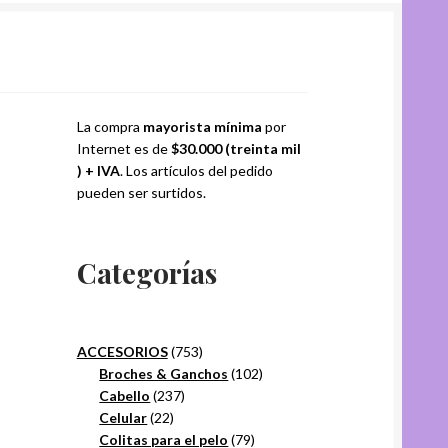
La compra
mayorista mínima
por
Internet es de
$30.000 (treinta mil
) + IVA
. Los artículos del pedido
pueden ser surtidos.
Categorías
753
ACCESORIOS
753
productos
102
Broches & Ganchos
102
237
productos
Cabello
237
22
productos
Celular
22
productos
79
Colitas para el pelo
79