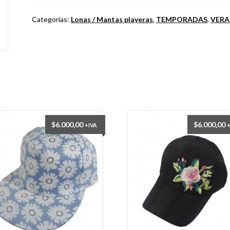
Categorías:
Lonas / Mantas playeras
,
TEMPORADAS
,
VER
$
6.000,00
$
6.000,00
+IVA