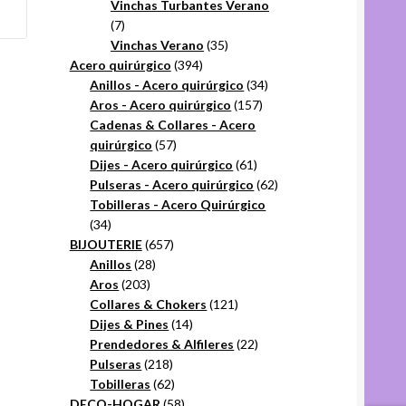
productos
Vinchas Turbantes Verano
7
7
productos
35
Vinchas Verano
35
394
productos
Acero quirúrgico
394
productos
34
Anillos - Acero quirúrgico
34
157
productos
Aros - Acero quirúrgico
157
productos
Cadenas & Collares - Acero
57
quirúrgico
57
productos
61
Dijes - Acero quirúrgico
61
productos
62
Pulseras - Acero quirúrgico
62
productos
Tobilleras - Acero Quirúrgico
34
34
productos
657
BIJOUTERIE
657
28
productos
Anillos
28
203
productos
Aros
203
productos
121
Collares & Chokers
121
14
productos
Dijes & Pines
14
productos
22
Prendedores & Alfileres
22
218
productos
Pulseras
218
productos
62
Tobilleras
62
productos
58
DECO-HOGAR
58