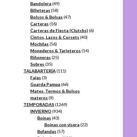
49
productos
Bandolera
49
58
productos
Billeteras
58
productos
47
Bolsos & Bolsas
47
16
productos
Carteras
16
productos
6
Carteras de Fiesta (Clutchs)
6
40
productos
Cintos, Lazos & Corsets
40
56
productos
Mochilas
56
productos
14
Monederos & Tarjeteros
14
25
productos
Riñoneras
25
35
productos
Sobres
35
productos
111
TALABARTERÍA
111
3
productos
Fajas
3
productos
66
Guarda Pampa
66
productos
Mates, Termos & Bolsos
9
materos
9
productos
1269
TEMPORADAS
1269
934
productos
INVIERNO
934
43
productos
Boinas
43
productos
22
Boinas con visera
22
57
productos
Bufandas
57