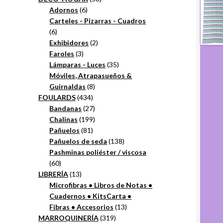
6
productos
Adornos
6
productos
Carteles - Pizarras - Cuadros
6
6
productos
2
Exhibidores
2
3
productos
Faroles
3
productos
35
Lámparas - Luces
35
productos
Móviles, Atrapasueños &
8
Guirnaldas
8
434
productos
FOULARDS
434
productos
27
Bandanas
27
productos
199
Chalinas
199
81
productos
Pañuelos
81
productos
138
Pañuelos de seda
138
productos
Pashminas poliéster / viscosa
60
60
productos
13
LIBRERÍA
13
productos
Microfibras • Libros de Notas •
Cuadernos • KitsCarta •
13
Fibras • Accesorios
13
319
productos
MARROQUINERÍA
319