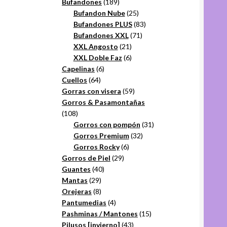
productos
189
Bufandones
189
productos
25
Bufandon Nube
25
productos
83
Bufandones PLUS
83
71
productos
Bufandones XXL
71
21
productos
XXL Angosto
21
productos
6
XXL Doble Faz
6
6
productos
Capelinas
6
64
productos
Cuellos
64
productos
59
Gorras con visera
59
productos
Gorros & Pasamontañas
108
108
productos
31
Gorros con pompón
31
32
productos
Gorros Premium
32
6
productos
Gorros Rocky
6
29
productos
Gorros de Piel
29
40
productos
Guantes
40
29
productos
Mantas
29
productos
8
Orejeras
8
productos
4
Pantumedias
4
productos
15
Pashminas / Mantones
15
43
productos
Pilusos [invierno]
43