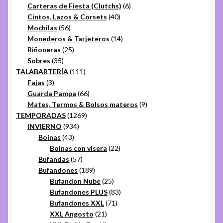
productos
6
Carteras de Fiesta (Clutchs)
6
40
productos
Cintos, Lazos & Corsets
40
56
productos
Mochilas
56
productos
14
Monederos & Tarjeteros
14
25
productos
Riñoneras
25
35
productos
Sobres
35
productos
111
TALABARTERÍA
111
3
productos
Fajas
3
productos
66
Guarda Pampa
66
productos
9
Mates, Termos & Bolsos materos
9
1269
productos
TEMPORADAS
1269
934
productos
INVIERNO
934
43
productos
Boinas
43
productos
22
Boinas con visera
22
57
productos
Bufandas
57
productos
189
Bufandones
189
productos
25
Bufandon Nube
25
productos
83
Bufandones PLUS
83
71
productos
Bufandones XXL
71
21
productos
XXL Angosto
21