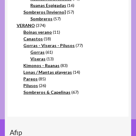
16
productos
Ruanas Espigadas
16
57
productos
Sombreros [Invierno]
57
57
productos
Sombreros
57
374
productos
VERANO
374
productos
11
Boinas verano
11
18
productos
Canastos
18
productos
77
Gorras - Viseras - Pilusos
77
61
productos
Gorras
61
productos
13
Viseras
13
productos
83
Kimonos - Ruanas
83
productos
14
Lonas / Mantas playeras
14
85
productos
Pareos
85
productos
26
Pilusos
26
productos
67
Sombreros & Capelinas
67
productos
Afip