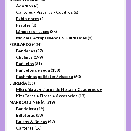
6
productos
Adornos
6
productos
6
Carteles - Pizarras - Cuadros
6
2
productos
Exhibidores
2
3
productos
Faroles
3
productos
35
Lámparas - Luces
35
productos
8
Móviles, Atrapasueños & Guirnaldas
8
434
productos
FOULARDS
434
productos
27
Bandanas
27
productos
199
Chalinas
199
81
productos
Pañuelos
81
productos
138
Pañuelos de seda
138
productos
60
Pashminas poliéster / viscosa
60
13
productos
LIBRERÍA
13
productos
Microfibras • Libros de Notas • Cuadernos •
13
KitsCarta • Fibras • Accesorios
13
319
productos
MARROQUINERÍA
319
49
productos
Bandolera
49
58
productos
Billeteras
58
productos
47
Bolsos & Bolsas
47
16
productos
Carteras
16