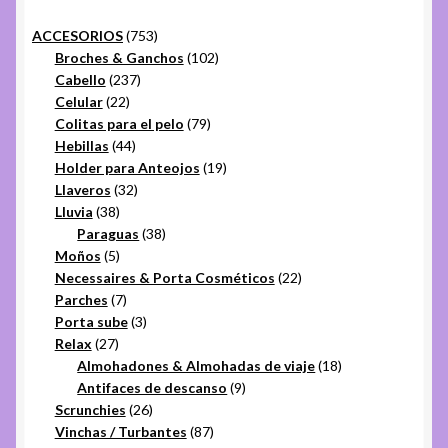
753
ACCESORIOS
753
productos
102
Broches & Ganchos
102
237
productos
Cabello
237
22
productos
Celular
22
productos
79
Colitas para el pelo
79
44
productos
Hebillas
44
productos
19
Holder para Anteojos
19
32
productos
Llaveros
32
38
productos
Lluvia
38
productos
38
Paraguas
38
5
productos
Moños
5
productos
22
Necessaires & Porta Cosméticos
22
7
productos
Parches
7
productos
3
Porta sube
3
27
productos
Relax
27
productos
18
Almohadones & Almohadas de viaje
18
9
productos
Antifaces de descanso
9
26
productos
Scrunchies
26
productos
87
Vinchas / Turbantes
87