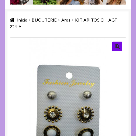
menú
Expandi
Varios
hijo
el
Inicio
BIJOUTERIE
Aros
KIT ARITOS CH. AGF-
menú
Expandi
Ayuda
224-A
hijo
el
menú
hijo