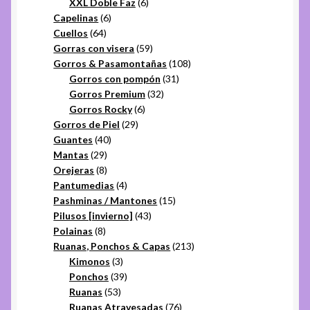
productos
6
XXL Doble Faz
6
6
productos
Capelinas
6
64
productos
Cuellos
64
productos
59
Gorras con visera
59
productos
108
Gorros & Pasamontañas
108
31
productos
Gorros con pompón
31
32
productos
Gorros Premium
32
6
productos
Gorros Rocky
6
29
productos
Gorros de Piel
29
40
productos
Guantes
40
29
productos
Mantas
29
productos
8
Orejeras
8
productos
4
Pantumedias
4
productos
15
Pashminas / Mantones
15
43
productos
Pilusos [invierno]
43
8
productos
Polainas
8
productos
213
Ruanas, Ponchos & Capas
213
3
productos
Kimonos
3
productos
39
Ponchos
39
53
productos
Ruanas
53
productos
76
Ruanas Atravesadas
76