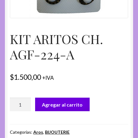
KIT ARITOS CH.
AGF-224-A
$
1.500,00
+IVA
KIT
Agregar al carrito
ARITOS
CH.
AGF-
224-
Categorías:
Aros
,
BIJOUTERIE