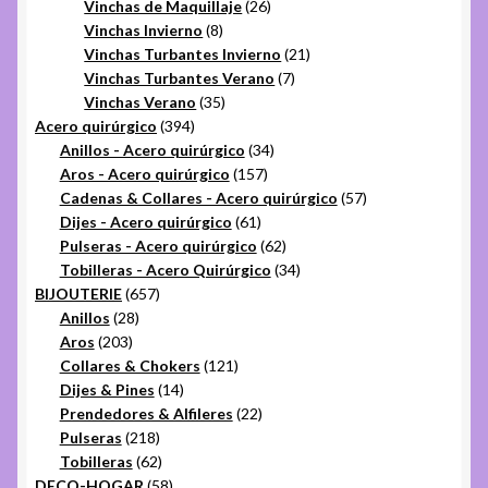
productos
26
Vinchas de Maquillaje
26
8
productos
Vinchas Invierno
8
productos
21
Vinchas Turbantes Invierno
21
7
productos
Vinchas Turbantes Verano
7
35
productos
Vinchas Verano
35
394
productos
Acero quirúrgico
394
productos
34
Anillos - Acero quirúrgico
34
157
productos
Aros - Acero quirúrgico
157
productos
57
Cadenas & Collares - Acero quirúrgico
57
61
productos
Dijes - Acero quirúrgico
61
productos
62
Pulseras - Acero quirúrgico
62
productos
34
Tobilleras - Acero Quirúrgico
34
657
productos
BIJOUTERIE
657
28
productos
Anillos
28
203
productos
Aros
203
productos
121
Collares & Chokers
121
14
productos
Dijes & Pines
14
productos
22
Prendedores & Alfileres
22
218
productos
Pulseras
218
productos
62
Tobilleras
62
productos
58
DECO-HOGAR
58