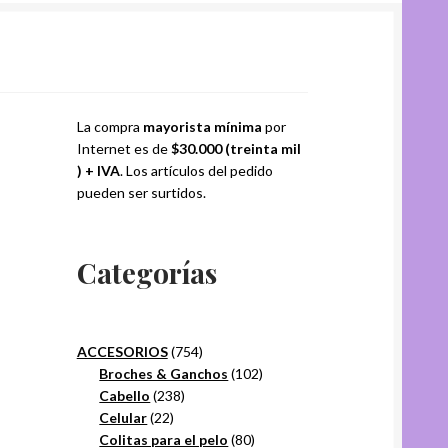
La compra
mayorista mínima
por
Internet es de
$30.000 (treinta mil
) + IVA
. Los artículos del pedido
pueden ser surtidos.
Categorías
754
ACCESORIOS
754
productos
102
Broches & Ganchos
102
238
productos
Cabello
238
22
productos
Celular
22
productos
80
Colitas para el pelo
80