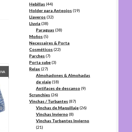
44
productos
Hebillas
44
productos
19
Holder para Anteojos
19
32
productos
Llaveros
32
38
productos
Lluvia
38
productos
38
Paraguas
38
5
productos
Moños
5
productos
Necessaires & Porta
22
Cosméticos
22
7
productos
Parches
7
productos
3
Porta sube
3
27
productos
Relax
27
+IVA
productos
Almohadones & Almohadas
18
de viaje
18
productos
9
Antifaces de descanso
9
26
productos
Scrunchies
26
productos
87
Vinchas / Turbantes
87
productos
26
Vinchas de Maquillaje
26
8
productos
Vinchas Invierno
8
productos
Vinchas Turbantes Invierno
21
21