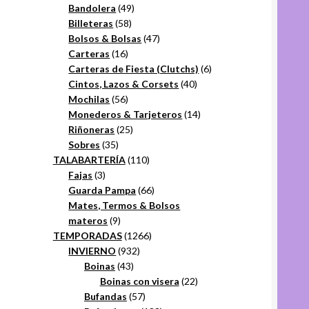
49
productos
Bandolera
49
58
productos
Billeteras
58
productos
47
Bolsos & Bolsas
47
16
productos
Carteras
16
productos
6
Carteras de Fiesta (Clutchs)
6
40
productos
Cintos, Lazos & Corsets
40
56
productos
Mochilas
56
productos
14
Monederos & Tarjeteros
14
25
productos
Riñoneras
25
35
productos
Sobres
35
productos
110
TALABARTERÍA
110
3
productos
Fajas
3
productos
66
Guarda Pampa
66
productos
Mates, Termos & Bolsos
9
materos
9
productos
1266
TEMPORADAS
1266
932
productos
INVIERNO
932
43
productos
Boinas
43
productos
22
Boinas con visera
22
57
productos
Bufandas
57