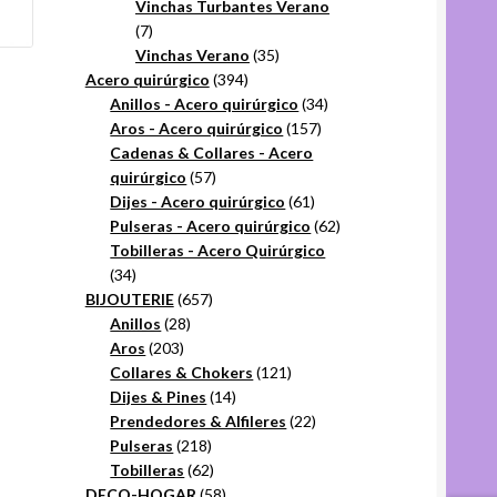
productos
Vinchas Turbantes Verano
7
7
productos
35
Vinchas Verano
35
394
productos
Acero quirúrgico
394
productos
34
Anillos - Acero quirúrgico
34
157
productos
Aros - Acero quirúrgico
157
productos
Cadenas & Collares - Acero
57
quirúrgico
57
productos
61
Dijes - Acero quirúrgico
61
productos
62
Pulseras - Acero quirúrgico
62
productos
Tobilleras - Acero Quirúrgico
34
34
productos
657
BIJOUTERIE
657
28
productos
Anillos
28
203
productos
Aros
203
productos
121
Collares & Chokers
121
14
productos
Dijes & Pines
14
productos
22
Prendedores & Alfileres
22
218
productos
Pulseras
218
productos
62
Tobilleras
62
productos
58
DECO-HOGAR
58