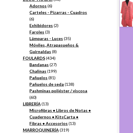
6
productos
Adornos
6
productos
Carteles - Pizarras - Cuadros
6
6
productos
2
Exhibidores
2
3
productos
Faroles
3
productos
35
Lámparas - Luces
35
productos
Móviles, Atrapasueños &
8
Guirnaldas
8
434
productos
FOULARDS
434
productos
27
Bandanas
27
productos
199
Chalinas
199
81
productos
Pañuelos
81
productos
138
Pañuelos de seda
138
productos
Pashminas poliéster / viscosa
60
60
productos
13
LIBRERÍA
13
productos
Microfibras • Libros de Notas •
Cuadernos • KitsCarta •
13
Fibras • Accesorios
13
319
productos
MARROQUINERÍA
319