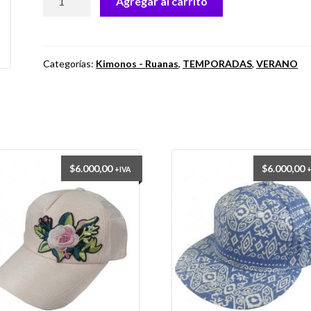
Agregar al carrito
FA.
DUBU
cantidad
Categorías:
Kimonos - Ruanas
,
TEMPORADAS
,
VERANO
$
6.000,00
$
6.000,00
+IVA