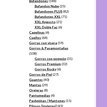
productos
188
Bufandones
188
productos
25
Bufandon Nube
25
productos
82
Bufandones PLUS
82
71
productos
Bufandones XXL
71
21
productos
XXL Angosto
21
productos
6
XXL Doble Faz
6
6
productos
Capelinas
6
64
productos
Cuellos
64
productos
59
Gorras con visera
59
productos
Gorros & Pasamontañas
108
108
productos
31
Gorros con pompón
31
32
productos
Gorros Premium
32
6
productos
Gorros Rocky
6
27
productos
Gorros de Piel
27
40
productos
Guantes
40
29
productos
Mantas
29
productos
8
Orejeras
8
productos
4
Pantumedias
4
productos
15
Pashminas / Mantones
15
43
productos
Pilusos [invierno]
43