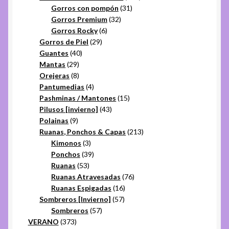
31
productos
Gorros con pompón
31
32
productos
Gorros Premium
32
6
productos
Gorros Rocky
6
29
productos
Gorros de Piel
29
40
productos
Guantes
40
29
productos
Mantas
29
productos
8
Orejeras
8
productos
4
Pantumedias
4
productos
15
Pashminas / Mantones
15
43
productos
Pilusos [invierno]
43
9
productos
Polainas
9
productos
213
Ruanas, Ponchos & Capas
213
3
productos
Kimonos
3
productos
39
Ponchos
39
53
productos
Ruanas
53
productos
76
Ruanas Atravesadas
76
16
productos
Ruanas Espigadas
16
57
productos
Sombreros [Invierno]
57
57
productos
Sombreros
57
373
productos
VERANO
373