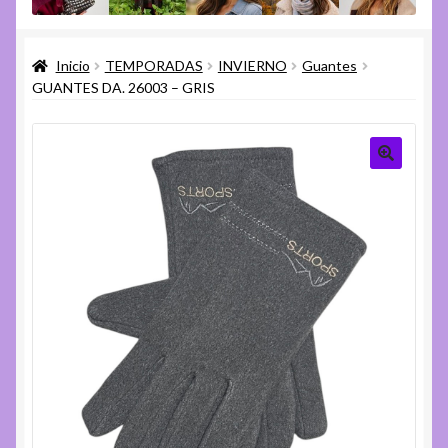
menú
Expandi
Varios
hijo
el
Inicio
TEMPORADAS
INVIERNO
Guantes
menú
Expandi
Ayuda
GUANTES DA. 26003 – GRIS
hijo
el
menú
hijo