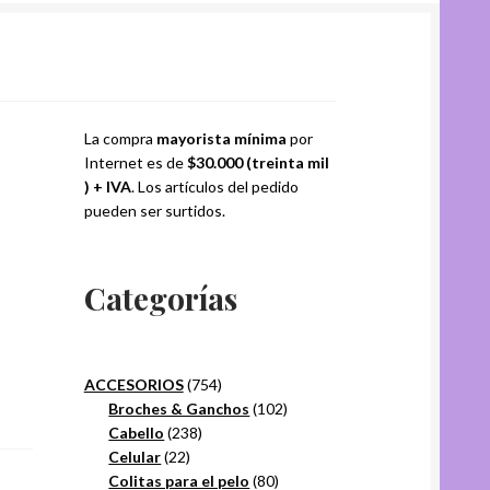
La compra
mayorista mínima
por
Internet es de
$30.000 (treinta mil
) + IVA
. Los artículos del pedido
pueden ser surtidos.
Categorías
754
ACCESORIOS
754
productos
102
Broches & Ganchos
102
238
productos
Cabello
238
22
productos
Celular
22
productos
80
Colitas para el pelo
80