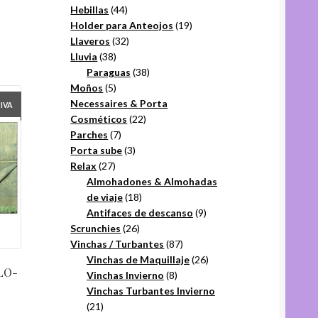
44
productos
Hebillas
44
productos
19
Holder para Anteojos
19
32
productos
Llaveros
32
38
productos
Lluvia
38
productos
38
Paraguas
38
5
productos
Moños
5
productos
Necessaires & Porta
+IVA
22
Cosméticos
22
7
productos
Parches
7
productos
3
Porta sube
3
27
productos
Relax
27
productos
Almohadones & Almohadas
18
de viaje
18
productos
9
Antifaces de descanso
9
26
productos
Scrunchies
26
productos
87
Vinchas / Turbantes
87
productos
26
Vinchas de Maquillaje
26
LO-
8
productos
Vinchas Invierno
8
productos
Vinchas Turbantes Invierno
21
21