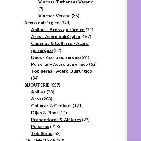
productos
Vinchas Turbantes Verano
7
7
productos
35
Vinchas Verano
35
394
productos
Acero quirúrgico
394
productos
34
Anillos - Acero quirúrgico
34
157
productos
Aros - Acero quirúrgico
157
productos
Cadenas & Collares - Acero
57
quirúrgico
57
productos
61
Dijes - Acero quirúrgico
61
productos
62
Pulseras - Acero quirúrgico
62
productos
Tobilleras - Acero Quirúrgico
34
34
productos
657
BIJOUTERIE
657
28
productos
Anillos
28
203
productos
Aros
203
productos
121
Collares & Chokers
121
14
productos
Dijes & Pines
14
productos
22
Prendedores & Alfileres
22
218
productos
Pulseras
218
productos
62
Tobilleras
62
productos
58
DECO-HOGAR
58