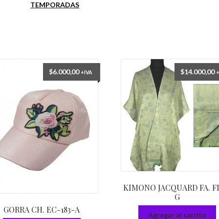
TEMPORADAS
$
6.000,00
$
14.000,00
+IVA
KIMONO JACQUARD FA. F
G
GORRA CH. EC-183-A
Agregar al carrito