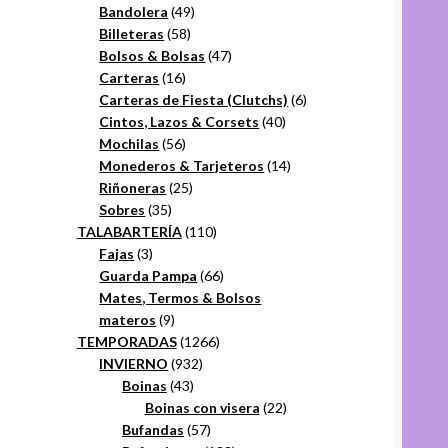
49
productos
Bandolera
49
58
productos
Billeteras
58
productos
47
Bolsos & Bolsas
47
16
productos
Carteras
16
productos
6
Carteras de Fiesta (Clutchs)
6
40
productos
Cintos, Lazos & Corsets
40
56
productos
Mochilas
56
productos
14
Monederos & Tarjeteros
14
25
productos
Riñoneras
25
35
productos
Sobres
35
productos
110
TALABARTERÍA
110
3
productos
Fajas
3
productos
66
Guarda Pampa
66
productos
Mates, Termos & Bolsos
9
materos
9
productos
1266
TEMPORADAS
1266
932
productos
INVIERNO
932
43
productos
Boinas
43
productos
22
Boinas con visera
22
57
productos
Bufandas
57