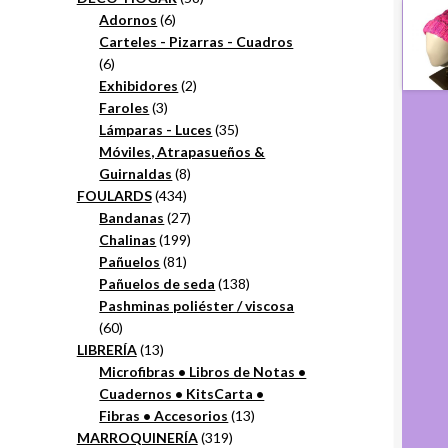
6
productos
Adornos
6
productos
Carteles - Pizarras - Cuadros
6
6
productos
2
Exhibidores
2
3
productos
Faroles
3
productos
35
Lámparas - Luces
35
productos
Móviles, Atrapasueños &
8
Guirnaldas
8
434
productos
FOULARDS
434
productos
27
Bandanas
27
productos
199
Chalinas
199
81
productos
Pañuelos
81
productos
138
Pañuelos de seda
138
productos
Pashminas poliéster / viscosa
60
60
productos
13
LIBRERÍA
13
productos
Microfibras • Libros de Notas •
Cuadernos • KitsCarta •
13
Fibras • Accesorios
13
319
productos
MARROQUINERÍA
319