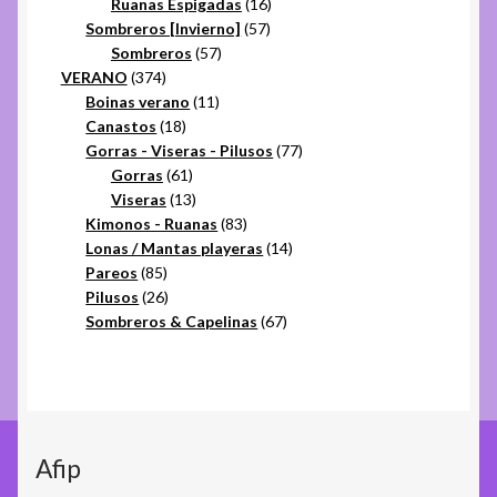
16
productos
Ruanas Espigadas
16
57
productos
Sombreros [Invierno]
57
57
productos
Sombreros
57
374
productos
VERANO
374
productos
11
Boinas verano
11
18
productos
Canastos
18
productos
77
Gorras - Viseras - Pilusos
77
61
productos
Gorras
61
productos
13
Viseras
13
productos
83
Kimonos - Ruanas
83
productos
14
Lonas / Mantas playeras
14
85
productos
Pareos
85
productos
26
Pilusos
26
productos
67
Sombreros & Capelinas
67
productos
Afip