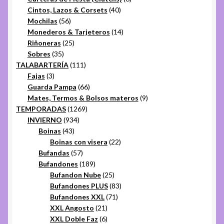
40
productos
Cintos, Lazos & Corsets
40
56
productos
Mochilas
56
productos
14
Monederos & Tarjeteros
14
25
productos
Riñoneras
25
35
productos
Sobres
35
productos
111
TALABARTERÍA
111
3
productos
Fajas
3
productos
66
Guarda Pampa
66
productos
9
Mates, Termos & Bolsos materos
9
1269
productos
TEMPORADAS
1269
934
productos
INVIERNO
934
43
productos
Boinas
43
productos
22
Boinas con visera
22
57
productos
Bufandas
57
productos
189
Bufandones
189
productos
25
Bufandon Nube
25
productos
83
Bufandones PLUS
83
71
productos
Bufandones XXL
71
21
productos
XXL Angosto
21
productos
6
XXL Doble Faz
6