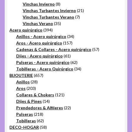
8
productos
Vinchas Invierno
8
productos
21
Vinchas Turbantes Invierno
21
7
productos
Vinchas Turbantes Verano
7
35
productos
Vinchas Verano
35
394
productos
Acero quirúrgico
394
productos
34
Anillos - Acero quirúrgico
34
157
productos
Aros - Acero quirúrgico
157
productos
57
Cadenas & Collares - Acero quirúrgico
57
61
productos
Dijes - Acero quirúrgico
61
productos
62
Pulseras - Acero quirúrgico
62
productos
34
Tobilleras - Acero Quirúrgico
34
657
productos
BIJOUTERIE
657
28
productos
Anillos
28
203
productos
Aros
203
productos
121
Collares & Chokers
121
14
productos
Dijes & Pines
14
productos
22
Prendedores & Alfileres
22
218
productos
Pulseras
218
productos
62
Tobilleras
62
productos
58
DECO-HOGAR
58