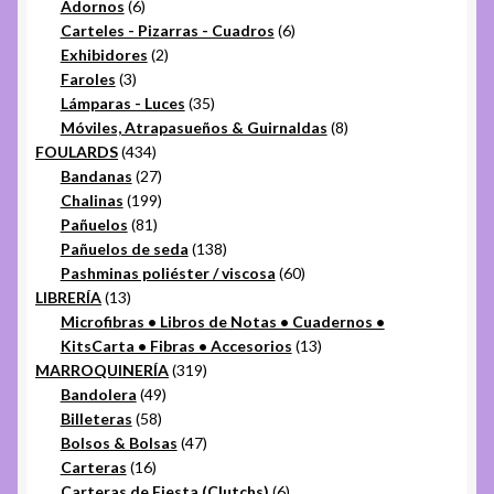
6
productos
Adornos
6
productos
6
Carteles - Pizarras - Cuadros
6
2
productos
Exhibidores
2
3
productos
Faroles
3
productos
35
Lámparas - Luces
35
productos
8
Móviles, Atrapasueños & Guirnaldas
8
434
productos
FOULARDS
434
productos
27
Bandanas
27
productos
199
Chalinas
199
81
productos
Pañuelos
81
productos
138
Pañuelos de seda
138
productos
60
Pashminas poliéster / viscosa
60
13
productos
LIBRERÍA
13
productos
Microfibras • Libros de Notas • Cuadernos •
13
KitsCarta • Fibras • Accesorios
13
319
productos
MARROQUINERÍA
319
49
productos
Bandolera
49
58
productos
Billeteras
58
productos
47
Bolsos & Bolsas
47
16
productos
Carteras
16
productos
6
Carteras de Fiesta (Clutchs)
6