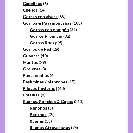
6
productos
Capelinas
6
64
productos
Cuellos
64
productos
59
Gorras con visera
59
productos
108
Gorros & Pasamontañas
108
31
productos
Gorros con pompón
31
32
productos
Gorros Premium
32
6
productos
Gorros Rocky
6
29
productos
Gorros de Piel
29
40
productos
Guantes
40
29
productos
Mantas
29
productos
8
Orejeras
8
productos
4
Pantumedias
4
productos
15
Pashminas / Mantones
15
43
productos
Pilusos [invierno]
43
8
productos
Polainas
8
productos
213
Ruanas, Ponchos & Capas
213
3
productos
Kimonos
3
productos
39
Ponchos
39
53
productos
Ruanas
53
productos
76
Ruanas Atravesadas
76