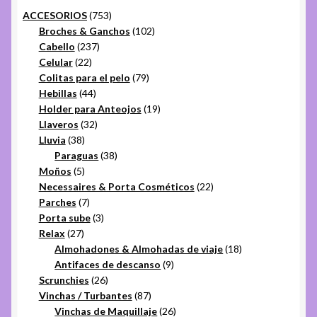
753
ACCESORIOS
753
productos
102
Broches & Ganchos
102
237
productos
Cabello
237
22
productos
Celular
22
productos
79
Colitas para el pelo
79
44
productos
Hebillas
44
productos
19
Holder para Anteojos
19
32
productos
Llaveros
32
38
productos
Lluvia
38
productos
38
Paraguas
38
5
productos
Moños
5
productos
22
Necessaires & Porta Cosméticos
22
7
productos
Parches
7
productos
3
Porta sube
3
27
productos
Relax
27
productos
18
Almohadones & Almohadas de viaje
18
9
productos
Antifaces de descanso
9
26
productos
Scrunchies
26
productos
87
Vinchas / Turbantes
87
productos
26
Vinchas de Maquillaje
26