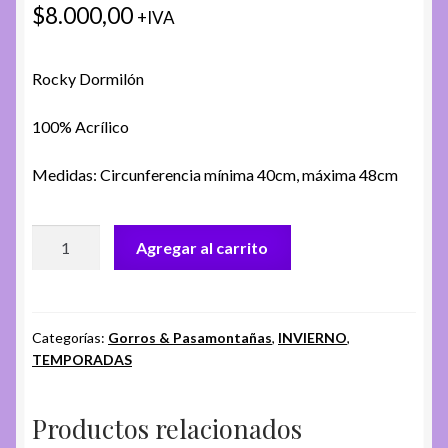
$
8.000,00
+IVA
Rocky Dormilón
100% Acrílico
Medidas: Circunferencia mínima 40cm, máxima 48cm
GORRO
Agregar al carrito
CH.
AA-
048-
E
Categorías:
Gorros & Pasamontañas
,
INVIERNO
,
TEMPORADAS
cantidad
Productos relacionados