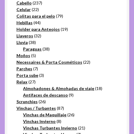
237
productos
Cabello
237
22
productos
Celular
22
productos
79
Colitas para el pelo
79
44
productos
Hebillas
44
productos
19
Holder para Anteojos
19
32
productos
Llaveros
32
38
productos
Lluvia
38
productos
38
Paraguas
38
5
productos
Moños
5
productos
22
Necessaires & Porta Cosméticos
22
7
productos
Parches
7
productos
3
Porta sube
3
27
productos
Relax
27
productos
18
Almohadones & Almohadas de viaje
18
9
productos
Antifaces de descanso
9
26
productos
Scrunchies
26
productos
87
Vinchas / Turbantes
87
productos
26
Vinchas de Maquillaje
26
8
productos
Vinchas Invierno
8
productos
21
Vinchas Turbantes Invierno
21