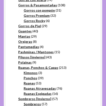
productos
108
Gorros & Pasamontañas
108
31
productos
Gorros con pompón
31
32
productos
Gorros Premium
32
6
productos
Gorros Rocky
6
29
productos
Gorros de Piel
29
40
productos
Guantes
40
29
productos
Mantas
29
productos
8
Orejeras
8
productos
4
Pantumedias
4
productos
15
Pashminas / Mantones
15
43
productos
Pilusos [invierno]
43
9
productos
Polainas
9
productos
213
Ruanas, Ponchos & Capas
213
3
productos
Kimonos
3
productos
39
Ponchos
39
53
productos
Ruanas
53
productos
76
Ruanas Atravesadas
76
16
productos
Ruanas Espigadas
16
57
productos
Sombreros [Invierno]
57
57
productos
Sombreros
57