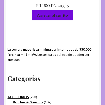
PILUSO DA. 4035-5
Agregar al carrito
La compra
mayorista mínima
por Internet es de
$30.000
(treinta mil ) + IVA
. Los artículos del pedido pueden ser
surtidos.
Categorías
753
ACCESORIOS
753
productos
102
Broches & Ganchos
102