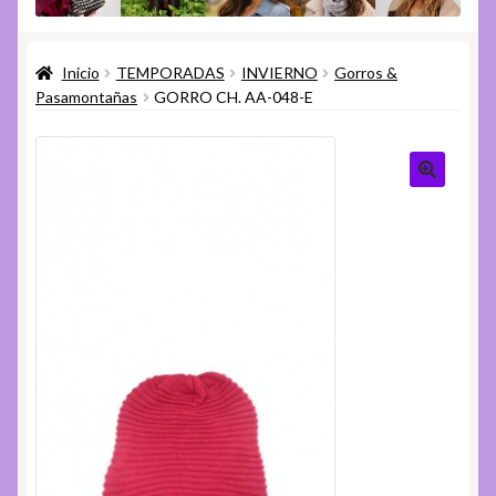
menú
Expandi
Varios
hijo
el
Inicio
TEMPORADAS
INVIERNO
Gorros &
menú
Expandi
Ayuda
Pasamontañas
GORRO CH. AA-048-E
hijo
el
menú
hijo