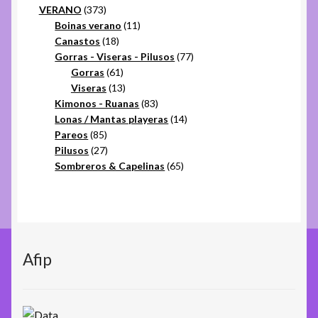
373
productos
VERANO
373
productos
11
Boinas verano
11
18
productos
Canastos
18
productos
77
Gorras - Viseras - Pilusos
77
61
productos
Gorras
61
productos
13
Viseras
13
productos
83
Kimonos - Ruanas
83
productos
14
Lonas / Mantas playeras
14
85
productos
Pareos
85
productos
27
Pilusos
27
productos
65
Sombreros & Capelinas
65
productos
Afip