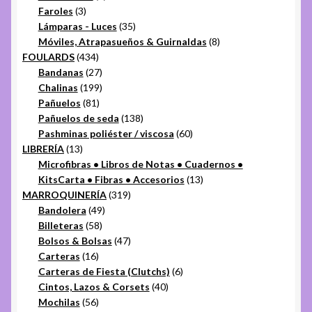
3
productos
Faroles
3
productos
35
Lámparas - Luces
35
productos
8
Móviles, Atrapasueños & Guirnaldas
8
434
productos
FOULARDS
434
productos
27
Bandanas
27
productos
199
Chalinas
199
81
productos
Pañuelos
81
productos
138
Pañuelos de seda
138
productos
60
Pashminas poliéster / viscosa
60
13
productos
LIBRERÍA
13
productos
Microfibras • Libros de Notas • Cuadernos •
13
KitsCarta • Fibras • Accesorios
13
319
productos
MARROQUINERÍA
319
49
productos
Bandolera
49
58
productos
Billeteras
58
productos
47
Bolsos & Bolsas
47
16
productos
Carteras
16
productos
6
Carteras de Fiesta (Clutchs)
6
40
productos
Cintos, Lazos & Corsets
40
56
productos
Mochilas
56