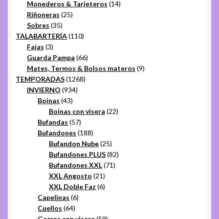
productos
14
Monederos & Tarjeteros
14
25
productos
Riñoneras
25
35
productos
Sobres
35
productos
110
TALABARTERÍA
110
3
productos
Fajas
3
productos
66
Guarda Pampa
66
productos
9
Mates, Termos & Bolsos materos
9
1268
productos
TEMPORADAS
1268
934
productos
INVIERNO
934
43
productos
Boinas
43
productos
22
Boinas con visera
22
57
productos
Bufandas
57
productos
188
Bufandones
188
productos
25
Bufandon Nube
25
productos
82
Bufandones PLUS
82
71
productos
Bufandones XXL
71
21
productos
XXL Angosto
21
productos
6
XXL Doble Faz
6
6
productos
Capelinas
6
64
productos
Cuellos
64
productos
59
Gorras con visera
59