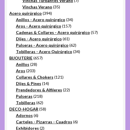
7
productos
Vinchas Turbantes Verano
7
35
productos
Vinchas Verano
35
394
productos
Acero quirúrgico
394
productos
34
Anillos - Acero quirúrgico
34
157
productos
Aros - Acero quirúrgico
157
productos
57
Cadenas & Collares - Acero quirúrgico
57
61
productos
Dijes - Acero quirúrgico
61
productos
62
Pulseras - Acero quirúrgico
62
productos
34
Tobilleras - Acero Quirúrgico
34
657
productos
BIJOUTERIE
657
28
productos
Anillos
28
203
productos
Aros
203
productos
121
Collares & Chokers
121
14
productos
Dijes & Pines
14
productos
22
Prendedores & Alfileres
22
218
productos
Pulseras
218
productos
62
Tobilleras
62
productos
58
DECO-HOGAR
58
6
productos
Adornos
6
productos
6
Carteles - Pizarras - Cuadros
6
2
productos
Exhibidores
2